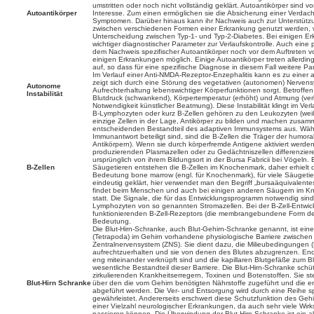
umstritten oder noch nicht vollständig geklärt. Autoantikörper sind v
Autoantikörper
Interesse. Zum einen ermöglichen sie die Absicherung einer Verdac
Symptomen. Darüber hinaus kann ihr Nachweis auch zur Unterstützun
zwischen verschiedenen Formen einer Erkrankung genutzt werden, w
Unterscheidung zwischen Typ-1- und Typ-2-Diabetes. Bei einigen Er
wichtiger diagnostischer Parameter zur Verlaufskontrolle. Auch eine 
dem Nachweis spezifischer Autoantikörper noch vor dem Auftreten vo
einigen Erkrankungen möglich. Einige Autoantikörper treten allerdi
auf, so dass für eine spezifische Diagnose in diesem Fall weitere P
Im Verlauf einer Anti-NMDA-Rezeptor-Enzephalitis kann es zu einer 
zeigt sich durch eine Störung des vegetativen (autonomen) Nervens
Autonome
Aufrechterhaltung lebenswichtiger Körperfunktionen sorgt. Betroffen 
Instabilität
Blutdruck (schwankend), Körpertemperatur (erhöht) und Atmung (verl
Notwendigkeit künstlicher Beatmung). Diese Instabilität klingt im Ve
B-Lymphozyten oder kurz B-Zellen gehören zu den Leukozyten (weiße
einzige Zellen in der Lage, Antikörper zu bilden und machen zusa
entscheidenden Bestandteil des adaptiven Immunsystems aus. Währen
Immunantwort beteiligt sind, sind die B-Zellen die Träger der humo
Antikörpern). Wenn sie durch körperfremde Antigene aktiviert werden
produzierenden Plasmazellen oder zu Gedächtniszellen differenzier
ursprünglich von ihrem Bildungsort in der Bursa Fabricii bei Vögel
B-Zellen
Säugetieren entstehen die B-Zellen im Knochenmark, daher erhielt d
Bedeutung bone marrow (engl. für Knochenmark), für viele Säugetiere
eindeutig geklärt, hier verwendet man den Begriff „bursaäquivalente
findet beim Menschen und auch bei einigen anderen Säugern im Kn
statt. Die Signale, die für das Entwicklungsprogramm notwendig sind
Lymphozyten von so genannten Stromazellen. Bei der B-Zell-Entwickl
funktionierenden B-Zell-Rezeptors (die membrangebundene Form de
Bedeutung.
Die Blut-Hirn-Schranke, auch Blut-Gehirn-Schranke genannt, ist eine
(Tetrapoda) im Gehirn vorhandene physiologische Barriere zwischen
Zentralnervensystem (ZNS). Sie dient dazu, die Milieubedingungen
aufrechtzuerhalten und sie von denen des Blutes abzugrenzen. Endo
eng miteinander verknüpft sind und die kapillaren Blutgefäße zum Bl
wesentliche Bestandteil dieser Barriere. Die Blut-Hirn-Schranke schüt
zirkulierenden Krankheitserregern, Toxinen und Botenstoffen. Sie stel
Blut-Hirn Schranke
über den die vom Gehirn benötigten Nährstoffe zugeführt und die 
abgeführt werden. Die Ver- und Entsorgung wird durch eine Reihe sp
gewährleistet. Andererseits erschwert diese Schutzfunktion des G
einer Vielzahl neurologischer Erkrankungen, da auch sehr viele Wirks
passieren können. Die Überwindung der Blut-Hirn-Schranke ist ein 