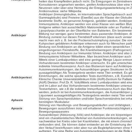
heilen das Krampfleiden jedoch nicht. Da Erregungen im Zentralner
Konvulsionen angesehen werden, greifen Antikonvulsiva über eine
Neuronen oder über eine Hemmung der Erregungsweiterleitung im Ze
Antikonvulsiva: siehe Wikipedia
Antikörper (Immunglobuline, im internationalen Sprachgebrauch auc
Gammaglobulin) sind Proteine (Eiweiße) aus der Klasse der Globuline,
bestimmte Stoffe, so genannte Antigene, gebildet werden. Antikörpe
Immunsystems. Antikörper werden von einer Klasse von weißen Blutze
Antigene wirken fast ausschließlich Makromoleküle oder an Partikel
Lipopolysaccharide an der Oberfläche von Bakterien. Ein bestimmtes 
Bildung nur weniger, ganz bestimmter, dazu passender Antikörper, di
Antikörper
Bindung zumeist nur diesen Fremdstoff erkennen (dass auch verwan
macht man sich z. B. bei der Pockenschutzimpfung zunutze: Die vo
Kuhpocken gebildeten Antikörper erkennen auch für Menschen path
Bindung von Antikörpern an die Antigene bildet einen wesentlichen 
eingedrungenen Fremdstoffe. Bei Krankheitserregern (Pathogenen) 
Bindung von Antikörpern zur Immunität führen. Antikörper sind also 
Immunsystems höherer Wirbeltiere. Man bezeichnet Antikörper auch a
Mittels einer Lumbalpunktion wird eine geringe Menge Liquor entn
Vorhandensein bestimmter Antikörper untersucht. Es gibt unterschied
indirekte Immunfluoreszenz. Auch das Blutserum kann auf Antikörper 
Autoimmunerkrankungen, die Autoantikörper gegen Strukturen im Geh
aussagekräftiger. Als Testergebnis werden meist Titer ermittelt. Es g
Einrichtungen, die solche speziellen Tests durchführen, z.B. Euroimm
Antikörpertest
Klinische Chemie Universitätsklinikum Köln (AöR)-Zentrum für Palliati
(AöR) Direktor: Prof.Dr. R. VoltzMittels einer Lumbalpunktion wird 
und im Labor auf das Vorhandensein bestimmter Antikörper untersuch
Testverfahren, wie z.B die indirekte Immunfluoreszenz.Auch das Blu
werden, jedoch ist bei Autoimmunerkrankungen, die Autoantikörper g
Liquorwert aussagekräftiger.Als Testergebnis werden meist Titer ermit
Störung von Sprachproduktion und/oder Sprachverständnis bei erha
Aphasie
benötigten Muskulatur
Störung von Handlungs- und Bewegungsabläufen und Unfähigkeit, 
Apraxie
Bewegungen auszuführen trotz voll erhaltener Funktionstüchtigkeit
Bewegungsapparates
Autoantikörper (Abkürzung: AAk) sind Antikörper, die ein körpereige
sind ein charakteristisches Merkmal von Autoimmunerkrankungen, si
nachweisbar bei Krebs oder bei Krankheiten, die mit einem chronisc
verbunden sind. Sie können dabei entweder an der Entstehung der Er
den Verlauf beeinflussen oder aber nur als Begleitphänomen ohne Re
auftreten. Für eine Reihe von Autoimmunerkrankungen ist die Rolle de