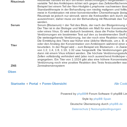
Rituximab handelt es sich um einen biotechnologisch hergestellten 
Rituximab
variable Teil des Antikörpers richtet sich gegen das Zelloberfläche
Beispiel bei einem Teil der Non-Hodgkin-Lymphome nachweisen lässt
Standardtherapie in der Behandlung von niedrig malignen und foll
meist in Kombination mit einer konventionellen Chemotherapie (beis
Rituximab ist jedoch nur sinnvoll, wenn die Krebszellen sich durch
auszeichnen; daher muss vor der Behandlung mit Rituximab das T
werden.
Serum
Serum (Blutserum) = der Teil des Bluts, der nach der Blutgerinnung no
Der Titer ist in der Biologie und Medizin ein Maß für eine Konzentrati
oder eines Virus. Er wird dadurch bestimmt, dass die Probe fortlauf
Verdünnungen ein bestimmter Test auf den zu bestimmenden Stoff (
Die weitestgehende Verdünnung, bei der noch eine Reaktion nachwei
Die Ermittlung des Titers war früher eine übliche Methode, um z. B.
oder den Anstieg der Konzentration von Antikörpern während einer a
Titer
beurteilen. In der Regel wird – zum Beispiel ein Blutserum – in Zwe
von 1:2, 1:4, 1:8, 1:16, 1:32 usw. hergestellt. Die Verdünnungen gib
dann mit einem Virus infiziert werden. Die höchste Verdünnungsstufe
Zellen vollständig verhindert wird (also noch ausreichend Antikörper v
angegeben. Ein Titer von 1:1024 gibt also eine höhere Konzentratio
Verdünnung noch eine positive Reaktion des Tests festzustellen war
ZNS
Zentralnervensystem
Oben
Startseite
Portal
Foren-Übersicht
Alle Coo
Powered by
phpBB
® Forum Software © phpBB Lim
Style by
phpBB Spain
Deutsche Übersetzung durch
phpBB.de
Datenschutz
|
Nutzungsbedingungen