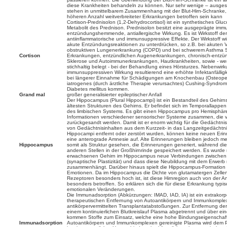
diese Krankheiten behandeln zu können. Nur sehr wenige – ausge
stehen in unmittelbarem Zusammenhang mit der Blut-Hirn-Schranke, 
höheren Anzahl weitverbreiteter Erkrankungen betroffen sein kann
Cortison-Prednisolon (1,2-Dehydrocortisol) ist ein synthetisches Gluco
Metabolit des Prednison. Prednisolon besitzt eine ausgeprägte im
entzündungshemmende, antiallergische Wirkung. Es ist Wirkstoff der
antiinflammatorische und immunsuppressive Effekte. Der Wirkstoff wird
akute Entzündungsreaktionen zu unterdrücken, so z.B. bei akuten 
obstruktiven Lungenerkrankung (COPD) und bei schwerem Asthma S
Cortison
Erkrankungen, entzündlichen Augenerkrankungen, chronisch-entzün
Sklerose und Autoimmunerkrankungen, Hautkrankheiten, sowie - wen
stichhaltig belegt - bei der Behandlung eines Hörsturzes. Nebenwir
immunsuppressiven Wirkung resultierend eine erhöhte Infektanfälligke
bei längerer Einnahme für Schädigungen am Knochenbau (Osteopen
iatrogenes (durch ärztliche Therapie verursachtes) Cushing-Syndro
Diabetes mellitus kommen.
Grand mal
großer generalisierter epileptischer Anfall
Der Hippocampus (Plural Hippocampi) ist ein Bestandteil des Gehirn
ältesten Strukturen des Gehirns. Er befindet sich im Temporallappen 
des limbischen Systems. Es gibt einen Hippocampus pro Hemisphär
Informationen verschiedener sensorischer Systeme zusammen, die v
zurückgesandt werden. Damit ist er enorm wichtig für die Gedächtni
von Gedächtnisinhalten aus dem Kurzzeit- in das Langzeitgedächtn
Hippocampi entfernt oder zerstört wurden, können keine neuen Eri
eine anterograde Amnesie auf. Alte Erinnerungen bleiben jedoch me
Hippocampus
somit als Struktur gesehen, die Erinnerungen generiert, während d
anderen Stellen in der Großhirnrinde gespeichert werden. Es wurde
erwachsenen Gehirn im Hippocampus neue Verbindungen zwischen 
(synaptische Plastizität) und dass diese Neubildung mit dem Erwerb
zusammenhängt. Darüber hinaus spielt die Hippocampus-Formation a
Emotionen. Da im Hippocampus die Dichte von glutamatergen Zelle
Rezeptoren besonders hoch ist, ist diese Hirnregion auch von der A
besonders betroffen. So erklären sich die für diese Erkrankung typ
emotionalen Veränderungen.
Die Immunadsorption (Abkürzungen: IMAD, IAD, IA) ist ein extrakorp
therapeutischen Entfernung von Autoantikörpern und Immunkompl
antikörpervermittelten Transplantatabstoßungen. Zur Entfernung d
einem kontinuierlichen Blutkreislauf Plasma abgetrennt und über ein
kommen Stoffe zum Einsatz, welche eine hohe Bindungseigenschaft
Immunadsorption
Autoantikörpern und Immunkomplexen gereinigte Plasma wird dem Pa