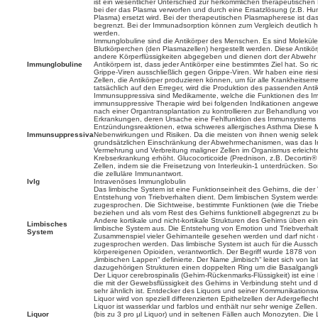
ist ein wesentlicher Unterschied zur herkömmlichen therapeutische
bei der das Plasma verworfen und durch eine Ersatzlösung (z.B. H
Plasma) ersetzt wird. Bei der therapeutischen Plasmapherese ist 
begrenzt. Bei der Immunadsorption können zum Vergleich deutlich
werden.
Immunglobuline sind die Antikörper des Menschen. Es sind Molekül
Blutkörperchen (den Plasmazellen) hergestellt werden. Diese Antikö
andere Körperflüssigkeiten abgegeben und dienen dort der Abwehr
Immunglobuline
Antikörpern ist, dass jeder Antikörper eine bestimmtes Ziel hat. So r
Grippe-Viren ausschließlich gegen Grippe-Viren. Wir haben eine ries
Zellen, die Antikörper produzieren können, um für alle Krankheitserre
tatsächlich auf den Erreger, wird die Produktion des passenden Anti
Immunsuppressiva sind Medikamente, welche die Funktionen des I
immunsuppressive Therapie wird bei folgenden Indikationen angew
nach einer Organtransplantation zu kontrollieren zur Behandlung 
Erkrankungen, deren Ursache eine Fehlfunktion des Immunsystems 
Entzündungsreaktionen, etwa schweres allergisches Asthma Diese 
Immunsuppressiva
Nebenwirkungen und Risiken. Da die meisten von ihnen wenig selekt
grundsätzlichen Einschränkung der Abwehrmechanismen, was das Infe
Vermehrung und Verbreitung maligner Zellen im Organismus erleichter
Krebserkrankung erhöht. Glucocorticoide (Prednison, z.B. Decortin® 
Zellen, indem sie die Freisetzung von Interleukin-1 unterdrücken. S
die zelluläre Immunantwort.
IvIg
Intravenöses Immunglobulin
Das limbische System ist eine Funktionseinheit des Gehirns, die de
Entstehung von Triebverhalten dient. Dem limbischen System werden
zugesprochen. Die Sichtweise, bestimmte Funktionen (wie die Triebe
beziehen und als vom Rest des Gehirns funktionell abgegrenzt zu betr
Andere kortikale und nicht-kortikale Strukturen des Gehirns üben e
Limbisches
limbische System aus. Die Entstehung von Emotion und Triebverhal
System
Zusammenspiel vieler Gehirnanteile gesehen werden und darf nicht
zugesprochen werden. Das limbische System ist auch für die Aussc
körpereigenen Opioiden, verantwortlich. Der Begriff wurde 1878 von
„limbischen Lappen“ definierte. Der Name „limbisch“ leitet sich von la
dazugehörigen Strukturen einen doppelten Ring um die Basalgangl
Der Liquor cerebrospinalis (Gehirn-Rückenmarks-Flüssigkeit) ist eine 
die mit der Gewebsflüssigkeit des Gehirns in Verbindung steht un
sehr ähnlich ist. Entdecker des Liquors und seiner Kommunikations
Liquor wird von speziell differenzierten Epithelzellen der Adergefle
Liquor ist wasserklar und farblos und enthält nur sehr wenige Zell
Liquor
(bis zu 3 pro µl Liquor) und in seltenen Fällen auch Monozyten. Di