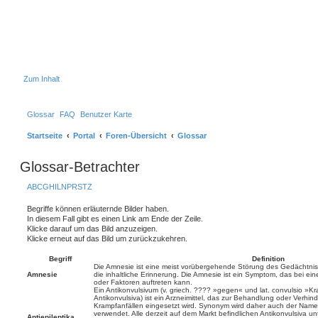
Zum Inhalt
Glossar
FAQ
Benutzer Karte
Startseite
Portal
Foren-Übersicht
Glossar
Glossar-Betrachter
A
B
C
G
H
I
L
N
P
R
S
T
Z
Begriffe können erläuternde Bilder haben.
In diesem Fall gibt es einen Link am Ende der Zeile.
Klicke darauf um das Bild anzuzeigen.
Klicke erneut auf das Bild um zurückzukehren.
Begriff
Definition
Die Amnesie ist eine meist vorübergehende Störung des Gedächtnisse
Amnesie
die inhaltliche Erinnerung. Die Amnesie ist ein Symptom, das bei ei
oder Faktoren auftreten kann.
Ein Antikonvulsivum (v. griech. ???? »gegen« und lat. convulsio »Kra
Antikonvulsiva) ist ein Arzneimittel, das zur Behandlung oder Verhin
Krampfanfällen eingesetzt wird. Synonym wird daher auch der Name An
verwendet. Alle derzeit auf dem Markt befindlichen Antikonvulsiva unt
Antiepileptika