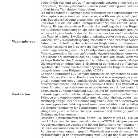
gelbgrünlich-klar, und wird zur Plasmaspende verwendet (hierbei da
bezeichnet). Ist das gewonnene Plasma jedoch milchig-weiß, wird es a
und nicht zur Transfusion freigegeben.
Die therapeutische Plasmapherese beschreibt eine Austauschbehandl
Plasmapheresegerätes das patienteneigene Plasma abzentrifugiert un
eine Substitutionslösung ersetzt wird, die Elektrolyte, Puffersubsta
und etwa 5 % Albumin oder Frischplasmakonzentrate enthält. Diese 
Plasma. Einsatz findet diese Form der Behandlung, die in der Regel
bei Autoimmunerkrankungen, die einer schnellen Elimination der An
schwere Organschäden oder der Tod unvermeidbar sind, bei vitalbed
das Toxin eine hohe Eiweißbindung aufweist, sowie eine pathologi
konsekutiver Viskositätssteigerung mit Auftreten von zentralnervös
Plasmapherese
Jahren nach Schaffung der technischen Möglichkeiten zur therapeu
Indikationsstellung breit, so sind die nachweislich sinnvollen Eins
heutzutage sehr begrenzt: Das Goodpasture-Syndrom und das im
Plasmozytomerkrankungen auftretende Hyperviskositätssyndrom we
der Einsatz bei Hörsturz ist aktuell (2006) in der Diskussion. Weiter
wichtige Rolle bei der Therapie von schubförmig verlaufender Multipl
Glukokortikoiden fehlschlägt.[1] Etabliert ist der Einsatz der Plasma
Syndrom, der thrombotisch-thrombozytopenischen Purpura sowie bei
demyelinisierenden Polyneuropathie (CIDP).
Cortison-Prednisolon (1,2-Dehydrocortisol) ist ein synthetisches Gluco
Metabolit des Prednison. Prednisolon besitzt eine ausgeprägte im
entzündungshemmende, antiallergische Wirkung. Es ist Wirkstoff der
antiinflammatorische und immunsuppressive Effekte. Der Wirkstoff wird
akute Entzündungsreaktionen zu unterdrücken, so z.B. bei akuten 
obstruktiven Lungenerkrankung (COPD) und bei schwerem Asthma S
Prednisolon
Erkrankungen, entzündlichen Augenerkrankungen, chronisch-entzün
Sklerose und Autoimmunerkrankungen, Hautkrankheiten, sowie - wen
stichhaltig belegt - bei der Behandlung eines Hörsturzes. Nebenwir
immunsuppressiven Wirkung resultierend eine erhöhte Infektanfälligke
bei längerer Einnahme für Schädigungen am Knochenbau (Osteopen
iatrogenes (durch ärztliche Therapie verursachtes) Cushing-Syndro
Diabetes mellitus kommen.
Rituximab (Handelsnamen MabThera®, Fa. Roche in der EU, Rituxa
den USA) ist ein chimärer monoklonaler anti-CD20 Antikörper, der als 
Krebsimmuntherapie vorwiegend bei der Behandlung von malignen 
Studien wird außerdem die Wirksamkeit von Rituximab bei anderen 
Autoimmunerkrankungen, geprüft. Rituximab war einer der ersten Wi
Medikamenten in der Krebsimmuntherapie und gilt daher als Vorreiter