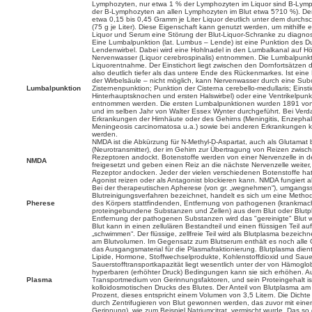
Lymphozyten, nur etwa 1 % der Lymphozyten im Liquor sind B-Lymp
der B-Lymphozyten an allen Lymphozyten im Blut etwa 5?10 %). Der 
etwa 0,15 bis 0,45 Gramm je Liter Liquor deutlich unter dem durchs
(75 g je Liter). Diese Eigenschaft kann genutzt werden, um mithilfe 
Liquor und Serum eine Störung der Blut-Liquor-Schranke zu diagnos
Eine Lumbalpunktion (lat. Lumbus – Lende) ist eine Punktion des Du
Lendenwirbel. Dabei wird eine Hohlnadel in den Lumbalkanal auf H
Nervenwasser (Liquor cerebrospinalis) entnommen. Die Lumbalpunkti
Liquorentnahme. Der Einstichort liegt zwischen den Dornfortsätzen 
also deutlich tiefer als das untere Ende des Rückenmarkes. Ist ei
der Wirbelsäule – nicht möglich, kann Nervenwasser durch eine Subo
Lumbalpunktion
Zisternenpunktion; Punktion der Cisterna cerebello-medullaris; Eins
Hinterhauptsknochen und ersten Halswirbel) oder eine Ventrikelpunkti
entnommen werden. Die ersten Lumbalpunktionen wurden 1891 von H
und im selben Jahr von Walter Essex Wynter durchgeführt. Bei Verd
Erkrankungen der Hirnhäute oder des Gehirns (Meningitis, Enzephalit
Meningeosis carcinomatosa u.a.) sowie bei anderen Erkrankungen kö
werden.
NMDA ist die Abkürzung für N-Methyl-D-Aspartat, auch als Glutamat b
(Neurotransmitter), der im Gehirn zur Übertragung von Reizen zwi
Rezeptoren andockt. Botenstoffe werden von einer Nervenzelle in 
NMDA
freigesetzt und geben einen Reiz an die nächste Nervenzelle weiter,
Rezeptor andocken. Jeder der vielen verschiedenen Botenstoffe hat
Agonist reizen oder als Antagonist blockieren kann. NMDA fungiert al
Bei der therapeutischen Apherese (von gr. „wegnehmen“), umgangss
Blutreinigungsverfahren bezeichnet, handelt es sich um eine Method
Pherese
des Körpers stattfindenden, Entfernung von pathogenen (krankmach
proteingebundene Substanzen und Zellen) aus dem Blut oder Blutp
Entfernung der pathogenen Substanzen wird das "gereinigte" Blut w
Blut kann in einen zellulären Bestandteil und einen flüssigen Teil au
„schwimmen“. Der flüssige, zellfreie Teil wird als Blutplasma bezeic
am Blutvolumen. Im Gegensatz zum Blutserum enthält es noch alle G
das Ausgangsmaterial für die Plasmafraktionierung. Blutplasma dien
Lipide, Hormone, Stoffwechselprodukte, Kohlenstoffdioxid und Sauer
Sauerstofftransportkapazität liegt wesentlich unter der von Hämoglo
hyperbaren (erhöhter Druck) Bedingungen kann sie sich erhöhen. A
Plasma
Transportmedium von Gerinnungsfaktoren, und sein Proteingehalt is
kolloidosmotischen Drucks des Blutes. Der Anteil von Blutplasma am
Prozent, dieses entspricht einem Volumen von 3,5 Litern. Die Dichte
durch Zentrifugieren von Blut gewonnen werden, das zuvor mit ei
Gerinnung), wie zum Beispiel Natriumcitrat, vermischt wurde. Das s