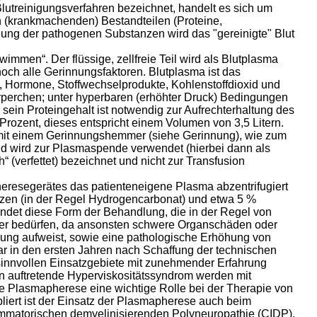
utreinigungsverfahren bezeichnet, handelt es sich um
n (krankmachenden) Bestandteilen (Proteine,
ung der pathogenen Substanzen wird das "gereinigte" Blut
wimmen“. Der flüssige, zellfreie Teil wird als Blutplasma
och alle Gerinnungsfaktoren. Blutplasma ist das
e, Hormone, Stoffwechselprodukte, Kohlenstoffdioxid und
körperchen; unter hyperbaren (erhöhter Druck) Bedingungen
ein Proteingehalt ist notwendig zur Aufrechterhaltung des
Prozent, dieses entspricht einem Volumen von 3,5 Litern.
r mit einem Gerinnungshemmer (siehe Gerinnung), wie zum
und wird zur Plasmaspende verwendet (hierbei dann als
(verfettet) bezeichnet und nicht zur Transfusion
eresegerätes das patienteneigene Plasma abzentrifugiert
stanzen (in der Regel Hydrogencarbonat) und etwa 5 %
indet diese Form der Behandlung, die in der Regel von
rper bedürfen, da ansonsten schwere Organschäden oder
ndung aufweist, sowie eine pathologische Erhöhung von
r in den ersten Jahren nach Schaffung der technischen
 sinnvollen Einsatzgebiete mit zunehmender Erfahrung
auftretende Hyperviskositätssyndrom werden mit
die Plasmapherese eine wichtige Rolle bei der Therapie von
abliert ist der Einsatz der Plasmapherese auch beim
ammatorischen demyelinisierenden Polyneuropathie (CIDP).