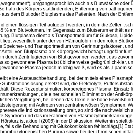
. „wegnehmen“), umgangssprachlich auch als Blutwäsche oder Bl
ußerhalb des Körpers stattfindenden, Entfernung von pathogene
aus dem Blut oder Blutplasma des Patienten. Nach der Entfern
nd einen flüssigen Teil aufgeteilt werden, in dem die Zellen „sch
55 % am Blutvolumen. Im Gegensatz zum Blutserum enthält es n
rung. Blutplasma dient als Transportmedium für Glukose, Lipid
ät liegt wesentlich unter der von Hämoglobin in den roten Blut
s Speicher- und Transportmedium von Gerinnungsfaktoren, und s
 Anteil von Blutplasma am Körpergewicht beträgt ungefähr fünf 
kann durch Zentrifugieren von Blut gewonnen werden, das zuvo
Das so gewonnene Plasma ist üblicherweise gelbgrünlich-klar, 
gewonnene Plasma jedoch milchig-weiß, wird es als „lipaemisch“ 
ibt eine Austauschbehandlung, bei der mittels eines Plasmaph
ine Substitutionslösung ersetzt wird, die Elektrolyte, Puffersub
ält. Diese Rezeptur simuliert körpereigenes Plasma. Einsatz f
mmunerkrankungen, die einer schnellen Elimination der Antikö
hlichen Vergiftungen, bei denen das Toxin eine hohe Eiweißbi
ätssteigerung mit Auftreten von zentralnervösen Symptomen. Wa
herese die Indikationsstellung breit, so sind die nachweislich
ure-Syndrom und das im Rahmen von Plasmozytomerkrankungen 
örsturz ist aktuell (2006) in der Diskussion. Weiterhin spielt 
e, falls die Behandlung mit Glukokortikoiden fehlschlägt.[1] Et
-thrombozytopenischen Purpura sowie bei der chronischen infl