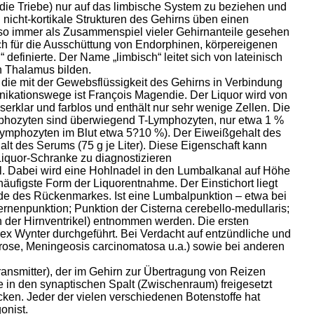
die Triebe) nur auf das limbische System zu beziehen und
d nicht-kortikale Strukturen des Gehirns üben einen
lso immer als Zusammenspiel vieler Gehirnanteile gesehen
h für die Ausschüttung von Endorphinen, körpereigenen
definierte. Der Name „limbisch“ leitet sich von lateinisch
n Thalamus bilden.
, die mit der Gewebsflüssigkeit des Gehirns in Verbindung
nikationswege ist François Magendie. Der Liquor wird von
serklar und farblos und enthält nur sehr wenige Zellen. Die
ymphozyten sind überwiegend T-Lymphozyten, nur etwa 1 %
Lymphozyten im Blut etwa 5?10 %). Der Eiweißgehalt des
alt des Serums (75 g je Liter). Diese Eigenschaft kann
Liquor-Schranke zu diagnostizieren
l. Dabei wird eine Hohlnadel in den Lumbalkanal auf Höhe
äufigste Form der Liquorentnahme. Der Einstichort liegt
Ende des Rückenmarkes. Ist eine Lumbalpunktion – etwa bei
rnenpunktion; Punktion der Cisterna cerebello-medullaris;
n der Hirnventrikel) entnommen werden. Die ersten
x Wynter durchgeführt. Bei Verdacht auf entzündliche und
erose, Meningeosis carcinomatosa u.a.) sowie bei anderen
ransmitter), der im Gehirn zur Übertragung von Reizen
in den synaptischen Spalt (Zwischenraum) freigesetzt
ken. Jeder der vielen verschiedenen Botenstoffe hat
onist.