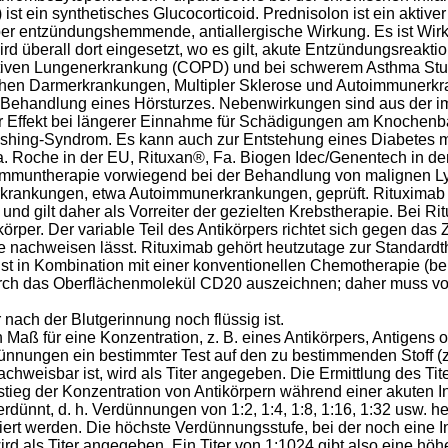
ist ein synthetisches Glucocorticoid. Prednisolon ist ein aktive
 entzündungshemmende, antiallergische Wirkung. Es ist Wirkst
rd überall dort eingesetzt, wo es gilt, akute Entzündungsreakti
ktiven Lungenerkrankung (COPD) und bei schwerem Asthma Stuf
hen Darmerkrankungen, Multipler Sklerose und Autoimmunerkra
der Behandlung eines Hörsturzes. Nebenwirkungen sind aus der 
boler Effekt bei längerer Einnahme für Schädigungen am Knoche
Cushing-Syndrom. Es kann auch zur Entstehung eines Diabetes 
Roche in der EU, Rituxan®, Fa. Biogen Idec/Genentech in den
rebsimmuntherapie vorwiegend bei der Behandlung von malignen 
krankungen, etwa Autoimmunerkrankungen, geprüft. Rituximab w
d gilt daher als Vorreiter der gezielten Krebstherapie. Bei Ri
örper. Der variable Teil des Antikörpers richtet sich gegen da
nachweisen lässt. Rituximab gehört heutzutage zur Standardt
t in Kombination mit einer konventionellen Chemotherapie (be
 durch das Oberflächenmolekül CD20 auszeichnen; daher muss 
 nach der Blutgerinnung noch flüssig ist.
in Maß für eine Konzentration, z. B. eines Antikörpers, Antigens
dünnungen ein bestimmter Test auf den zu bestimmenden Stoff (
hweisbar ist, wird als Titer angegeben. Die Ermittlung des Tite
tieg der Konzentration von Antikörpern während einer akuten Inf
erdünnt, d. h. Verdünnungen von 1:2, 1:4, 1:8, 1:16, 1:32 usw. h
ziert werden. Die höchste Verdünnungsstufe, bei der noch eine In
rd als Titer angegeben. Ein Titer von 1:1024 gibt also eine höhe