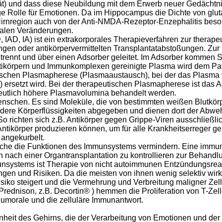
ität) und dass diese Neubildung mit dem Erwerb neuer Gedächtn
e Rolle für Emotionen. Da im Hippocampus die Dichte von glu
Hirnregion auch von der Anti-NMDA-Rezeptor-Enzephalitis besond
nalen Veränderungen.
AD, IA) ist ein extrakorporales Therapieverfahren zur therape
n oder antikörpervermittelten Transplantatabstoßungen. Zur
etrennt und über einen Adsorber geleitet. Im Adsorber kommen 
tikörpern und Immunkomplexen gereinigte Plasma wird dem Patie
schen Plasmapherese (Plasmaaustausch), bei der das Plasma v
rsetzt wird. Bei der therapeutischen Plasmapherese ist das 
utlich höhere Plasmavolumina behandelt werden.
enschen. Es sind Moleküle, die von bestimmten weißen Blutkör
dere Körperflüssigkeiten abgegeben und dienen dort der Abwehr
 So richten sich z.B. Antikörper gegen Grippe-Viren ausschließl
ntikörper produzieren können, um für alle Krankheitserreger gerü
 angekurbelt.
he die Funktionen des Immunsystems vermindern. Eine immuns
 nach einer Organtransplantation zu kontrollieren zur Behan
unsystems ist Therapie von nicht autoimmunen Entzündungsrea
en und Risiken. Da die meisten von ihnen wenig selektiv wirk
ko steigert und die Vermehrung und Verbreitung maligner Zelle
rednison, z.B. Decortin® ) hemmen die Proliferation von T-Zell
humorale und die zelluläre Immunantwort.
nheit des Gehirns, die der Verarbeitung von Emotionen und der