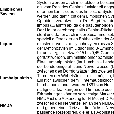
System werden auch intellektuelle Leistu
als vom Rest des Gehirns funktionell abgegr
Limbisches
enormen Einfluss auf das limbische Syste
System
werden und darf nicht dem Limbischen Sys
Opioiden, verantwortlich. Der Begriff wurd
limbus („Saum“) ab, da die dazugehörigen
Der Liquor cerebrospinalis (Gehirn-Rückenm
steht und daher auch in der Zusammensetz
speziell differenzierten Epithelzellen der
Liquor
meisten davon sind Lymphozyten (bis zu 3
der Lymphozyten im Liquor sind B-Lymphoz
Liquors liegt mit etwa 0,15 bis 0,45 Gramm
genutzt werden, um mithilfe einer paralle
Eine Lumbalpunktion (lat. Lumbus – Lende
der Lende eingeführt und Nervenwasser (Li
zwischen den Dornfortsätzen des zweiten b
Tumoren der Wirbelsäule – nicht möglich, 
Lumbalpunktion
Einstich zwischen dem Hinterhauptsknoche
Lumbalpunktionen wurden 1891 von Heinric
maligne Erkrankungen der Hirnhäute oder d
Erkrankungen können so wichtige Marker e
NMDA ist die Abkürzung für N-Methyl-D-Asp
zwischen den Nervenzellen an den NMDA-Re
NMDA
und geben einen Reiz an die nächste Nerve
passende Rezeptoren, die er als Agonist re