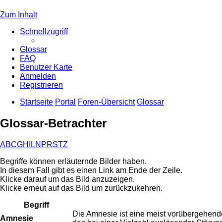
Zum Inhalt
Schnellzugriff
Glossar
FAQ
Benutzer Karte
Anmelden
Registrieren
Startseite
Portal
Foren-Übersicht
Glossar
Glossar-Betrachter
A
B
C
G
H
I
L
N
P
R
S
T
Z
Begriffe können erläuternde Bilder haben.
In diesem Fall gibt es einen Link am Ende der Zeile.
Klicke darauf um das Bild anzuzeigen.
Klicke erneut auf das Bild um zurückzukehren.
Begriff
Die Amnesie ist eine meist vorübergehende
Amnesie