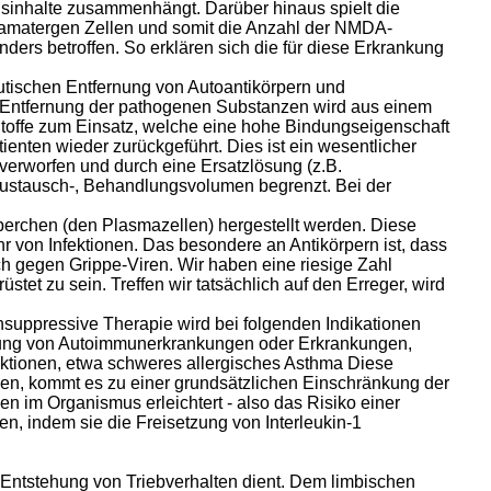
isinhalte zusammenhängt. Darüber hinaus spielt die
tamatergen Zellen und somit die Anzahl der NMDA-
ers betroffen. So erklären sich die für diese Erkrankung
utischen Entfernung von Autoantikörpern und
 Entfernung der pathogenen Substanzen wird aus einem
Stoffe zum Einsatz, welche eine hohe Bindungseigenschaft
nten wieder zurückgeführt. Dies ist ein wesentlicher
erworfen und durch eine Ersatzlösung (z.B.
Austausch-, Behandlungsvolumen begrenzt. Bei der
perchen (den Plasmazellen) hergestellt werden. Diese
 von Infektionen. Das besondere an Antikörpern ist, dass
ich gegen Grippe-Viren. Wir haben eine riesige Zahl
stet zu sein. Treffen wir tatsächlich auf den Erreger, wird
uppressive Therapie wird bei folgenden Indikationen
dlung von Autoimmunerkrankungen oder Erkrankungen,
ktionen, etwa schweres allergisches Asthma Diese
en, kommt es zu einer grundsätzlichen Einschränkung der
n im Organismus erleichtert - also das Risiko einer
en, indem sie die Freisetzung von Interleukin-1
 Entstehung von Triebverhalten dient. Dem limbischen