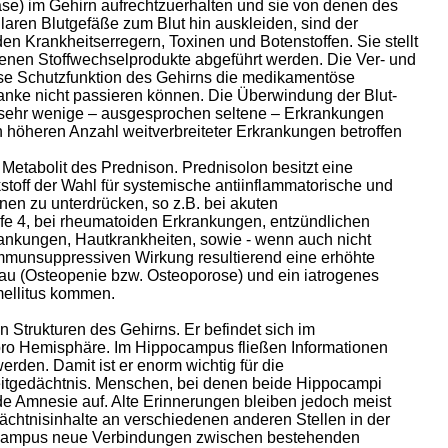
se) im Gehirn aufrechtzuerhalten und sie von denen des
llaren Blutgefäße zum Blut hin auskleiden, sind der
den Krankheitserregern, Toxinen und Botenstoffen. Sie stellt
ndenen Stoffwechselprodukte abgeführt werden. Die Ver- und
iese Schutzfunktion des Gehirns die medikamentöse
ranke nicht passieren können. Die Überwindung der Blut-
r sehr wenige – ausgesprochen seltene – Erkrankungen
 höheren Anzahl weitverbreiteter Erkrankungen betroffen
r Metabolit des Prednison. Prednisolon besitzt eine
off der Wahl für systemische antiinflammatorische und
onen zu unterdrücken, so z.B. bei akuten
e 4, bei rheumatoiden Erkrankungen, entzündlichen
nkungen, Hautkrankheiten, sowie - wenn auch nicht
immunsuppressiven Wirkung resultierend eine erhöhte
nbau (Osteopenie bzw. Osteoporose) und ein iatrogenes
mellitus kommen.
n Strukturen des Gehirns. Er befindet sich im
 pro Hemisphäre. Im Hippocampus fließen Informationen
den. Damit ist er enorm wichtig für die
eitgedächtnis. Menschen, bei denen beide Hippocampi
de Amnesie auf. Alte Erinnerungen bleiben jedoch meist
ächtnisinhalte an verschiedenen anderen Stellen in der
pocampus neue Verbindungen zwischen bestehenden