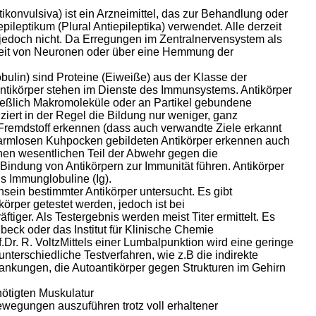
ikonvulsiva) ist ein Arzneimittel, das zur Behandlung oder
leptikum (Plural Antiepileptika) verwendet. Alle derzeit
n jedoch nicht. Da Erregungen im Zentralnervensystem als
eit von Neuronen oder über eine Hemmung der
ulin) sind Proteine (Eiweiße) aus der Klasse der
 Antikörper stehen im Dienste des Immunsystems. Antikörper
ließlich Makromoleküle oder an Partikel gebundene
iert in der Regel die Bildung nur weniger, ganz
 Fremdstoff erkennen (dass auch verwandte Ziele erkannt
harmlosen Kuhpocken gebildeten Antikörper erkennen auch
inen wesentlichen Teil der Abwehr gegen die
indung von Antikörpern zur Immunität führen. Antikörper
s Immunglobuline (Ig).
ein bestimmter Antikörper untersucht. Es gibt
örper getestet werden, jedoch ist bei
iger. Als Testergebnis werden meist Titer ermittelt. Es
beck oder das Institut für Klinische Chemie
.Dr. R. VoltzMittels einer Lumbalpunktion wird eine geringe
terschiedliche Testverfahren, wie z.B die indirekte
ankungen, die Autoantikörper gegen Strukturen im Gehirn
ötigten Muskulatur
egungen auszuführen trotz voll erhaltener