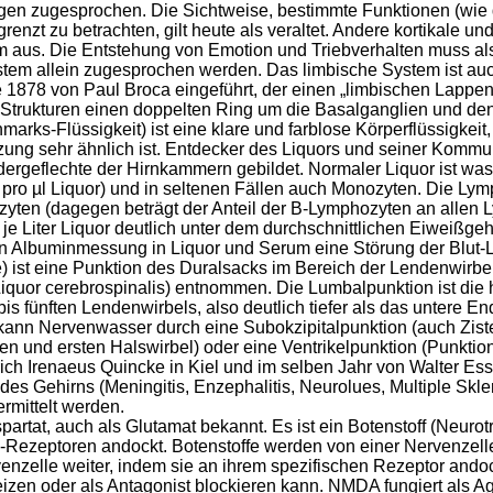
ngen zugesprochen. Die Sichtweise, bestimmte Funktionen (wie 
enzt zu betrachten, gilt heute als veraltet. Andere kortikale un
m aus. Die Entstehung von Emotion und Triebverhalten muss a
tem allein zugesprochen werden. Das limbische System ist auc
e 1878 von Paul Broca eingeführt, der einen „limbischen Lappen“ 
 Strukturen einen doppelten Ring um die Basalganglien und de
arks-Flüssigkeit) ist eine klare und farblose Körperflüssigkeit
ung sehr ähnlich ist. Entdecker des Liquors und seiner Kommu
 Adergeflechte der Hirnkammern gebildet. Normaler Liquor ist was
 pro µl Liquor) und in seltenen Fällen auch Monozyten. Die L
yten (dagegen beträgt der Anteil der B-Lymphozyten an allen 
 je Liter Liquor deutlich unter dem durchschnittlichen Eiweißgeh
len Albuminmessung in Liquor und Serum eine Störung der Blut-
) ist eine Punktion des Duralsacks im Bereich der Lendenwirbe
quor cerebrospinalis) entnommen. Die Lumbalpunktion ist die h
is fünften Lendenwirbels, also deutlich tiefer als das untere 
kann Nervenwasser durch eine Subokzipitalpunktion (auch Ziste
n und ersten Halswirbel) oder eine Ventrikelpunktion (Punktio
h Irenaeus Quincke in Kiel und im selben Jahr von Walter Esse
es Gehirns (Meningitis, Enzephalitis, Neurolues, Multiple Skl
rmittelt werden.
artat, auch als Glutamat bekannt. Es ist ein Botenstoff (Neurot
zeptoren andockt. Botenstoffe werden von einer Nervenzelle 
nzelle weiter, indem sie an ihrem spezifischen Rezeptor andoc
izen oder als Antagonist blockieren kann. NMDA fungiert als Ag