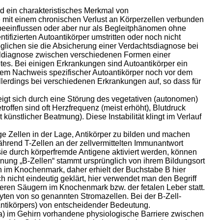
nd ein charakteristisches Merkmal von
 mit einem chronischen Verlust an Körperzellen verbunden
f beeinflussen oder aber nur als Begleitphänomen ohne
tifizierten Autoantikörper umstritten oder noch nicht
möglichen sie die Absicherung einer Verdachtsdiagnose bei
ialdiagnose zwischen verschiedenen Formen einer
es. Bei einigen Erkrankungen sind Autoantikörper ein
f dem Nachweis spezifischer Autoantikörper noch vor dem
llerdings bei verschiedenen Erkrankungen auf, so dass für
eigt sich durch eine Störung des vegetativen (autonomen)
offen sind oft Herzfrequenz (meist erhöht), Blutdruck
ünstlicher Beatmung). Diese Instabilität klingt im Verlauf
e Zellen in der Lage, Antikörper zu bilden und machen
end T-Zellen an der zellvermittelten Immunantwort
sie durch körperfremde Antigene aktiviert werden, können
hnung „B-Zellen“ stammt ursprünglich von ihrem Bildungsort
n im Knochenmark, daher erhielt der Buchstabe B hier
h nicht eindeutig geklärt, hier verwendet man den Begriff
eren Säugern im Knochenmark bzw. der fetalen Leber statt.
yten von so genannten Stromazellen. Bei der B-Zell-
ntikörpers) von entscheidender Bedeutung.
da) im Gehirn vorhandene physiologische Barriere zwischen