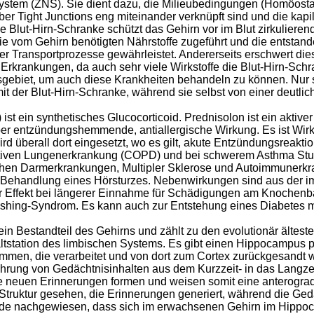
ystem (ZNS). Sie dient dazu, die Milieubedingungen (Homöosta
er Tight Junctions eng miteinander verknüpft sind und die kapi
ie Blut-Hirn-Schranke schützt das Gehirn vor im Blut zirkulieren
 die vom Gehirn benötigten Nährstoffe zugeführt und die entsta
ler Transportprozesse gewährleistet. Andererseits erschwert d
Erkrankungen, da auch sehr viele Wirkstoffe die Blut-Hirn-Sch
gsgebiet, um auch diese Krankheiten behandeln zu können. Nu
der Blut-Hirn-Schranke, während sie selbst von einer deutlich
ist ein synthetisches Glucocorticoid. Prednisolon ist ein aktive
 entzündungshemmende, antiallergische Wirkung. Es ist Wirkst
rd überall dort eingesetzt, wo es gilt, akute Entzündungsreakti
ktiven Lungenerkrankung (COPD) und bei schwerem Asthma Stuf
hen Darmerkrankungen, Multipler Sklerose und Autoimmunerkra
der Behandlung eines Hörsturzes. Nebenwirkungen sind aus der 
boler Effekt bei längerer Einnahme für Schädigungen am Knoche
Cushing-Syndrom. Es kann auch zur Entstehung eines Diabetes 
n Bestandteil des Gehirns und zählt zu den evolutionär älteste
altstation des limbischen Systems. Es gibt einen Hippocampus
en, die verarbeitet und von dort zum Cortex zurückgesandt wer
ührung von Gedächtnisinhalten aus dem Kurzzeit- in das Langz
ne neuen Erinnerungen formen und weisen somit eine anterogra
Struktur gesehen, die Erinnerungen generiert, während die Ged
urde nachgewiesen, dass sich im erwachsenen Gehirn im Hip