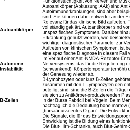
Funktionstüchtigkeit von Nerven und Mu
Autoantikörper (Abkürzung: AAk) sind Antik
Autoimmunerkrankungen, sind aber beispie
sind. Sie können dabei entweder an der En
Relevanz für das klinische Bild auftreten.
vollständig geklärt. Autoantikörper sind 
Autoantikörper
unspezifischen Symptomen. Darüber hinaus
Erkrankung genutzt werden, wie beispiels
wichtiger diagnostischer Parameter zur Ve
Auftreten von klinischen Symptomen, ist b
eine spezifische Diagnose in diesem Fall
Im Verlauf einer Anti-NMDA-Rezeptor-Enzep
Autonome
Nervensystems, das für die Regulierung und
Instabilität
(schwankend), Körpertemperatur (erhöht) un
der Genesung wieder ab.
B-Lymphozyten oder kurz B-Zellen gehören 
zusammen mit den T-Lymphozyten den ents
beteiligt sind, sind die B-Zellen die Trä
sie sich zu Antikörper-produzierenden Pla
B-Zellen
in der Bursa Fabricii bei Vögeln. Beim M
nachträglich die Bedeutung bone marrow (en
„bursaäquivalentes Organ“. Die Entwicklu
Die Signale, die für das Entwicklungsprog
Entwicklung ist die Bildung eines funkti
Die Blut-Hirn-Schranke, auch Blut-Gehirn-