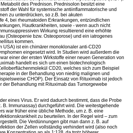
r Metabolit des Prednison. Prednisolon besitzt eine
off der Wahl für systemische antiinflammatorische und
onen zu unterdrücken, so z.B. bei akuten
e 4, bei rheumatoiden Erkrankungen, entzündlichen
nkungen, Hautkrankheiten, sowie - wenn auch nicht
immunsuppressiven Wirkung resultierend eine erhöhte
nbau (Osteopenie bzw. Osteoporose) und ein iatrogenes
mellitus kommen.
 USA) ist ein chimärer monoklonaler anti-CD20
Lymphomen eingesetzt wird. In Studien wird außerdem die
ar einer der ersten Wirkstoffe einer neuen Generation von
tuximab handelt es sich um einen biotechnologisch
s Zelloberflächenmolekül CD20, welches sich zum Beispiel
herapie in der Behandlung von niedrig malignen und
ispielsweise CHOP). Der Einsatz von Rituximab ist jedoch
vor der Behandlung mit Rituximab das Tumorgewebe
 oder eines Virus. Er wird dadurch bestimmt, dass die Probe
z. B. Immunassay) durchgeführt wird. Die weitestgehende
rs war früher eine übliche Methode, um z. B. eine
ektionskrankheit zu beurteilen. In der Regel wird – zum
ergestellt. Die Verdünnungen gibt man dann z. B. auf
fektion der Zellen vollständig verhindert wird (also noch
re Konzentration an als 1:128, da trotz höherer