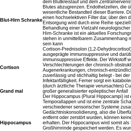
dem Blutkreislauf und dem Zentralnervens
Blutes abzugrenzen. Endothelzellen, die üb
wesentliche Bestandteil dieser Barriere. D
einen hochselektiven Filter dar, über den
Blut-Hirn Schranke
Entsorgung wird durch eine Reihe speziel
Behandlung einer Vielzahl neurologischer 
Hirn-Schranke ist ein aktuelles Forschun
stehen in unmittelbarem Zusammenhang mit 
sein kann
Cortison-Prednisolon (1,2-Dehydrocortisol) 
ausgeprägte immunsuppressive und darüber
immunsuppressive Effekte. Der Wirkstoff wi
Verschlechterungen der chronisch obstru
Cortison
Augenerkrankungen, chronisch-entzündlic
zuverlässig und stichhaltig belegt - bei 
Infektanfälligkeit. Ferner sorgt ein kata
(durch ärztliche Therapie verursachtes) 
Grand mal
großer generalisierter epileptischer Anfall
Der Hippocampus (Plural Hippocampi) ist ei
Temporallappen und ist eine zentrale Sch
verschiedener sensorischer Systeme zusamm
Gedächtniskonsolidierung, also die Überf
entfernt oder zerstört wurden, können kei
Hippocampus
erhalten. Der Hippocampus wird somit als 
Großhirnrinde gespeichert werden. Es w