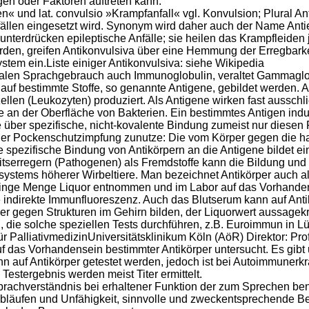
gen oder Faktoren auftreten kann.
n« und lat. convulsio »Krampfanfall« vgl. Konvulsion; Plural Ant
llen eingesetzt wird. Synonym wird daher auch der Name Antiepi
 unterdrücken epileptische Anfälle; sie heilen das Krampfleide
en, greifen Antikonvulsiva über eine Hemmung der Erregbark
stem ein.Liste einiger Antikonvulsiva: siehe Wikipedia
onalen Sprachgebrauch auch Immunoglobulin, veraltet Gammaglob
n auf bestimmte Stoffe, so genannte Antigene, gebildet werden.
llen (Leukozyten) produziert. Als Antigene wirken fast aussch
 an der Oberfläche von Bakterien. Ein bestimmtes Antigen induz
e über spezifische, nicht-kovalente Bindung zumeist nur diesen
 der Pockenschutzimpfung zunutze: Die vom Körper gegen die 
spezifische Bindung von Antikörpern an die Antigene bildet e
serregern (Pathogenen) als Fremdstoffe kann die Bildung und B
systems höherer Wirbeltiere. Man bezeichnet Antikörper auch al
eringe Menge Liquor entnommen und im Labor auf das Vorhandens
e indirekte Immunfluoreszenz. Auch das Blutserum kann auf Antik
gegen Strukturen im Gehirn bilden, der Liquorwert aussagekräft
 die solche speziellen Tests durchführen, z.B. Euroimmun in Lü
r PalliativmedizinUniversitätsklinikum Köln (AöR) Direktor: Prof
as Vorhandensein bestimmter Antikörper untersucht. Es gibt un
 auf Antikörper getestet werden, jedoch ist bei Autoimmunerkr
 Testergebnis werden meist Titer ermittelt.
rachverständnis bei erhaltener Funktion der zum Sprechen ben
äufen und Unfähigkeit, sinnvolle und zweckentsprechende Bew