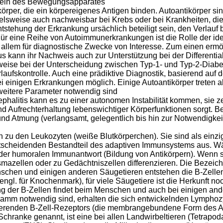
skeln des Bewegungsapparates
örper, die ein körpereigenes Antigen binden. Autoantikörper si
lsweise auch nachweisbar bei Krebs oder bei Krankheiten, die
tstehung der Erkrankung ursächlich beteiligt sein, den Verlau
 Für eine Reihe von Autoimmunerkrankungen ist die Rolle der iden
vor allem für diagnostische Zwecke von Interesse. Zum einen er
 kann ihr Nachweis auch zur Unterstützung bei der Different
weise bei der Unterscheidung zwischen Typ-1- und Typ-2-Diabet
rlaufskontrolle. Auch eine prädiktive Diagnostik, basierend au
ei einigen Erkrankungen möglich. Einige Autoantikörper treten a
 weitere Parameter notwendig sind
halitis kann es zu einer autonomen Instabilität kommen, sie z
 Aufrechterhaltung lebenswichtiger Körperfunktionen sorgt. Betr
d Atmung (verlangsamt, gelegentlich bis hin zur Notwendigkeit k
zu den Leukozyten (weiße Blutkörperchen). Sie sind als einzig
cheidenden Bestandteil des adaptiven Immunsystems aus. Währ
ger der humoralen Immunantwort (Bildung von Antikörpern). Wenn 
smazellen oder zu Gedächtniszellen differenzieren. Die Bezeic
enschen und einigen anderen Säugetieren entstehen die B-Zelle
gl. für Knochenmark), für viele Säugetiere ist die Herkunft noc
ng der B-Zellen findet beim Menschen und auch bei einigen and
ramm notwendig sind, erhalten die sich entwickelnden Lymphoz
onierenden B-Zell-Rezeptors (die membrangebundene Form des A
Schranke genannt, ist eine bei allen Landwirbeltieren (Tetrapo