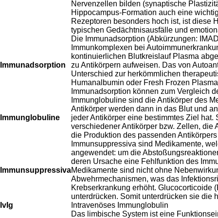
Nervenzellen bilden (synaptische Plastiz
Hippocampus-Formation auch eine wichtig
Rezeptoren besonders hoch ist, ist diese 
typischen Gedächtnisausfälle und emotio
Die Immunadsorption (Abkürzungen: IMAD, I
Immunkomplexen bei Autoimmunerkrankunge
kontinuierlichen Blutkreislauf Plasma abg
Immunadsorption
zu Antikörpern aufweisen. Das von Autoan
Unterschied zur herkömmlichen therapeuti
Humanalbumin oder Fresh Frozen Plasma) e
Immunadsorption können zum Vergleich de
Immunglobuline sind die Antikörper des M
Antikörper werden dann in das Blut und an
Immunglobuline
jeder Antikörper eine bestimmtes Ziel hat.
verschiedener Antikörper bzw. Zellen, die A
die Produktion des passenden Antikörpers
Immunsuppressiva sind Medikamente, welc
angewendet: um die Abstoßungsreaktionen
deren Ursache eine Fehlfunktion des Imm
Immunsuppressiva
Medikamente sind nicht ohne Nebenwirkung
Abwehrmechanismen, was das Infektionsrisi
Krebserkrankung erhöht. Glucocorticoide (P
unterdrücken. Somit unterdrücken sie die 
IvIg
Intravenöses Immunglobulin
Das limbische System ist eine Funktionsei