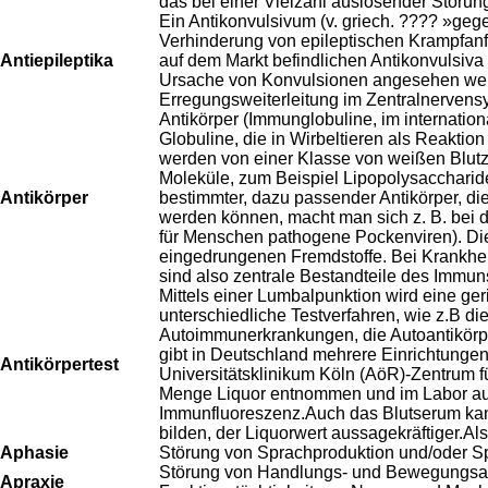
das bei einer Vielzahl auslösender Störun
Ein Antikonvulsivum (v. griech. ???? »gege
Verhinderung von epileptischen Krampfanfä
Antiepileptika
auf dem Markt befindlichen Antikonvulsiva
Ursache von Konvulsionen angesehen werd
Erregungsweiterleitung im Zentralnervensy
Antikörper (Immunglobuline, im internati
Globuline, die in Wirbeltieren als Reaktio
werden von einer Klasse von weißen Blutze
Moleküle, zum Beispiel Lipopolysaccharide
Antikörper
bestimmter, dazu passender Antikörper, di
werden können, macht man sich z. B. bei
für Menschen pathogene Pockenviren). Die 
eingedrungenen Fremdstoffe. Bei Krankheit
sind also zentrale Bestandteile des Immun
Mittels einer Lumbalpunktion wird eine g
unterschiedliche Testverfahren, wie z.B di
Autoimmunerkrankungen, die Autoantikörper 
gibt in Deutschland mehrere Einrichtungen,
Antikörpertest
Universitätsklinikum Köln (AöR)-Zentrum fü
Menge Liquor entnommen und im Labor auf d
Immunfluoreszenz.Auch das Blutserum kann
bilden, der Liquorwert aussagekräftiger.Als
Aphasie
Störung von Sprachproduktion und/oder Sp
Störung von Handlungs- und Bewegungsabl
Apraxie