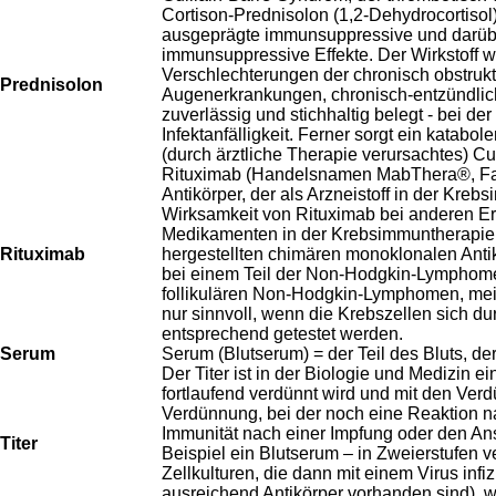
Cortison-Prednisolon (1,2-Dehydrocortisol) 
ausgeprägte immunsuppressive und darüber
immunsuppressive Effekte. Der Wirkstoff wi
Verschlechterungen der chronisch obstru
Prednisolon
Augenerkrankungen, chronisch-entzündlic
zuverlässig und stichhaltig belegt - bei 
Infektanfälligkeit. Ferner sorgt ein kata
(durch ärztliche Therapie verursachtes) 
Rituximab (Handelsnamen MabThera®, Fa. 
Antikörper, der als Arzneistoff in der K
Wirksamkeit von Rituximab bei anderen Er
Medikamenten in der Krebsimmuntherapie un
Rituximab
hergestellten chimären monoklonalen Antik
bei einem Teil der Non-Hodgkin-Lymphome 
follikulären Non-Hodgkin-Lymphomen, meis
nur sinnvoll, wenn die Krebszellen sich
entsprechend getestet werden.
Serum
Serum (Blutserum) = der Teil des Bluts, der
Der Titer ist in der Biologie und Medizin e
fortlaufend verdünnt wird und mit den Ver
Verdünnung, bei der noch eine Reaktion nac
Immunität nach einer Impfung oder den Ans
Titer
Beispiel ein Blutserum – in Zweierstufen v
Zellkulturen, die dann mit einem Virus infi
ausreichend Antikörper vorhanden sind), wi