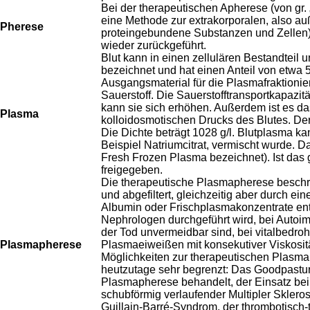
Bei der therapeutischen Apherese (von gr
eine Methode zur extrakorporalen, also a
Pherese
proteingebundene Substanzen und Zellen) 
wieder zurückgeführt.
Blut kann in einen zellulären Bestandteil u
bezeichnet und hat einen Anteil von etwa 
Ausgangsmaterial für die Plasmafraktionie
Sauerstoff. Die Sauerstofftransportkapazit
kann sie sich erhöhen. Außerdem ist es da
Plasma
kolloidosmotischen Drucks des Blutes. Der
Die Dichte beträgt 1028 g/l. Blutplasma 
Beispiel Natriumcitrat, vermischt wurde. 
Fresh Frozen Plasma bezeichnet). Ist das 
freigegeben.
Die therapeutische Plasmapherese beschre
und abgefiltert, gleichzeitig aber durch e
Albumin oder Frischplasmakonzentrate enth
Nephrologen durchgeführt wird, bei Autoi
der Tod unvermeidbar sind, bei vitalbedro
Plasmapherese
Plasmaeiweißen mit konsekutiver Viskosit
Möglichkeiten zur therapeutischen Plasmap
heutzutage sehr begrenzt: Das Goodpast
Plasmapherese behandelt, der Einsatz bei H
schubförmig verlaufender Multipler Skleros
Guillain-Barré-Syndrom, der thrombotisch