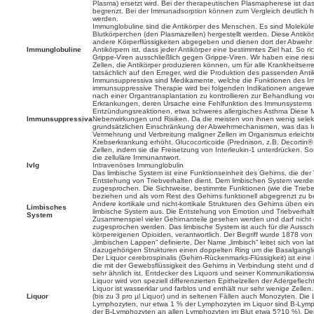
Plasma) ersetzt wird. Bei der therapeutischen Plasmapherese ist 
begrenzt. Bei der Immunadsorption können zum Vergleich deutlich
werden.
Immunglobuline sind die Antikörper des Menschen. Es sind Molekül
Blutkörperchen (den Plasmazellen) hergestellt werden. Diese Antikö
andere Körperflüssigkeiten abgegeben und dienen dort der Abwehr
Immunglobuline
Antikörpern ist, dass jeder Antikörper eine bestimmtes Ziel hat. So r
Grippe-Viren ausschließlich gegen Grippe-Viren. Wir haben eine ries
Zellen, die Antikörper produzieren können, um für alle Krankheitserre
tatsächlich auf den Erreger, wird die Produktion des passenden Anti
Immunsuppressiva sind Medikamente, welche die Funktionen des I
immunsuppressive Therapie wird bei folgenden Indikationen angew
nach einer Organtransplantation zu kontrollieren zur Behandlung 
Erkrankungen, deren Ursache eine Fehlfunktion des Immunsystems 
Entzündungsreaktionen, etwa schweres allergisches Asthma Diese 
Immunsuppressiva
Nebenwirkungen und Risiken. Da die meisten von ihnen wenig selekt
grundsätzlichen Einschränkung der Abwehrmechanismen, was das Infe
Vermehrung und Verbreitung maligner Zellen im Organismus erleichter
Krebserkrankung erhöht. Glucocorticoide (Prednison, z.B. Decortin® 
Zellen, indem sie die Freisetzung von Interleukin-1 unterdrücken. S
die zelluläre Immunantwort.
IvIg
Intravenöses Immunglobulin
Das limbische System ist eine Funktionseinheit des Gehirns, die de
Entstehung von Triebverhalten dient. Dem limbischen System werden
zugesprochen. Die Sichtweise, bestimmte Funktionen (wie die Triebe
beziehen und als vom Rest des Gehirns funktionell abgegrenzt zu betr
Andere kortikale und nicht-kortikale Strukturen des Gehirns üben e
Limbisches
limbische System aus. Die Entstehung von Emotion und Triebverhal
System
Zusammenspiel vieler Gehirnanteile gesehen werden und darf nicht
zugesprochen werden. Das limbische System ist auch für die Aussc
körpereigenen Opioiden, verantwortlich. Der Begriff wurde 1878 von
„limbischen Lappen“ definierte. Der Name „limbisch“ leitet sich von la
dazugehörigen Strukturen einen doppelten Ring um die Basalgangl
Der Liquor cerebrospinalis (Gehirn-Rückenmarks-Flüssigkeit) ist eine 
die mit der Gewebsflüssigkeit des Gehirns in Verbindung steht un
sehr ähnlich ist. Entdecker des Liquors und seiner Kommunikations
Liquor wird von speziell differenzierten Epithelzellen der Adergefle
Liquor ist wasserklar und farblos und enthält nur sehr wenige Zell
Liquor
(bis zu 3 pro µl Liquor) und in seltenen Fällen auch Monozyten. Di
Lymphozyten, nur etwa 1 % der Lymphozyten im Liquor sind B-Lymp
der B-Lymphozyten an allen Lymphozyten im Blut etwa 5?10 %). Der 