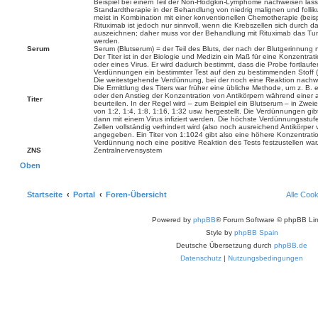
Beispiel bei einem Teil der Non-Hodgkin-Lymphome nachweisen lässt
Standardtherapie in der Behandlung von niedrig malignen und foll
meist in Kombination mit einer konventionellen Chemotherapie (beis
Rituximab ist jedoch nur sinnvoll, wenn die Krebszellen sich durch
auszeichnen; daher muss vor der Behandlung mit Rituximab das T
werden.
Serum
Serum (Blutserum) = der Teil des Bluts, der nach der Blutgerinnung no
Der Titer ist in der Biologie und Medizin ein Maß für eine Konzentrati
oder eines Virus. Er wird dadurch bestimmt, dass die Probe fortlauf
Verdünnungen ein bestimmter Test auf den zu bestimmenden Stoff (
Die weitestgehende Verdünnung, bei der noch eine Reaktion nachwei
Die Ermittlung des Titers war früher eine übliche Methode, um z. B.
oder den Anstieg der Konzentration von Antikörpern während einer a
Titer
beurteilen. In der Regel wird – zum Beispiel ein Blutserum – in Zwe
von 1:2, 1:4, 1:8, 1:16, 1:32 usw. hergestellt. Die Verdünnungen gib
dann mit einem Virus infiziert werden. Die höchste Verdünnungsstufe
Zellen vollständig verhindert wird (also noch ausreichend Antikörper v
angegeben. Ein Titer von 1:1024 gibt also eine höhere Konzentratio
Verdünnung noch eine positive Reaktion des Tests festzustellen war
ZNS
Zentralnervensystem
Oben
Startseite
Portal
Foren-Übersicht
Alle Coo
Powered by
phpBB
® Forum Software © phpBB Lim
Style by
phpBB Spain
Deutsche Übersetzung durch
phpBB.de
Datenschutz
|
Nutzungsbedingungen