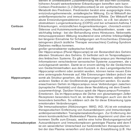
stehen in unmittelbarem Zusammenhang mit der Blut-Hirn-Schranke, 
höheren Anzahl weitverbreiteter Erkrankungen betroffen sein kann
Cortison-Prednisolon (1,2-Dehydrocortisol) ist ein synthetisches Gluco
Metabolit des Prednison. Prednisolon besitzt eine ausgeprägte im
entzündungshemmende, antiallergische Wirkung. Es ist Wirkstoff der
antiinflammatorische und immunsuppressive Effekte. Der Wirkstoff wird
akute Entzündungsreaktionen zu unterdrücken, so z.B. bei akuten 
obstruktiven Lungenerkrankung (COPD) und bei schwerem Asthma S
Cortison
Erkrankungen, entzündlichen Augenerkrankungen, chronisch-entzün
Sklerose und Autoimmunerkrankungen, Hautkrankheiten, sowie - wen
stichhaltig belegt - bei der Behandlung eines Hörsturzes. Nebenwir
immunsuppressiven Wirkung resultierend eine erhöhte Infektanfälligke
bei längerer Einnahme für Schädigungen am Knochenbau (Osteopen
iatrogenes (durch ärztliche Therapie verursachtes) Cushing-Syndro
Diabetes mellitus kommen.
Grand mal
großer generalisierter epileptischer Anfall
Der Hippocampus (Plural Hippocampi) ist ein Bestandteil des Gehirn
ältesten Strukturen des Gehirns. Er befindet sich im Temporallappen 
des limbischen Systems. Es gibt einen Hippocampus pro Hemisphär
Informationen verschiedener sensorischer Systeme zusammen, die v
zurückgesandt werden. Damit ist er enorm wichtig für die Gedächtni
von Gedächtnisinhalten aus dem Kurzzeit- in das Langzeitgedächtn
Hippocampi entfernt oder zerstört wurden, können keine neuen Eri
eine anterograde Amnesie auf. Alte Erinnerungen bleiben jedoch me
Hippocampus
somit als Struktur gesehen, die Erinnerungen generiert, während d
anderen Stellen in der Großhirnrinde gespeichert werden. Es wurde
erwachsenen Gehirn im Hippocampus neue Verbindungen zwischen 
(synaptische Plastizität) und dass diese Neubildung mit dem Erwerb
zusammenhängt. Darüber hinaus spielt die Hippocampus-Formation a
Emotionen. Da im Hippocampus die Dichte von glutamatergen Zelle
Rezeptoren besonders hoch ist, ist diese Hirnregion auch von der A
besonders betroffen. So erklären sich die für diese Erkrankung typ
emotionalen Veränderungen.
Die Immunadsorption (Abkürzungen: IMAD, IAD, IA) ist ein extrakorp
therapeutischen Entfernung von Autoantikörpern und Immunkompl
antikörpervermittelten Transplantatabstoßungen. Zur Entfernung d
einem kontinuierlichen Blutkreislauf Plasma abgetrennt und über ein
kommen Stoffe zum Einsatz, welche eine hohe Bindungseigenschaft
Immunadsorption
Autoantikörpern und Immunkomplexen gereinigte Plasma wird dem Pa
ist ein wesentlicher Unterschied zur herkömmlichen therapeutische
bei der das Plasma verworfen und durch eine Ersatzlösung (z.B. H