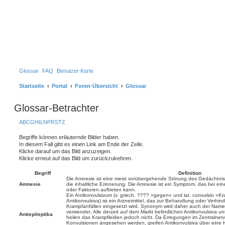
Glossar
FAQ
Benutzer Karte
Startseite
Portal
Foren-Übersicht
Glossar
Glossar-Betrachter
A
B
C
G
H
I
L
N
P
R
S
T
Z
Begriffe können erläuternde Bilder haben.
In diesem Fall gibt es einen Link am Ende der Zeile.
Klicke darauf um das Bild anzuzeigen.
Klicke erneut auf das Bild um zurückzukehren.
Begriff
Definition
Die Amnesie ist eine meist vorübergehende Störung des Gedächtnisse
Amnesie
die inhaltliche Erinnerung. Die Amnesie ist ein Symptom, das bei ei
oder Faktoren auftreten kann.
Ein Antikonvulsivum (v. griech. ???? »gegen« und lat. convulsio »Kra
Antikonvulsiva) ist ein Arzneimittel, das zur Behandlung oder Verhin
Krampfanfällen eingesetzt wird. Synonym wird daher auch der Name An
verwendet. Alle derzeit auf dem Markt befindlichen Antikonvulsiva unt
Antiepileptika
heilen das Krampfleiden jedoch nicht. Da Erregungen im Zentralner
Konvulsionen angesehen werden, greifen Antikonvulsiva über eine