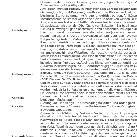
Neuronen oder über eine Hemmung der Erregungsweiterleitung im Ze
Antikonvulsiva: siehe Wikipedia
Antikörper (Immunglobuline, im internationalen Sprachgebrauch auc
Gammaglobulin) sind Proteine (Eiweiße) aus der Klasse der Globuline,
bestimmte Stoffe, so genannte Antigene, gebildet werden. Antikörpe
Immunsystems. Antikörper werden von einer Klasse von weißen Blutze
Antigene wirken fast ausschließlich Makromoleküle oder an Partikel
Lipopolysaccharide an der Oberfläche von Bakterien. Ein bestimmtes 
Bildung nur weniger, ganz bestimmter, dazu passender Antikörper, di
Antikörper
Bindung zumeist nur diesen Fremdstoff erkennen (dass auch verwan
macht man sich z. B. bei der Pockenschutzimpfung zunutze: Die vo
Kuhpocken gebildeten Antikörper erkennen auch für Menschen path
Bindung von Antikörpern an die Antigene bildet einen wesentlichen 
eingedrungenen Fremdstoffe. Bei Krankheitserregern (Pathogenen) 
Bindung von Antikörpern zur Immunität führen. Antikörper sind also 
Immunsystems höherer Wirbeltiere. Man bezeichnet Antikörper auch a
Mittels einer Lumbalpunktion wird eine geringe Menge Liquor entn
Vorhandensein bestimmter Antikörper untersucht. Es gibt unterschied
indirekte Immunfluoreszenz. Auch das Blutserum kann auf Antikörper 
Autoimmunerkrankungen, die Autoantikörper gegen Strukturen im Geh
aussagekräftiger. Als Testergebnis werden meist Titer ermittelt. Es g
Einrichtungen, die solche speziellen Tests durchführen, z.B. Euroimm
Antikörpertest
Klinische Chemie Universitätsklinikum Köln (AöR)-Zentrum für Palliati
(AöR) Direktor: Prof.Dr. R. VoltzMittels einer Lumbalpunktion wird 
und im Labor auf das Vorhandensein bestimmter Antikörper untersuch
Testverfahren, wie z.B die indirekte Immunfluoreszenz.Auch das Blu
werden, jedoch ist bei Autoimmunerkrankungen, die Autoantikörper g
Liquorwert aussagekräftiger.Als Testergebnis werden meist Titer ermit
Störung von Sprachproduktion und/oder Sprachverständnis bei erha
Aphasie
benötigten Muskulatur
Störung von Handlungs- und Bewegungsabläufen und Unfähigkeit, 
Apraxie
Bewegungen auszuführen trotz voll erhaltener Funktionstüchtigkeit
Bewegungsapparates
Autoantikörper (Abkürzung: AAk) sind Antikörper, die ein körpereige
sind ein charakteristisches Merkmal von Autoimmunerkrankungen, si
nachweisbar bei Krebs oder bei Krankheiten, die mit einem chronisc
verbunden sind. Sie können dabei entweder an der Entstehung der Er
den Verlauf beeinflussen oder aber nur als Begleitphänomen ohne Re
auftreten. Für eine Reihe von Autoimmunerkrankungen ist die Rolle de
umstritten oder noch nicht vollständig geklärt. Autoantikörper sind v
Autoantikörper
Interesse. Zum einen ermöglichen sie die Absicherung einer Verdac