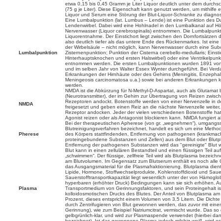
etwa 0,15 bis 0,45 Gramm je Liter Liquor deutlich unter dem durchs
(75 g je Liter). Diese Eigenschaft kann genutzt werden, um mithilfe 
Liquor und Serum eine Störung der Blut-Liquor-Schranke zu diagnos
Eine Lumbalpunktion (lat. Lumbus – Lende) ist eine Punktion des Du
Lendenwirbel. Dabei wird eine Hohlnadel in den Lumbalkanal auf H
Nervenwasser (Liquor cerebrospinalis) entnommen. Die Lumbalpunkti
Liquorentnahme. Der Einstichort liegt zwischen den Dornfortsätzen 
also deutlich tiefer als das untere Ende des Rückenmarkes. Ist ei
der Wirbelsäule – nicht möglich, kann Nervenwasser durch eine Subo
Lumbalpunktion
Zisternenpunktion; Punktion der Cisterna cerebello-medullaris; Eins
Hinterhauptsknochen und ersten Halswirbel) oder eine Ventrikelpunkti
entnommen werden. Die ersten Lumbalpunktionen wurden 1891 von H
und im selben Jahr von Walter Essex Wynter durchgeführt. Bei Verd
Erkrankungen der Hirnhäute oder des Gehirns (Meningitis, Enzephalit
Meningeosis carcinomatosa u.a.) sowie bei anderen Erkrankungen kö
werden.
NMDA ist die Abkürzung für N-Methyl-D-Aspartat, auch als Glutamat b
(Neurotransmitter), der im Gehirn zur Übertragung von Reizen zwi
Rezeptoren andockt. Botenstoffe werden von einer Nervenzelle in 
NMDA
freigesetzt und geben einen Reiz an die nächste Nervenzelle weiter,
Rezeptor andocken. Jeder der vielen verschiedenen Botenstoffe hat
Agonist reizen oder als Antagonist blockieren kann. NMDA fungiert al
Bei der therapeutischen Apherese (von gr. „wegnehmen“), umgangss
Blutreinigungsverfahren bezeichnet, handelt es sich um eine Method
Pherese
des Körpers stattfindenden, Entfernung von pathogenen (krankmach
proteingebundene Substanzen und Zellen) aus dem Blut oder Blutp
Entfernung der pathogenen Substanzen wird das "gereinigte" Blut w
Blut kann in einen zellulären Bestandteil und einen flüssigen Teil au
„schwimmen“. Der flüssige, zellfreie Teil wird als Blutplasma bezeic
am Blutvolumen. Im Gegensatz zum Blutserum enthält es noch alle G
das Ausgangsmaterial für die Plasmafraktionierung. Blutplasma dien
Lipide, Hormone, Stoffwechselprodukte, Kohlenstoffdioxid und Sauer
Sauerstofftransportkapazität liegt wesentlich unter der von Hämoglo
hyperbaren (erhöhter Druck) Bedingungen kann sie sich erhöhen. A
Plasma
Transportmedium von Gerinnungsfaktoren, und sein Proteingehalt is
kolloidosmotischen Drucks des Blutes. Der Anteil von Blutplasma am
Prozent, dieses entspricht einem Volumen von 3,5 Litern. Die Dichte
durch Zentrifugieren von Blut gewonnen werden, das zuvor mit ei
Gerinnung), wie zum Beispiel Natriumcitrat, vermischt wurde. Das s
gelbgrünlich-klar, und wird zur Plasmaspende verwendet (hierbei da
bezeichnet). Ist das gewonnene Plasma jedoch milchig-weiß, wird es a