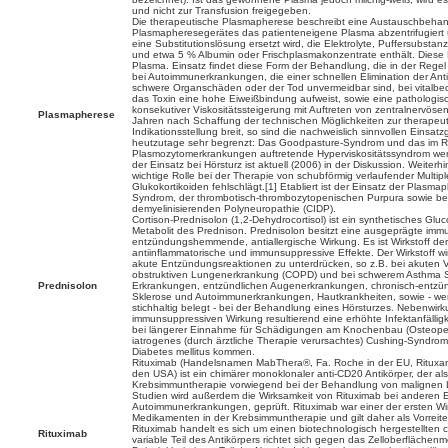
und nicht zur Transfusion freigegeben.
Die therapeutische Plasmapherese beschreibt eine Austauschbehandl
Plasmapheresegerätes das patienteneigene Plasma abzentrifugiert un
eine Substitutionslösung ersetzt wird, die Elektrolyte, Puffersubsta
und etwa 5 % Albumin oder Frischplasmakonzentrate enthält. Diese 
Plasma. Einsatz findet diese Form der Behandlung, die in der Regel
bei Autoimmunerkrankungen, die einer schnellen Elimination der An
schwere Organschäden oder der Tod unvermeidbar sind, bei vitalbed
das Toxin eine hohe Eiweißbindung aufweist, sowie eine pathologi
konsekutiver Viskositätssteigerung mit Auftreten von zentralnervös
Plasmapherese
Jahren nach Schaffung der technischen Möglichkeiten zur therapeu
Indikationsstellung breit, so sind die nachweislich sinnvollen Eins
heutzutage sehr begrenzt: Das Goodpasture-Syndrom und das im
Plasmozytomerkrankungen auftretende Hyperviskositätssyndrom we
der Einsatz bei Hörsturz ist aktuell (2006) in der Diskussion. Weiter
wichtige Rolle bei der Therapie von schubförmig verlaufender Multipl
Glukokortikoiden fehlschlägt.[1] Etabliert ist der Einsatz der Plasma
Syndrom, der thrombotisch-thrombozytopenischen Purpura sowie bei
demyelinisierenden Polyneuropathie (CIDP).
Cortison-Prednisolon (1,2-Dehydrocortisol) ist ein synthetisches Gluco
Metabolit des Prednison. Prednisolon besitzt eine ausgeprägte im
entzündungshemmende, antiallergische Wirkung. Es ist Wirkstoff der
antiinflammatorische und immunsuppressive Effekte. Der Wirkstoff wird
akute Entzündungsreaktionen zu unterdrücken, so z.B. bei akuten 
obstruktiven Lungenerkrankung (COPD) und bei schwerem Asthma S
Prednisolon
Erkrankungen, entzündlichen Augenerkrankungen, chronisch-entzün
Sklerose und Autoimmunerkrankungen, Hautkrankheiten, sowie - wen
stichhaltig belegt - bei der Behandlung eines Hörsturzes. Nebenwir
immunsuppressiven Wirkung resultierend eine erhöhte Infektanfälligke
bei längerer Einnahme für Schädigungen am Knochenbau (Osteopen
iatrogenes (durch ärztliche Therapie verursachtes) Cushing-Syndro
Diabetes mellitus kommen.
Rituximab (Handelsnamen MabThera®, Fa. Roche in der EU, Rituxa
den USA) ist ein chimärer monoklonaler anti-CD20 Antikörper, der als 
Krebsimmuntherapie vorwiegend bei der Behandlung von malignen 
Studien wird außerdem die Wirksamkeit von Rituximab bei anderen 
Autoimmunerkrankungen, geprüft. Rituximab war einer der ersten Wi
Medikamenten in der Krebsimmuntherapie und gilt daher als Vorreiter
Rituximab handelt es sich um einen biotechnologisch hergestellten 
Rituximab
variable Teil des Antikörpers richtet sich gegen das Zelloberfläche