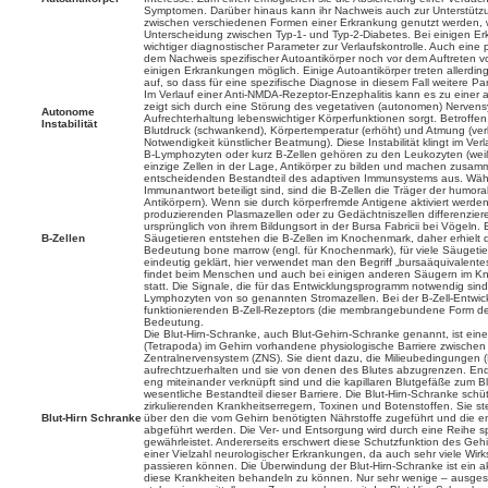
Symptomen. Darüber hinaus kann ihr Nachweis auch zur Unterstützun
zwischen verschiedenen Formen einer Erkrankung genutzt werden, w
Unterscheidung zwischen Typ-1- und Typ-2-Diabetes. Bei einigen Er
wichtiger diagnostischer Parameter zur Verlaufskontrolle. Auch eine 
dem Nachweis spezifischer Autoantikörper noch vor dem Auftreten vo
einigen Erkrankungen möglich. Einige Autoantikörper treten allerdi
auf, so dass für eine spezifische Diagnose in diesem Fall weitere P
Im Verlauf einer Anti-NMDA-Rezeptor-Enzephalitis kann es zu einer 
zeigt sich durch eine Störung des vegetativen (autonomen) Nervens
Autonome
Aufrechterhaltung lebenswichtiger Körperfunktionen sorgt. Betroffen 
Instabilität
Blutdruck (schwankend), Körpertemperatur (erhöht) und Atmung (verl
Notwendigkeit künstlicher Beatmung). Diese Instabilität klingt im Ve
B-Lymphozyten oder kurz B-Zellen gehören zu den Leukozyten (weiße
einzige Zellen in der Lage, Antikörper zu bilden und machen zusa
entscheidenden Bestandteil des adaptiven Immunsystems aus. Währen
Immunantwort beteiligt sind, sind die B-Zellen die Träger der humo
Antikörpern). Wenn sie durch körperfremde Antigene aktiviert werden
produzierenden Plasmazellen oder zu Gedächtniszellen differenzier
ursprünglich von ihrem Bildungsort in der Bursa Fabricii bei Vögel
B-Zellen
Säugetieren entstehen die B-Zellen im Knochenmark, daher erhielt d
Bedeutung bone marrow (engl. für Knochenmark), für viele Säugetiere
eindeutig geklärt, hier verwendet man den Begriff „bursaäquivalente
findet beim Menschen und auch bei einigen anderen Säugern im Kn
statt. Die Signale, die für das Entwicklungsprogramm notwendig sind
Lymphozyten von so genannten Stromazellen. Bei der B-Zell-Entwickl
funktionierenden B-Zell-Rezeptors (die membrangebundene Form de
Bedeutung.
Die Blut-Hirn-Schranke, auch Blut-Gehirn-Schranke genannt, ist eine
(Tetrapoda) im Gehirn vorhandene physiologische Barriere zwischen
Zentralnervensystem (ZNS). Sie dient dazu, die Milieubedingungen
aufrechtzuerhalten und sie von denen des Blutes abzugrenzen. Endo
eng miteinander verknüpft sind und die kapillaren Blutgefäße zum Bl
wesentliche Bestandteil dieser Barriere. Die Blut-Hirn-Schranke schüt
zirkulierenden Krankheitserregern, Toxinen und Botenstoffen. Sie stel
Blut-Hirn Schranke
über den die vom Gehirn benötigten Nährstoffe zugeführt und die 
abgeführt werden. Die Ver- und Entsorgung wird durch eine Reihe sp
gewährleistet. Andererseits erschwert diese Schutzfunktion des G
einer Vielzahl neurologischer Erkrankungen, da auch sehr viele Wirks
passieren können. Die Überwindung der Blut-Hirn-Schranke ist ein 
diese Krankheiten behandeln zu können. Nur sehr wenige – ausge