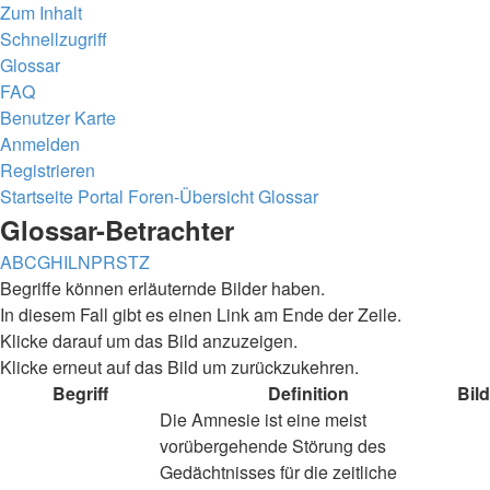
Zum Inhalt
Schnellzugriff
Glossar
FAQ
Benutzer Karte
Anmelden
Registrieren
Startseite
Portal
Foren-Übersicht
Glossar
Glossar-Betrachter
A
B
C
G
H
I
L
N
P
R
S
T
Z
Begriffe können erläuternde Bilder haben.
In diesem Fall gibt es einen Link am Ende der Zeile.
Klicke darauf um das Bild anzuzeigen.
Klicke erneut auf das Bild um zurückzukehren.
Begriff
Definition
Bild
Die Amnesie ist eine meist
vorübergehende Störung des
Gedächtnisses für die zeitliche