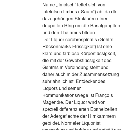
Name „limbisch“ leitet sich von
lateinisch limbus („Saum“) ab, da die
dazugehörigen Strukturen einen
doppelten Ring um die Basalganglien
und den Thalamus bilden.
Der Liquor cerebrospinalis (Gehirn-
Rückenmarks-Flüssigkeit) ist eine
klare und farblose Körperflüssigkeit,
die mit der Gewebsflüssigkeit des
Gehirns in Verbindung steht und
daher auch in der Zusammensetzung
sehr ähnlich ist. Entdecker des
Liquors und seiner
Kommunikationswege ist François
Magendie. Der Liquor wird von
speziell differenzierten Epithelzellen
der Adergeflechte der Hirnkammern
gebildet. Normaler Liquor ist
wasserklar und farblos und enthält nur