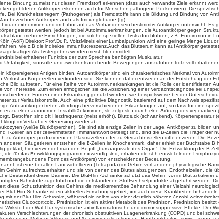
ovalente Bindung zumeist nur diesen Fremdstoff erkennen (dass auch verwandte Ziele erkannt we
ken gebildeten Antikörper erkennen auch für Menschen pathogene Pockenviren). Die spezifische
e. Bei Krankheitserregern (Pathogenen) als Fremdstoffe kann die Bildung und Bindung von Antikö
Man bezeichnet Antikörper auch als Immunglobuline (Ig).
 Liquor entnommen und im Labor auf das Vorhandensein bestimmter Antikörper untersucht. Es gibt
rper getestet werden, jedoch ist bei Autoimmunerkrankungen, die Autoantikörper gegen Strukture
 Deutschland mehrere Einrichtungen, die solche speziellen Tests durchführen, z.B. Euroimmun in Lüb
um Köln (AöR) Direktor: Prof.Dr. R. VoltzMittels einer Lumbalpunktion wird eine geringe Menge L
verfahren, wie z.B die indirekte Immunfluoreszenz.Auch das Blutserum kann auf Antikörper getest
agekräftiger.Als Testergebnis werden meist Titer ermittelt.
ndnis bei erhaltener Funktion der zum Sprechen benötigten Muskulatur
nfähigkeit, sinnvolle und zweckentsprechende Bewegungen auszuführen trotz voll erhaltener 
 ein körpereigenes Antigen binden. Autoantikörper sind ein charakteristisches Merkmal von Auto
n Verlust an Körperzellen verbunden sind. Sie können dabei entweder an der Entstehung der Erkr
he Bild auftreten. Für eine Reihe von Autoimmunerkrankungen ist die Rolle der identifizierten Auto
cke von Interesse. Zum einen ermöglichen sie die Absicherung einer Verdachtsdiagnose bei unsp
 verschiedenen Formen einer Erkrankung genutzt werden, wie beispielsweise bei der Unterscheid
meter zur Verlaufskontrolle. Auch eine prädiktive Diagnostik, basierend auf dem Nachweis spezifi
ige Autoantikörper treten allerdings bei verschiedenen Erkrankungen auf, so dass für eine spezi
nn es zu einer autonomen Instabilität kommen, sie zeigt sich durch eine Störung des vegetative
rgt. Betroffen sind oft Herzfrequenz (meist erhöht), Blutdruck (schwankend), Körpertemperatur (
ät klingt im Verlauf der Genesung wieder ab.
ukozyten (weiße Blutkörperchen). Sie sind als einzige Zellen in der Lage, Antikörper zu bild
T-Zellen an der zellvermittelten Immunantwort beteiligt sind, sind die B-Zellen die Träger der
ich zu Antikörper-produzierenden Plasmazellen oder zu Gedächtniszellen differenzieren. Die Beze
n anderen Säugetieren entstehen die B-Zellen im Knochenmark, daher erhielt der Buchstabe B h
deutig geklärt, hier verwendet man den Begriff „bursaäquivalentes Organ“. Die Entwicklung der B
e, die für das Entwicklungsprogramm notwendig sind, erhalten die sich entwickelnden Lymphozyte
ie membrangebundene Form des Antikörpers) von entscheidender Bedeutung.
nannt, ist eine bei allen Landwirbeltieren (Tetrapoda) im Gehirn vorhandene physiologische Bar
m Gehirn aufrechtzuerhalten und sie von denen des Blutes abzugrenzen. Endothelzellen, die übe
che Bestandteil dieser Barriere. Die Blut-Hirn-Schranke schützt das Gehirn vor im Blut zirkulieren
enötigten Nährstoffe zugeführt und die entstandenen Stoffwechselprodukte abgeführt werden. Die
ert diese Schutzfunktion des Gehirns die medikamentöse Behandlung einer Vielzahl neurologische
er Blut-Hirn-Schranke ist ein aktuelles Forschungsgebiet, um auch diese Krankheiten behandel
it der Blut-Hirn-Schranke, während sie selbst von einer deutlich höheren Anzahl weitverbreite
nthetisches Glucocorticoid. Prednisolon ist ein aktiver Metabolit des Prednison. Prednisolon bes
Wirkstoff der Wahl für systemische antiinflammatorische und immunsuppressive Effekte. Der Wirkst
 akuten Verschlechterungen der chronisch obstruktiven Lungenerkrankung (COPD) und bei schw
ankungen, Multipler Sklerose und Autoimmunerkrankungen, Hautkrankheiten, sowie - wenn auch n