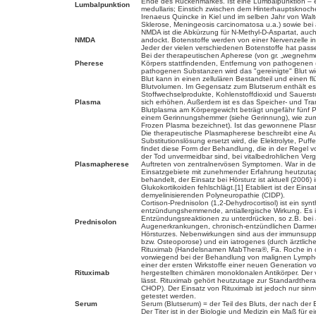
Ende des Rückenmarkes. Ist eine Lumbalpunktion – et
Lumbalpunktion
medullaris; Einstich zwischen dem Hinterhauptsknoch
Irenaeus Quincke in Kiel und im selben Jahr von Walt
Sklerose, Meningeosis carcinomatosa u.a.) sowie bei
NMDA ist die Abkürzung für N-Methyl-D-Aspartat, auc
NMDA
andockt. Botenstoffe werden von einer Nervenzelle i
Jeder der vielen verschiedenen Botenstoffe hat passe
Bei der therapeutischen Apherese (von gr. „wegnehme
Pherese
Körpers stattfindenden, Entfernung von pathogenen 
pathogenen Substanzen wird das "gereinigte" Blut wi
Blut kann in einen zellulären Bestandteil und einen fl
Blutvolumen. Im Gegensatz zum Blutserum enthält es 
Stoffwechselprodukte, Kohlenstoffdioxid und Sauersto
Plasma
sich erhöhen. Außerdem ist es das Speicher- und Tra
Blutplasma am Körpergewicht beträgt ungefähr fünf Pr
einem Gerinnungshemmer (siehe Gerinnung), wie zum B
Frozen Plasma bezeichnet). Ist das gewonnene Plasma j
Die therapeutische Plasmapherese beschreibt eine Au
Substitutionslösung ersetzt wird, die Elektrolyte, P
findet diese Form der Behandlung, die in der Regel 
der Tod unvermeidbar sind, bei vitalbedrohlichen Ve
Plasmapherese
Auftreten von zentralnervösen Symptomen. War in den 
Einsatzgebiete mit zunehmender Erfahrung heutzut
behandelt, der Einsatz bei Hörsturz ist aktuell (2006)
Glukokortikoiden fehlschlägt.[1] Etabliert ist der E
demyelinisierenden Polyneuropathie (CIDP).
Cortison-Prednisolon (1,2-Dehydrocortisol) ist ein sy
entzündungshemmende, antiallergische Wirkung. Es ist 
Entzündungsreaktionen zu unterdrücken, so z.B. bei
Prednisolon
Augenerkrankungen, chronisch-entzündlichen Darmerkr
Hörsturzes. Nebenwirkungen sind aus der immunsuppre
bzw. Osteoporose) und ein iatrogenes (durch ärztlic
Rituximab (Handelsnamen MabThera®, Fa. Roche in der
vorwiegend bei der Behandlung von malignen Lymphom
einer der ersten Wirkstoffe einer neuen Generation v
Rituximab
hergestellten chimären monoklonalen Antikörper. Der 
lässt. Rituximab gehört heutzutage zur Standardther
CHOP). Der Einsatz von Rituximab ist jedoch nur si
getestet werden.
Serum
Serum (Blutserum) = der Teil des Bluts, der nach der B
Der Titer ist in der Biologie und Medizin ein Maß für