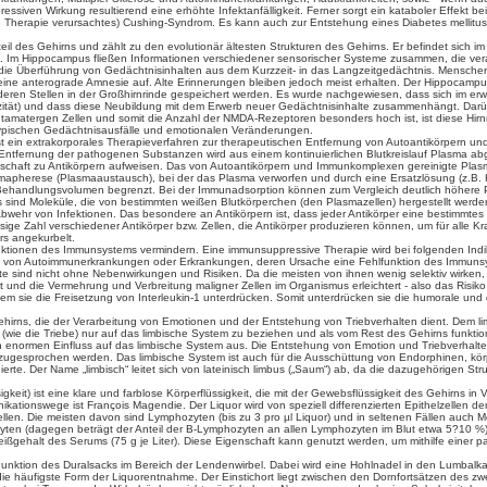
ssiven Wirkung resultierend eine erhöhte Infektanfälligkeit. Ferner sorgt ein kataboler Effek
he Therapie verursachtes) Cushing-Syndrom. Es kann auch zur Entstehung eines Diabetes mellit
il des Gehirns und zählt zu den evolutionär ältesten Strukturen des Gehirns. Er befindet sich im
 Im Hippocampus fließen Informationen verschiedener sensorischer Systeme zusammen, die verar
o die Überführung von Gedächtnisinhalten aus dem Kurzzeit- in das Langzeitgedächtnis. Mensche
ne anterograde Amnesie auf. Alte Erinnerungen bleiben jedoch meist erhalten. Der Hippocampus 
deren Stellen in der Großhirnrinde gespeichert werden. Es wurde nachgewiesen, dass sich im
zität) und dass diese Neubildung mit dem Erwerb neuer Gedächtnisinhalte zusammenhängt. Darüb
tamatergen Zellen und somit die Anzahl der NMDA-Rezeptoren besonders hoch ist, ist diese Hir
g typischen Gedächtnisausfälle und emotionalen Veränderungen.
st ein extrakorporales Therapieverfahren zur therapeutischen Entfernung von Autoantikörpern
 Entfernung der pathogenen Substanzen wird aus einem kontinuierlichen Blutkreislauf Plasma ab
chaft zu Antikörpern aufweisen. Das von Autoantikörpern und Immunkomplexen gereinigte Plasma 
mapherese (Plasmaaustausch), bei der das Plasma verworfen und durch eine Ersatzlösung (z.B. 
 Behandlungsvolumen begrenzt. Bei der Immunadsorption können zum Vergleich deutlich höhere
 sind Moleküle, die von bestimmten weißen Blutkörperchen (den Plasmazellen) hergestellt werde
wehr von Infektionen. Das besondere an Antikörpern ist, dass jeder Antikörper eine bestimmtes Zi
ige Zahl verschiedener Antikörper bzw. Zellen, die Antikörper produzieren können, um für alle Kra
rs angekurbelt.
ktionen des Immunsystems vermindern. Eine immunsuppressive Therapie wird bei folgenden Ind
ng von Autoimmunerkrankungen oder Erkrankungen, deren Ursache eine Fehlfunktion des Immuns
 sind nicht ohne Nebenwirkungen und Risiken. Da die meisten von ihnen wenig selektiv wirken,
 und die Vermehrung und Verbreitung maligner Zellen im Organismus erleichtert - also das Risiko
dem sie die Freisetzung von Interleukin-1 unterdrücken. Somit unterdrücken sie die humorale und 
Gehirns, die der Verarbeitung von Emotionen und der Entstehung von Triebverhalten dient. Dem l
ie die Triebe) nur auf das limbische System zu beziehen und als vom Rest des Gehirns funktionel
en enormen Einfluss auf das limbische System aus. Die Entstehung von Emotion und Triebverhalt
zugesprochen werden. Das limbische System ist auch für die Ausschüttung von Endorphinen, körp
nierte. Der Name „limbisch“ leitet sich von lateinisch limbus („Saum“) ab, da die dazugehörigen 
igkeit) ist eine klare und farblose Körperflüssigkeit, die mit der Gewebsflüssigkeit des Gehirns
kationswege ist François Magendie. Der Liquor wird von speziell differenzierten Epithelzellen de
Zellen. Die meisten davon sind Lymphozyten (bis zu 3 pro µl Liquor) und in seltenen Fällen auc
en (dagegen beträgt der Anteil der B-Lymphozyten an allen Lymphozyten im Blut etwa 5?10 %). 
weißgehalt des Serums (75 g je Liter). Diese Eigenschaft kann genutzt werden, um mithilfe einer
Punktion des Duralsacks im Bereich der Lendenwirbel. Dabei wird eine Hohlnadel in den Lumbal
e häufigste Form der Liquorentnahme. Der Einstichort liegt zwischen den Dornfortsätzen des zweit