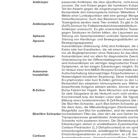
Antikörper
passender Antikörper, die über spezifische, nicht-k
zunutze: Die vom Körper gegen die harmlosen Kuhpoc
Teil der Abwehr gegen die eingedrungenen Fremdstoff
Bestandteile des Immunsystems höherer Wirbeltiere. 
Mittels einer Lumbalpunktion wird eine geringe Menge
Immunfluoreszenz. Auch das Blutserum kann auf Antikö
Testergebnis werden meist Titer ermittelt. Es gibt in
Antikörpertest
(AöR)-Zentrum für PalliativmedizinUniversitätsklinik
Antikörper untersucht. Es gibt unterschiedliche Test
gegen Strukturen im Gehirn bilden, der Liquorwert auss
Aphasie
Störung von Sprachproduktion und/oder Sprachverstä
Störung von Handlungs- und Bewegungsabläufen und U
Apraxie
Bewegungsapparates
Autoantikörper (Abkürzung: AAk) sind Antikörper, die
Krebs oder bei Krankheiten, die mit einem chronische
nur als Begleitphänomen ohne Relevanz für das klinisc
Autoantikörper
Autoantikörper sind vor allem für diagnostische Zwe
Unterstützung bei der Differentialdiagnose zwischen
sind Autoantikörper ein wichtiger diagnostischer Para
Symptomen, ist bei einigen Erkrankungen möglich. Ein
Im Verlauf einer Anti-NMDA-Rezeptor-Enzephalitis ka
Autonome
Aufrechterhaltung lebenswichtiger Körperfunktionen so
Instabilität
Notwendigkeit künstlicher Beatmung). Diese Instabilit
B-Lymphozyten oder kurz B-Zellen gehören zu den Le
Bestandteil des adaptiven Immunsystems aus. Während 
körperfremde Antigene aktiviert werden, können sie s
B-Zellen
Bursa Fabricii bei Vögeln. Beim Menschen und einige
für viele Säugetiere ist die Herkunft noch nicht ein
Knochenmark bzw. der fetalen Leber statt. Die Signal
Bildung eines funktionierenden B-Zell-Rezeptors (d
Die Blut-Hirn-Schranke, auch Blut-Gehirn-Schranke ge
Sie dient dazu, die Milieubedingungen (Homöostase) i
Blutgefäße zum Blut hin auskleiden, sind der wesentli
Blut-Hirn Schranke
hochselektiven Filter dar, über den die vom Gehirn b
Transportprozesse gewährleistet. Andererseits erschw
Schranke nicht passieren können. Die Überwindung d
Erkrankungen stehen in unmittelbarem Zusammenhang m
Cortison-Prednisolon (1,2-Dehydrocortisol) ist ein sy
entzündungshemmende, antiallergische Wirkung. Es ist 
Entzündungsreaktionen zu unterdrücken, so z.B. bei
Cortison
Augenerkrankungen, chronisch-entzündlichen Darmerkr