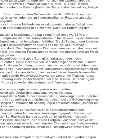
tion (auch Zisternenpunktion; Punktion der Cisterna cerebello-
werden. Die ersten Lumbalpunktionen wurden 1891 von Heinrich
äute oder des Gehirns (Meningitis, Enzephalitis, Neurolues, Multiple
ng von Reizen zwischen den Nervenzellen an den NMDA-Rezeptoren
zelle weiter, indem sie an ihrem spezifischen Rezeptor andocken.
 Agonist.
s sich um eine Methode zur extrakorporalen, also außerhalb des
lut oder Blutplasma des Patienten. Nach der Entfernung der
ls Blutplasma bezeichnet und hat einen Anteil von etwa 55 % am
. Blutplasma dient als Transportmedium für Glukose, Lipide, Hormone,
tkörperchen; unter hyperbaren (erhöhter Druck) Bedingungen kann sie
g des kolloidosmotischen Drucks des Blutes. Der Anteil von
 kann durch Zentrifugieren von Blut gewonnen werden, das zuvor mit
-klar, und wird zur Plasmaspende verwendet (hierbei dann als Fresh
reigegeben.
trifugiert und abgefiltert, gleichzeitig aber durch eine
te enthält. Diese Rezeptur simuliert körpereigenes Plasma. Einsatz
n der Antikörper bedürfen, da ansonsten schwere Organschäden oder
öhung von Plasmaeiweißen mit konsekutiver Viskositätssteigerung mit
die Indikationsstellung breit, so sind die nachweislich sinnvollen
 auftretende Hyperviskositätssyndrom werden mit Plasmapherese
hubförmig verlaufender Multipler Sklerose, falls die Behandlung mit
en Purpura sowie bei der chronischen inflammatorischen
itzt eine ausgeprägte immunsuppressive und darüber
off wird überall dort eingesetzt, wo es gilt, akute
erem Asthma Stufe 4, bei rheumatoiden Erkrankungen, entzündlichen
icht zuverlässig und stichhaltig belegt - bei der Behandlung eines
t bei längerer Einnahme für Schädigungen am Knochenbau (Osteopenie
us kommen.
Antikörper, der als Arzneistoff in der Krebsimmuntherapie
rankungen, etwa Autoimmunerkrankungen, geprüft. Rituximab war
pie. Bei Rituximab handelt es sich um einen biotechnologisch
 zum Beispiel bei einem Teil der Non-Hodgkin-Lymphome nachweisen
ombination mit einer konventionellen Chemotherapie (beispielsweise
 vor der Behandlung mit Rituximab das Tumorgewebe entsprechend
, dass die Probe fortlaufend verdünnt wird und mit den Verdünnungen