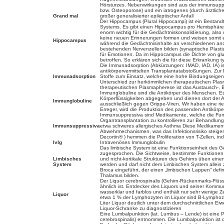
Hörsturzes. Nebenwirkungen sind aus der immunsuppre
bzw. Osteoporose) und ein iatrogenes (durch ärztlic
Grand mal
großer generalisierter epileptischer Anfall
Der Hippocampus (Plural Hippocampi) ist ein Bestandte
Systems. Es gibt einen Hippocampus pro Hemisphäre.
enorm wichtig für die Gedächtniskonsolidierung, als
keine neuen Erinnerungen formen und weisen somit ei
Hippocampus
während die Gedächtnisinhalte an verschiedenen an
bestehenden Nervenzellen bilden (synaptische Plasti
für Emotionen. Da im Hippocampus die Dichte von glu
betroffen. So erklären sich die für diese Erkrankun
Die Immunadsorption (Abkürzungen: IMAD, IAD, IA) i
antikörpervermittelten Transplantatabstoßungen. Zur
Immunadsorption
Stoffe zum Einsatz, welche eine hohe Bindungseigens
Unterschied zur herkömmlichen therapeutischen Plas
therapeutischen Plasmapherese ist das Austausch-,
Immunglobuline sind die Antikörper des Menschen. Es
Körperflüssigkeiten abgegeben und dienen dort der Ab
Immunglobuline
ausschließlich gegen Grippe-Viren. Wir haben eine ries
Erreger, wird die Produktion des passenden Antikörpe
Immunsuppressiva sind Medikamente, welche die Fun
Organtransplantation zu kontrollieren zur Behandlu
Immunsuppressiva
etwa schweres allergisches Asthma Diese Medikamente
Abwehrmechanismen, was das Infektionsrisiko steigert
Decortin® ) hemmen die Proliferation von T-Zellen, in
IvIg
Intravenöses Immunglobulin
Das limbische System ist eine Funktionseinheit des 
zugesprochen. Die Sichtweise, bestimmte Funktionen (w
Limbisches
und nicht-kortikale Strukturen des Gehirns üben ein
System
werden und darf nicht dem Limbischen System allein 
Broca eingeführt, der einen „limbischen Lappen“ defi
Thalamus bilden.
Der Liquor cerebrospinalis (Gehirn-Rückenmarks-Flüss
ähnlich ist. Entdecker des Liquors und seiner Kommuni
wasserklar und farblos und enthält nur sehr wenige 
Liquor
etwa 1 % der Lymphozyten im Liquor sind B-Lymphozyt
Liter Liquor deutlich unter dem durchschnittlichen Ei
Liquor-Schranke zu diagnostizieren
Eine Lumbalpunktion (lat. Lumbus – Lende) ist eine 
cerebrospinalis) entnommen. Die Lumbalpunktion ist di