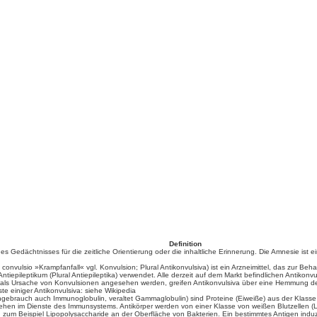
Definition
s Gedächtnisses für die zeitliche Orientierung oder die inhaltliche Erinnerung. Die Amnesie ist
 convulsio »Krampfanfall« vgl. Konvulsion; Plural Antikonvulsiva) ist ein Arzneimittel, das zur B
iepileptikum (Plural Antiepileptika) verwendet. Alle derzeit auf dem Markt befindlichen Antikonvu
m als Ursache von Konvulsionen angesehen werden, greifen Antikonvulsiva über eine Hemmung d
te einiger Antikonvulsiva: siehe Wikipedia
hgebrauch auch Immunoglobulin, veraltet Gammaglobulin) sind Proteine (Eiweiße) aus der Klasse de
ehen im Dienste des Immunsystems. Antikörper werden von einer Klasse von weißen Blutzellen (Leu
um Beispiel Lipopolysaccharide an der Oberfläche von Bakterien. Ein bestimmtes Antigen induzi