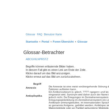
Glossar
FAQ
Benutzer Karte
Startseite
Portal
Foren-Übersicht
Glossar
Glossar-Betrachter
A
B
C
G
H
I
L
N
P
R
S
T
Z
Begriffe können erläuternde Bilder haben.
In diesem Fall gibt es einen Link am Ende der Zeile.
Klicke darauf um das Bild anzuzeigen.
Klicke erneut auf das Bild um zurückzukehren.
Begriff
Die Amnesie ist eine meist vorübergehende Störung de
Amnesie
Faktoren auftreten kann.
Ein Antikonvulsivum (v. griech. ???? »gegen« und lat.
eingesetzt wird. Synonym wird daher auch der Name Ant
Antiepileptika
jedoch nicht. Da Erregungen im Zentralnervensyste
Erregungsweiterleitung im Zentralnervensystem ein.Lis
Antikörper (Immunglobuline, im internationalen Sprac
so genannte Antigene, gebildet werden. Antikörper st
Makromoleküle oder an Partikel gebundene Moleküle, z