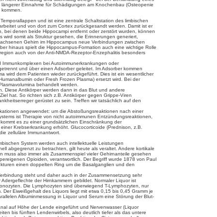
t bei längerer Einnahme für Schädigungen am Knochenbau (Osteopenie
us kommen.
 Temporallappen und ist eine zentrale Schaltstation des limbischen
beitet und von dort zum Cortex zurückgesandt werden. Damit ist er
n, bei denen beide Hippocampi entfernt oder zerstört wurden, können
wird somit als Struktur gesehen, die Erinnerungen generiert,
 erwachsenen Gehirn im Hippocampus neue Verbindungen zwischen
er hinaus spielt die Hippocampus-Formation auch eine wichtige Rolle
nregion auch von der Anti-NMDA-Rezeptor-Enzephalitis besonders
 und Immunkomplexen bei Autoimmunerkrankungen oder
getrennt und über einen Adsorber geleitet. Im Adsorber kommen
wird dem Patienten wieder zurückgeführt. Dies ist ein wesentlicher
Humanalbumin oder Fresh Frozen Plasma) ersetzt wird. Bei der
 Plasmavolumina behandelt werden.
n. Diese Antikörper werden dann in das Blut und andere
el hat. So richten sich z.B. Antikörper gegen Grippe-Viren
nkheitserreger gerüstet zu sein. Treffen wir tatsächlich auf den
ikationen angewendet: um die Abstoßungsreaktionen nach einer
ystems ist Therapie von nicht autoimmunen Entzündungsreaktionen,
 kommt es zu einer grundsätzlichen Einschränkung der
 einer Krebserkrankung erhöht. Glucocorticoide (Prednison, z.B.
die zelluläre Immunantwort.
imbischen System werden auch intellektuelle Leistungen
l abgegrenzt zu betrachten, gilt heute als veraltet. Andere kortikale
en muss also immer als Zusammenspiel vieler Gehirnanteile gesehen
ereigenen Opioiden, verantwortlich. Der Begriff wurde 1878 von Paul
Strukturen einen doppelten Ring um die Basalganglien und den
 in Verbindung steht und daher auch in der Zusammensetzung sehr
r Adergeflechte der Hirnkammern gebildet. Normaler Liquor ist
h Monozyten. Die Lymphozyten sind überwiegend T-Lymphozyten, nur
Der Eiweißgehalt des Liquors liegt mit etwa 0,15 bis 0,45 Gramm je
 parallelen Albuminmessung in Liquor und Serum eine Störung der Blut-
kanal auf Höhe der Lende eingeführt und Nervenwasser (Liquor
en bis fünften Lendenwirbels, also deutlich tiefer als das untere