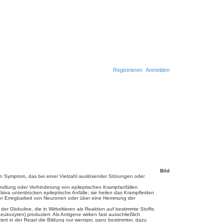
Registrieren
Anmelden
Bild
 ein Symptom, das bei einer Vielzahl auslösender Störungen oder
ehandlung oder Verhinderung von epileptischen Krampfanfällen
lsiva unterdrücken epileptische Anfälle; sie heilen das Krampfleiden
er Erregbarkeit von Neuronen oder über eine Hemmung der
r Globuline, die in Wirbeltieren als Reaktion auf bestimmte Stoffe,
kozyten) produziert. Als Antigene wirken fast ausschließlich
ert in der Regel die Bildung nur weniger, ganz bestimmter, dazu