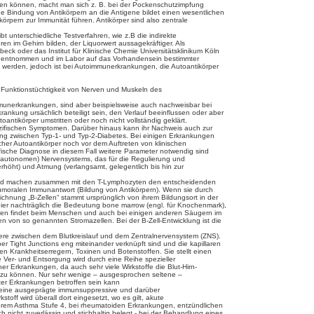
rden können, macht man sich z. B. bei der Pockenschutzimpfung
 Bindung von Antikörpern an die Antigene bildet einen wesentlichen
rpern zur Immunität führen. Antikörper sind also zentrale
 unterschiedliche Testverfahren, wie z.B die indirekte
n im Gehirn bilden, der Liquorwert aussagekräftiger. Als
eck oder das Institut für Klinische Chemie Universitätsklinikum Köln
iquor entnommen und im Labor auf das Vorhandensein bestimmter
et werden, jedoch ist bei Autoimmunerkrankungen, die Autoantikörper
Funktionstüchtigkeit von Nerven und Muskeln des
immunerkrankungen, sind aber beispielsweise auch nachweisbar bei
ankung ursächlich beteiligt sein, den Verlauf beeinflussen oder aber
antikörper umstritten oder noch nicht vollständig geklärt.
ezifischen Symptomen. Darüber hinaus kann ihr Nachweis auch zur
ung zwischen Typ-1- und Typ-2-Diabetes. Bei einigen Erkrankungen
scher Autoantikörper noch vor dem Auftreten von klinischen
fische Diagnose in diesem Fall weitere Parameter notwendig sind
n (autonomen) Nervensystems, das für die Regulierung und
erhöht) und Atmung (verlangsamt, gelegentlich bis hin zur
en und machen zusammen mit den T-Lymphozyten den entscheidenden
 humoralen Immunantwort (Bildung von Antikörpern). Wenn sie durch
ichnung „B-Zellen“ stammt ursprünglich von ihrem Bildungsort in der
ier nachträglich die Bedeutung bone marrow (engl. für Knochenmark),
-Zellen findet beim Menschen und auch bei einigen anderen Säugern im
n von so genannten Stromazellen. Bei der B-Zell-Entwicklung ist die
riere zwischen dem Blutkreislauf und dem Zentralnervensystem (ZNS).
r Tight Junctions eng miteinander verknüpft sind und die kapillaren
den Krankheitserregern, Toxinen und Botenstoffen. Sie stellt einen
 Ver- und Entsorgung wird durch eine Reihe spezieller
r Erkrankungen, da auch sehr viele Wirkstoffe die Blut-Hirn-
n zu können. Nur sehr wenige – ausgesprochen seltene –
ter Erkrankungen betroffen sein kann
itzt eine ausgeprägte immunsuppressive und darüber
off wird überall dort eingesetzt, wo es gilt, akute
erem Asthma Stufe 4, bei rheumatoiden Erkrankungen, entzündlichen
icht zuverlässig und stichhaltig belegt - bei der Behandlung eines