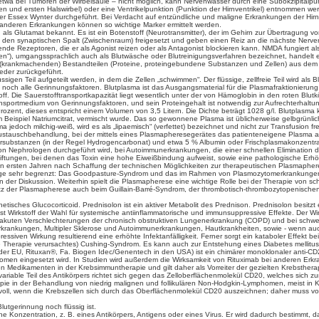
wa bei Tumoren der Wirbelsäule – nicht möglich, kann Nervenwasser durch eine Subokzipitalpunk
en und ersten Halswirbel) oder eine Ventrikelpunktion (Punktion der Hirnventrikel) entnommen 
er Essex Wynter durchgeführt. Bei Verdacht auf entzündliche und maligne Erkrankungen der Hirnh
 anderen Erkrankungen können so wichtige Marker ermittelt werden.
h als Glutamat bekannt. Es ist ein Botenstoff (Neurotransmitter), der im Gehirn zur Übertragu
n den synaptischen Spalt (Zwischenraum) freigesetzt und geben einen Reiz an die nächste Nerven
nde Rezeptoren, die er als Agonist reizen oder als Antagonist blockieren kann. NMDA fungiert als
n“), umgangssprachlich auch als Blutwäsche oder Blutreinigungsverfahren bezeichnet, handelt e
(krankmachenden) Bestandteilen (Proteine, proteingebundene Substanzen und Zellen) aus dem B
eder zurückgeführt.
üssigen Teil aufgeteilt werden, in dem die Zellen „schwimmen“. Der flüssige, zellfreie Teil wird a
noch alle Gerinnungsfaktoren. Blutplasma ist das Ausgangsmaterial für die Plasmafraktionierung
ff. Die Sauerstofftransportkapazität liegt wesentlich unter der von Hämoglobin in den roten Blu
nsportmedium von Gerinnungsfaktoren, und sein Proteingehalt ist notwendig zur Aufrechterhaltun
ozent, dieses entspricht einem Volumen von 3,5 Litern. Die Dichte beträgt 1028 g/l. Blutplasma
eispiel Natriumcitrat, vermischt wurde. Das so gewonnene Plasma ist üblicherweise gelbgrünlich
edoch milchig-weiß, wird es als „lipaemisch“ (verfettet) bezeichnet und nicht zur Transfusion f
stauschbehandlung, bei der mittels eines Plasmapheresegerätes das patienteneigene Plasma abzen
uffersubstanzen (in der Regel Hydrogencarbonat) und etwa 5 % Albumin oder Frischplasmakonzentra
von Nephrologen durchgeführt wird, bei Autoimmunerkrankungen, die einer schnellen Eliminatio
rgiftungen, bei denen das Toxin eine hohe Eiweißbindung aufweist, sowie eine pathologische Erh
ersten Jahren nach Schaffung der technischen Möglichkeiten zur therapeutischen Plasmapherese 
age sehr begrenzt: Das Goodpasture-Syndrom und das im Rahmen von Plasmozytomerkrankungen
 in der Diskussion. Weiterhin spielt die Plasmapherese eine wichtige Rolle bei der Therapie von sc
insatz der Plasmapherese auch beim Guillain-Barré-Syndrom, der thrombotisch-thrombozytopenisch
nthetisches Glucocorticoid. Prednisolon ist ein aktiver Metabolit des Prednison. Prednisolon bes
Wirkstoff der Wahl für systemische antiinflammatorische und immunsuppressive Effekte. Der Wirkst
 akuten Verschlechterungen der chronisch obstruktiven Lungenerkrankung (COPD) und bei schw
ankungen, Multipler Sklerose und Autoimmunerkrankungen, Hautkrankheiten, sowie - wenn auch n
ssiven Wirkung resultierend eine erhöhte Infektanfälligkeit. Ferner sorgt ein kataboler Effek
he Therapie verursachtes) Cushing-Syndrom. Es kann auch zur Entstehung eines Diabetes mellit
 EU, Rituxan®, Fa. Biogen Idec/Genentech in den USA) ist ein chimärer monoklonaler anti-CD20 
en eingesetzt wird. In Studien wird außerdem die Wirksamkeit von Rituximab bei anderen Erk
on Medikamenten in der Krebsimmuntherapie und gilt daher als Vorreiter der gezielten Krebsthera
variable Teil des Antikörpers richtet sich gegen das Zelloberflächenmolekül CD20, welches sich
apie in der Behandlung von niedrig malignen und follikulären Non-Hodgkin-Lymphomen, meist in K
nnvoll, wenn die Krebszellen sich durch das Oberflächenmolekül CD20 auszeichnen; daher muss
lutgerinnung noch flüssig ist.
 eine Konzentration, z. B. eines Antikörpers, Antigens oder eines Virus. Er wird dadurch bestimmt