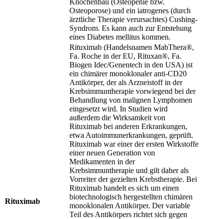
Knochenbau (Osteopenie bzw.
Osteoporose) und ein iatrogenes (durch
ärztliche Therapie verursachtes) Cushing-
Syndrom. Es kann auch zur Entstehung
eines Diabetes mellitus kommen.
Rituximab (Handelsnamen MabThera®,
Fa. Roche in der EU, Rituxan®, Fa.
Biogen Idec/Genentech in den USA) ist
ein chimärer monoklonaler anti-CD20
Antikörper, der als Arzneistoff in der
Krebsimmuntherapie vorwiegend bei der
Behandlung von malignen Lymphomen
eingesetzt wird. In Studien wird
außerdem die Wirksamkeit von
Rituximab bei anderen Erkrankungen,
etwa Autoimmunerkrankungen, geprüft.
Rituximab war einer der ersten Wirkstoffe
einer neuen Generation von
Medikamenten in der
Krebsimmuntherapie und gilt daher als
Vorreiter der gezielten Krebstherapie. Bei
Rituximab handelt es sich um einen
biotechnologisch hergestellten chimären
Rituximab
monoklonalen Antikörper. Der variable
Teil des Antikörpers richtet sich gegen