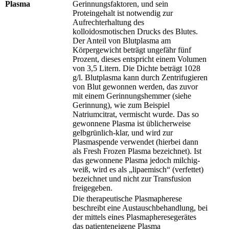
Plasma
Gerinnungsfaktoren, und sein
Proteingehalt ist notwendig zur
Aufrechterhaltung des
kolloidosmotischen Drucks des Blutes.
Der Anteil von Blutplasma am
Körpergewicht beträgt ungefähr fünf
Prozent, dieses entspricht einem Volumen
von 3,5 Litern. Die Dichte beträgt 1028
g/l. Blutplasma kann durch Zentrifugieren
von Blut gewonnen werden, das zuvor
mit einem Gerinnungshemmer (siehe
Gerinnung), wie zum Beispiel
Natriumcitrat, vermischt wurde. Das so
gewonnene Plasma ist üblicherweise
gelbgrünlich-klar, und wird zur
Plasmaspende verwendet (hierbei dann
als Fresh Frozen Plasma bezeichnet). Ist
das gewonnene Plasma jedoch milchig-
weiß, wird es als „lipaemisch“ (verfettet)
bezeichnet und nicht zur Transfusion
freigegeben.
Die therapeutische Plasmapherese
beschreibt eine Austauschbehandlung, bei
der mittels eines Plasmapheresegerätes
das patienteneigene Plasma