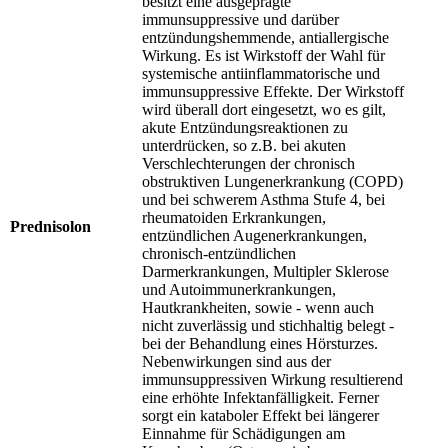
besitzt eine ausgeprägte
immunsuppressive und darüber
entzündungshemmende, antiallergische
Wirkung. Es ist Wirkstoff der Wahl für
systemische antiinflammatorische und
immunsuppressive Effekte. Der Wirkstoff
wird überall dort eingesetzt, wo es gilt,
akute Entzündungsreaktionen zu
unterdrücken, so z.B. bei akuten
Verschlechterungen der chronisch
obstruktiven Lungenerkrankung (COPD)
und bei schwerem Asthma Stufe 4, bei
rheumatoiden Erkrankungen,
Prednisolon
entzündlichen Augenerkrankungen,
chronisch-entzündlichen
Darmerkrankungen, Multipler Sklerose
und Autoimmunerkrankungen,
Hautkrankheiten, sowie - wenn auch
nicht zuverlässig und stichhaltig belegt -
bei der Behandlung eines Hörsturzes.
Nebenwirkungen sind aus der
immunsuppressiven Wirkung resultierend
eine erhöhte Infektanfälligkeit. Ferner
sorgt ein kataboler Effekt bei längerer
Einnahme für Schädigungen am