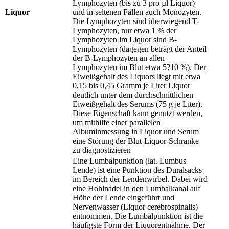
Lymphozyten (bis zu 3 pro µl Liquor)
Liquor
und in seltenen Fällen auch Monozyten.
Die Lymphozyten sind überwiegend T-
Lymphozyten, nur etwa 1 % der
Lymphozyten im Liquor sind B-
Lymphozyten (dagegen beträgt der Anteil
der B-Lymphozyten an allen
Lymphozyten im Blut etwa 5?10 %). Der
Eiweißgehalt des Liquors liegt mit etwa
0,15 bis 0,45 Gramm je Liter Liquor
deutlich unter dem durchschnittlichen
Eiweißgehalt des Serums (75 g je Liter).
Diese Eigenschaft kann genutzt werden,
um mithilfe einer parallelen
Albuminmessung in Liquor und Serum
eine Störung der Blut-Liquor-Schranke
zu diagnostizieren
Eine Lumbalpunktion (lat. Lumbus –
Lende) ist eine Punktion des Duralsacks
im Bereich der Lendenwirbel. Dabei wird
eine Hohlnadel in den Lumbalkanal auf
Höhe der Lende eingeführt und
Nervenwasser (Liquor cerebrospinalis)
entnommen. Die Lumbalpunktion ist die
häufigste Form der Liquorentnahme. Der