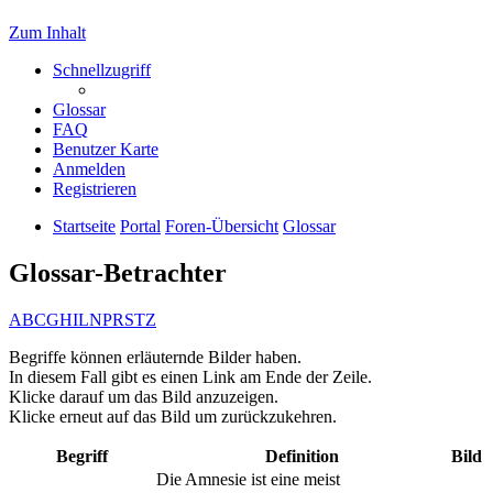
Zum Inhalt
Schnellzugriff
Glossar
FAQ
Benutzer Karte
Anmelden
Registrieren
Startseite
Portal
Foren-Übersicht
Glossar
Glossar-Betrachter
A
B
C
G
H
I
L
N
P
R
S
T
Z
Begriffe können erläuternde Bilder haben.
In diesem Fall gibt es einen Link am Ende der Zeile.
Klicke darauf um das Bild anzuzeigen.
Klicke erneut auf das Bild um zurückzukehren.
Begriff
Definition
Bild
Die Amnesie ist eine meist