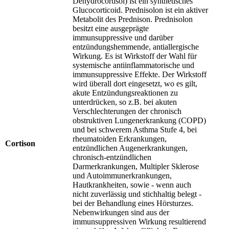
Dehydrocortisol) ist ein synthetisches
Glucocorticoid. Prednisolon ist ein aktiver
Metabolit des Prednison. Prednisolon
besitzt eine ausgeprägte
immunsuppressive und darüber
entzündungshemmende, antiallergische
Wirkung. Es ist Wirkstoff der Wahl für
systemische antiinflammatorische und
immunsuppressive Effekte. Der Wirkstoff
wird überall dort eingesetzt, wo es gilt,
akute Entzündungsreaktionen zu
unterdrücken, so z.B. bei akuten
Verschlechterungen der chronisch
obstruktiven Lungenerkrankung (COPD)
und bei schwerem Asthma Stufe 4, bei
rheumatoiden Erkrankungen,
Cortison
entzündlichen Augenerkrankungen,
chronisch-entzündlichen
Darmerkrankungen, Multipler Sklerose
und Autoimmunerkrankungen,
Hautkrankheiten, sowie - wenn auch
nicht zuverlässig und stichhaltig belegt -
bei der Behandlung eines Hörsturzes.
Nebenwirkungen sind aus der
immunsuppressiven Wirkung resultierend