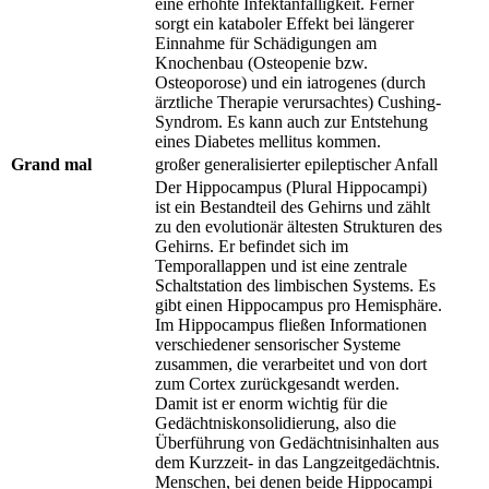
eine erhöhte Infektanfälligkeit. Ferner
sorgt ein kataboler Effekt bei längerer
Einnahme für Schädigungen am
Knochenbau (Osteopenie bzw.
Osteoporose) und ein iatrogenes (durch
ärztliche Therapie verursachtes) Cushing-
Syndrom. Es kann auch zur Entstehung
eines Diabetes mellitus kommen.
Grand mal
großer generalisierter epileptischer Anfall
Der Hippocampus (Plural Hippocampi)
ist ein Bestandteil des Gehirns und zählt
zu den evolutionär ältesten Strukturen des
Gehirns. Er befindet sich im
Temporallappen und ist eine zentrale
Schaltstation des limbischen Systems. Es
gibt einen Hippocampus pro Hemisphäre.
Im Hippocampus fließen Informationen
verschiedener sensorischer Systeme
zusammen, die verarbeitet und von dort
zum Cortex zurückgesandt werden.
Damit ist er enorm wichtig für die
Gedächtniskonsolidierung, also die
Überführung von Gedächtnisinhalten aus
dem Kurzzeit- in das Langzeitgedächtnis.
Menschen, bei denen beide Hippocampi