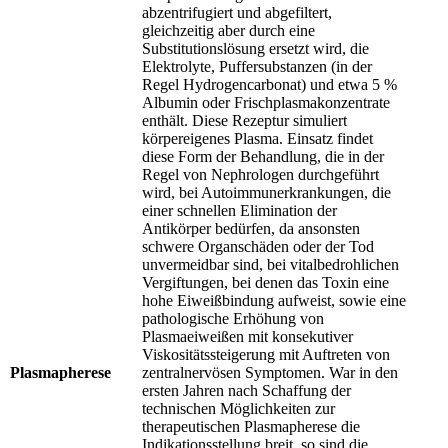
abzentrifugiert und abgefiltert,
gleichzeitig aber durch eine
Substitutionslösung ersetzt wird, die
Elektrolyte, Puffersubstanzen (in der
Regel Hydrogencarbonat) und etwa 5 %
Albumin oder Frischplasmakonzentrate
enthält. Diese Rezeptur simuliert
körpereigenes Plasma. Einsatz findet
diese Form der Behandlung, die in der
Regel von Nephrologen durchgeführt
wird, bei Autoimmunerkrankungen, die
einer schnellen Elimination der
Antikörper bedürfen, da ansonsten
schwere Organschäden oder der Tod
unvermeidbar sind, bei vitalbedrohlichen
Vergiftungen, bei denen das Toxin eine
hohe Eiweißbindung aufweist, sowie eine
pathologische Erhöhung von
Plasmaeiweißen mit konsekutiver
Viskositätssteigerung mit Auftreten von
Plasmapherese
zentralnervösen Symptomen. War in den
ersten Jahren nach Schaffung der
technischen Möglichkeiten zur
therapeutischen Plasmapherese die
Indikationsstellung breit, so sind die