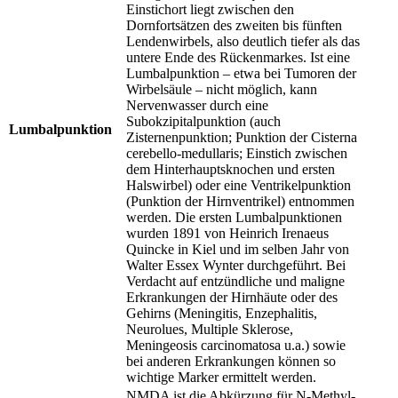
Einstichort liegt zwischen den
Dornfortsätzen des zweiten bis fünften
Lendenwirbels, also deutlich tiefer als das
untere Ende des Rückenmarkes. Ist eine
Lumbalpunktion – etwa bei Tumoren der
Wirbelsäule – nicht möglich, kann
Nervenwasser durch eine
Subokzipitalpunktion (auch
Lumbalpunktion
Zisternenpunktion; Punktion der Cisterna
cerebello-medullaris; Einstich zwischen
dem Hinterhauptsknochen und ersten
Halswirbel) oder eine Ventrikelpunktion
(Punktion der Hirnventrikel) entnommen
werden. Die ersten Lumbalpunktionen
wurden 1891 von Heinrich Irenaeus
Quincke in Kiel und im selben Jahr von
Walter Essex Wynter durchgeführt. Bei
Verdacht auf entzündliche und maligne
Erkrankungen der Hirnhäute oder des
Gehirns (Meningitis, Enzephalitis,
Neurolues, Multiple Sklerose,
Meningeosis carcinomatosa u.a.) sowie
bei anderen Erkrankungen können so
wichtige Marker ermittelt werden.
NMDA ist die Abkürzung für N-Methyl-