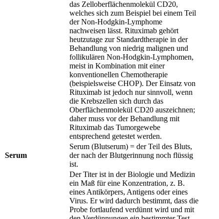
das Zelloberflächenmolekül CD20,
welches sich zum Beispiel bei einem Teil
der Non-Hodgkin-Lymphome
nachweisen lässt. Rituximab gehört
heutzutage zur Standardtherapie in der
Behandlung von niedrig malignen und
follikulären Non-Hodgkin-Lymphomen,
meist in Kombination mit einer
konventionellen Chemotherapie
(beispielsweise CHOP). Der Einsatz von
Rituximab ist jedoch nur sinnvoll, wenn
die Krebszellen sich durch das
Oberflächenmolekül CD20 auszeichnen;
daher muss vor der Behandlung mit
Rituximab das Tumorgewebe
entsprechend getestet werden.
Serum (Blutserum) = der Teil des Bluts,
Serum
der nach der Blutgerinnung noch flüssig
ist.
Der Titer ist in der Biologie und Medizin
ein Maß für eine Konzentration, z. B.
eines Antikörpers, Antigens oder eines
Virus. Er wird dadurch bestimmt, dass die
Probe fortlaufend verdünnt wird und mit
den Verdünnungen ein bestimmter Test