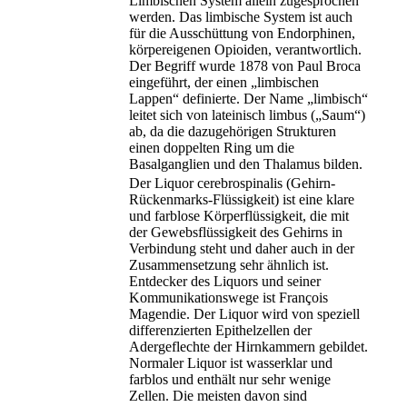
Limbischen System allein zugesprochen
werden. Das limbische System ist auch
für die Ausschüttung von Endorphinen,
körpereigenen Opioiden, verantwortlich.
Der Begriff wurde 1878 von Paul Broca
eingeführt, der einen „limbischen
Lappen“ definierte. Der Name „limbisch“
leitet sich von lateinisch limbus („Saum“)
ab, da die dazugehörigen Strukturen
einen doppelten Ring um die
Basalganglien und den Thalamus bilden.
Der Liquor cerebrospinalis (Gehirn-
Rückenmarks-Flüssigkeit) ist eine klare
und farblose Körperflüssigkeit, die mit
der Gewebsflüssigkeit des Gehirns in
Verbindung steht und daher auch in der
Zusammensetzung sehr ähnlich ist.
Entdecker des Liquors und seiner
Kommunikationswege ist François
Magendie. Der Liquor wird von speziell
differenzierten Epithelzellen der
Adergeflechte der Hirnkammern gebildet.
Normaler Liquor ist wasserklar und
farblos und enthält nur sehr wenige
Zellen. Die meisten davon sind