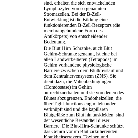
sind, erhalten die sich entwickelnden
Lymphozyten von so genannten
Stromazellen. Bei der B-Zell-
Entwicklung ist die Bildung eines
funktionierenden B-Zell-Rezeptors (die
membrangebundene Form des
Antikörpers) von entscheidender
Bedeutung.
Die Blut-Hirn-Schranke, auch Blut-
Gehirn-Schranke genannt, ist eine bei
allen Landwirbeltieren (Tetrapoda) im
Gehirn vorhandene physiologische
Barriere zwischen dem Blutkreislauf und
dem Zentralnervensystem (ZNS). Sie
dient dazu, die Milieubedingungen
(Homöostase) im Gehirn
aufrechtzuerhalten und sie von denen des
Blutes abzugrenzen. Endothelzellen, die
über Tight Junctions eng miteinander
verknüpft sind und die kapillaren
Blutgefäße zum Blut hin auskleiden, sind
der wesentliche Bestandteil dieser
Barriere. Die Blut-Hirn-Schranke schützt
das Gehirn vor im Blut zirkulierenden
Krankheitserregern, Toxinen und