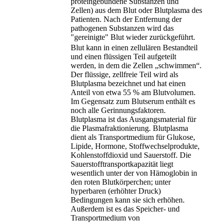
proteingebundene Substanzen und
Zellen) aus dem Blut oder Blutplasma des
Patienten. Nach der Entfernung der
pathogenen Substanzen wird das
"gereinigte" Blut wieder zurückgeführt.
Blut kann in einen zellulären Bestandteil
und einen flüssigen Teil aufgeteilt
werden, in dem die Zellen „schwimmen“.
Der flüssige, zellfreie Teil wird als
Blutplasma bezeichnet und hat einen
Anteil von etwa 55 % am Blutvolumen.
Im Gegensatz zum Blutserum enthält es
noch alle Gerinnungsfaktoren.
Blutplasma ist das Ausgangsmaterial für
die Plasmafraktionierung. Blutplasma
dient als Transportmedium für Glukose,
Lipide, Hormone, Stoffwechselprodukte,
Kohlenstoffdioxid und Sauerstoff. Die
Sauerstofftransportkapazität liegt
wesentlich unter der von Hämoglobin in
den roten Blutkörperchen; unter
hyperbaren (erhöhter Druck)
Bedingungen kann sie sich erhöhen.
Außerdem ist es das Speicher- und
Transportmedium von