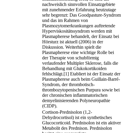
nachweislich sinnvollen Einsatzgebiete
mit zunehmender Erfahrung heutzutage
sehr begrenzt: Das Goodpasture-Syndrom
und das im Rahmen von
Plasmozytomerkrankungen auftretende
Hyperviskositätssyndrom werden mit
Plasmapherese behandelt, der Einsatz bei
Hörsturz ist aktuell (2006) in der
Diskussion. Weiterhin spielt die
Plasmapherese eine wichtige Rolle bei
der Therapie von schubförmig
verlaufender Multipler Sklerose, falls die
Behandlung mit Glukokortikoiden
fehlschlägt.[1] Etabliert ist der Einsatz der
Plasmapherese auch beim Guillain-Barré-
Syndrom, der thrombotisch-
thrombozytopenischen Purpura sowie bei
der chronischen inflammatorischen
demyelinisierenden Polyneuropathie
(CIDP).
Cortison-Prednisolon (1,2-
Dehydrocortisol) ist ein synthetisches
Glucocorticoid. Prednisolon ist ein aktiver
Metabolit des Prednison. Prednisolon