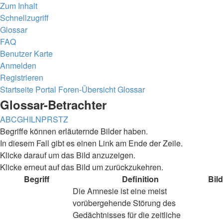
Zum Inhalt
Schnellzugriff
Glossar
FAQ
Benutzer Karte
Anmelden
Registrieren
Startseite
Portal
Foren-Übersicht
Glossar
Glossar-Betrachter
A
B
C
G
H
I
L
N
P
R
S
T
Z
Begriffe können erläuternde Bilder haben.
In diesem Fall gibt es einen Link am Ende der Zeile.
Klicke darauf um das Bild anzuzeigen.
Klicke erneut auf das Bild um zurückzukehren.
Begriff
Definition
Bild
Die Amnesie ist eine meist
vorübergehende Störung des
Gedächtnisses für die zeitliche