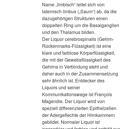
Name „limbisch“ leitet sich von
lateinisch limbus („Saum“) ab, da die
dazugehörigen Strukturen einen
doppelten Ring um die Basalganglien
und den Thalamus bilden.
Der Liquor cerebrospinalis (Gehirn-
Rückenmarks-Flüssigkeit) ist eine
klare und farblose Körperflüssigkeit,
die mit der Gewebsflüssigkeit des
Gehirns in Verbindung steht und
daher auch in der Zusammensetzung
sehr ähnlich ist. Entdecker des
Liquors und seiner
Kommunikationswege ist François
Magendie. Der Liquor wird von
speziell differenzierten Epithelzellen
der Adergeflechte der Hirnkammern
gebildet. Normaler Liquor ist
wasserklar und farblos und enthält nur