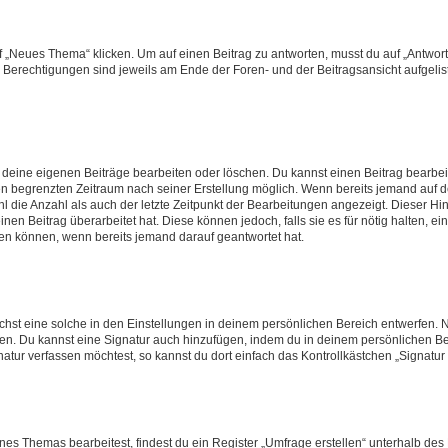
„Neues Thema“ klicken. Um auf einen Beitrag zu antworten, musst du auf „Antworte
e Berechtigungen sind jeweils am Ende der Foren- und der Beitragsansicht aufgeliste
r deine eigenen Beiträge bearbeiten oder löschen. Du kannst einen Beitrag bearbe
inen begrenzten Zeitraum nach seiner Erstellung möglich. Wenn bereits jemand auf de
 die Anzahl als auch der letzte Zeitpunkt der Bearbeitungen angezeigt. Dieser Hi
en Beitrag überarbeitet hat. Diese können jedoch, falls sie es für nötig halten, ei
hen können, wenn bereits jemand darauf geantwortet hat.
st eine solche in den Einstellungen in deinem persönlichen Bereich entwerfen. Na
eren. Du kannst eine Signatur auch hinzufügen, indem du in deinem persönlichen 
atur verfassen möchtest, so kannst du dort einfach das Kontrollkästchen „Signatu
s Themas bearbeitest, findest du ein Register „Umfrage erstellen“ unterhalb des F