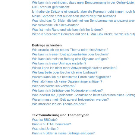
Wie kann ich verhindern, dass mein Benutzername in der Online-Liste 
Die Forenuhr geht falsch!
Ich habe die Zeitzone eingestellt, aber die Forenuhr geht immer noch f
Meine Sprache steht auf diesem Board nicht zur Auswahl!
Was sind das für Bilder, die bei meinem Benutzernamen angezeigt we
Wie verwende ich einen Avatar?
Was ist mein Rang und wie kann ich ihn ändern?
Wenn ich bei einem Benutzer auf den E-Mail-Link klicke, werde ich au
Beiträge schreiben
Wie erstelle ich ein neues Thema oder eine Antwort?
Wie kann ich einen Beitrag bearbeiten oder löschen?
Wie kann ich meinem Beitrag eine Signatur anfügen?
Wie kann ich eine Umfrage erstellen?
Wieso kann ich nicht mehr Antwortmöglichkeiten erstellen?
Wie bearbeite oder lösche ich eine Umfrage?
Warum kann ich auf bestimmte Foren nicht zugreifen?
Weshalb kann ich keine Dateianhänge anfügen?
Weshalb wurde ich verwarnt?
Wie kann ich Beiträge den Moderatoren melden?
Was bewirkt die „Speichern“-Schaltfläche beim Schreiben eines Beitra
Warum muss mein Beitrag erst freigegeben werden?
Wie markiere ich ein Thema als neu?
Textformatierung und Thementypen
Was ist BBCode?
Kann ich HTML benutzen?
Was sind Smilies?
Kann ich Bilder in meine Beiträge einfügen?