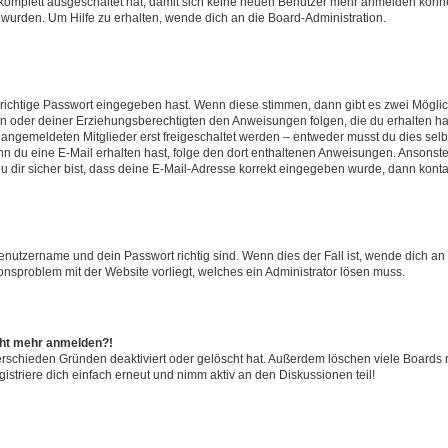
g komplett ausgeschaltet hat, damit sich keine neuen Benutzer mehr anmelden könn
 wurden. Um Hilfe zu erhalten, wende dich an die Board-Administration.
 richtige Passwort eingegeben hast. Wenn diese stimmen, dann gibt es zwei Mögl
tern oder deiner Erziehungsberechtigten den Anweisungen folgen, die du erhalten ha
u angemeldeten Mitglieder erst freigeschaltet werden – entweder musst du dies selbs
. Wenn du eine E-Mail erhalten hast, folge den dort enthaltenen Anweisungen. Ansons
 dir sicher bist, dass deine E-Mail-Adresse korrekt eingegeben wurde, dann kontak
Benutzername und dein Passwort richtig sind. Wenn dies der Fall ist, wende dich a
ionsproblem mit der Website vorliegt, welches ein Administrator lösen muss.
icht mehr anmelden?!
erschieden Gründen deaktiviert oder gelöscht hat. Außerdem löschen viele Boards r
triere dich einfach erneut und nimm aktiv an den Diskussionen teil!