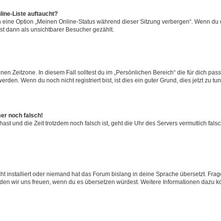
ine-Liste auftaucht?
n eine Option „Meinen Online-Status während dieser Sitzung verbergen“. Wenn du d
st dann als unsichtbarer Besucher gezählt.
en Zeitzone. In diesem Fall solltest du im „Persönlichen Bereich“ die für dich passe
den. Wenn du noch nicht registriert bist, ist dies ein guter Grund, dies jetzt zu tun
mer noch falsch!
t hast und die Zeit trotzdem noch falsch ist, geht die Uhr des Servers vermutlich fal
t installiert oder niemand hat das Forum bislang in deine Sprache übersetzt. Frag
, würden wir uns freuen, wenn du es übersetzen würdest. Weitere Informationen dazu