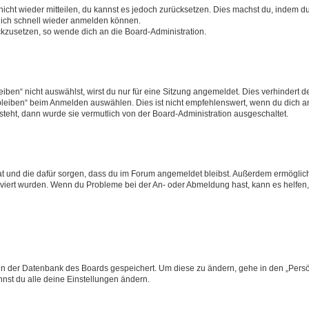
 nicht wieder mitteilen, du kannst es jedoch zurücksetzen. Dies machst du, indem 
 dich schnell wieder anmelden können.
ückzusetzen, so wende dich an die Board-Administration.
en“ nicht auswählst, wirst du nur für eine Sitzung angemeldet. Dies verhindert 
leiben“ beim Anmelden auswählen. Dies ist nicht empfehlenswert, wenn du dich an
 steht, dann wurde sie vermutlich von der Board-Administration ausgeschaltet.
 hat und die dafür sorgen, dass du im Forum angemeldet bleibst. Außerdem ermögli
tiviert wurden. Wenn du Probleme bei der An- oder Abmeldung hast, kann es helfen
n in der Datenbank des Boards gespeichert. Um diese zu ändern, gehe in den „Persö
nst du alle deine Einstellungen ändern.