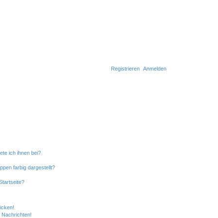
Registrieren
Anmelden
ete ich ihnen bei?
en farbig dargestellt?
tartseite?
icken!
 Nachrichten!