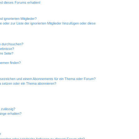
ed dieses Forums erhalten!
d ignorierten Mitglieder?
e oder zur Liste der ignorierten Mitglieder hinzufügen oder diese
en durchsuchen?
gebnisse?
re Seite?
hemen finden?
esezeichen und einem Abonnements für ein Thema oder Forum?
a setzen oder ein Thema abonnieren?
 zulässig?
hänge erhalten?
?
hwerden oder juristische Anfragen zu diesem Forum gibt?