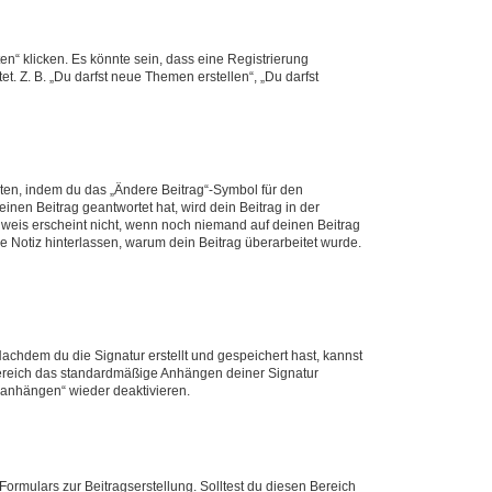
n“ klicken. Es könnte sein, dass eine Registrierung
t. Z. B. „Du darfst neue Themen erstellen“, „Du darfst
iten, indem du das „Ändere Beitrag“-Symbol für den
inen Beitrag geantwortet hat, wird dein Beitrag in der
nweis erscheint nicht, wenn noch niemand auf deinen Beitrag
ne Notiz hinterlassen, warum dein Beitrag überarbeitet wurde.
chdem du die Signatur erstellt und gespeichert hast, kannst
Bereich das standardmäßige Anhängen deiner Signatur
r anhängen“ wieder deaktivieren.
ormulars zur Beitragserstellung. Solltest du diesen Bereich