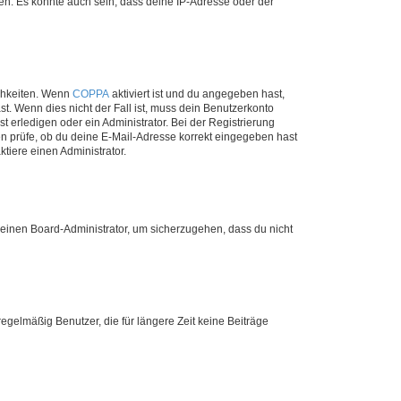
en. Es könnte auch sein, dass deine IP-Adresse oder der
ichkeiten. Wenn
COPPA
aktiviert ist und du angegeben hast,
st. Wenn dies nicht der Fall ist, muss dein Benutzerkonto
t erledigen oder ein Administrator. Bei der Registrierung
ten prüfe, ob du deine E-Mail-Adresse korrekt eingegeben hast
tiere einen Administrator.
n einen Board-Administrator, um sicherzugehen, dass du nicht
egelmäßig Benutzer, die für längere Zeit keine Beiträge