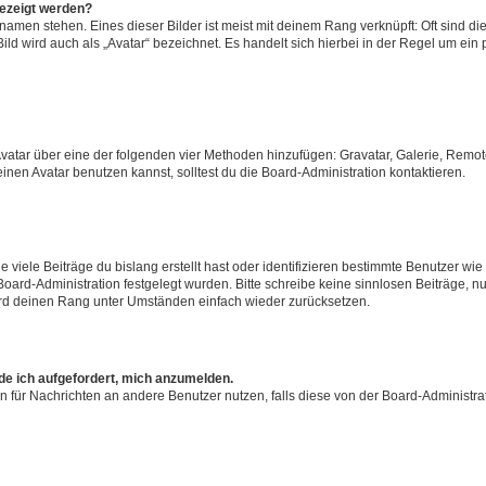
gezeigt werden?
amen stehen. Eines dieser Bilder ist meist mit deinem Rang verknüpft: Oft sind di
ld wird auch als „Avatar“ bezeichnet. Es handelt sich hierbei in der Regel um ein
 Avatar über eine der folgenden vier Methoden hinzufügen: Gravatar, Galerie, Rem
en Avatar benutzen kannst, solltest du die Board-Administration kontaktieren.
viele Beiträge du bislang erstellt hast oder identifizieren bestimmte Benutzer w
 Board-Administration festgelegt wurden. Bitte schreibe keine sinnlosen Beiträge
wird deinen Rang unter Umständen einfach wieder zurücksetzen.
rde ich aufgefordert, mich anzumelden.
ion für Nachrichten an andere Benutzer nutzen, falls diese von der Board-Administ