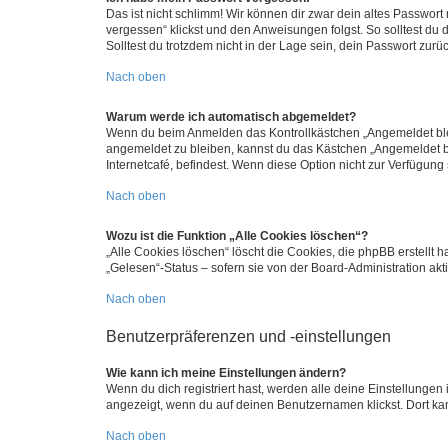
Das ist nicht schlimm! Wir können dir zwar dein altes Passwort
vergessen“ klickst und den Anweisungen folgst. So solltest du
Solltest du trotzdem nicht in der Lage sein, dein Passwort zur
Nach oben
Warum werde ich automatisch abgemeldet?
Wenn du beim Anmelden das Kontrollkästchen „Angemeldet bleib
angemeldet zu bleiben, kannst du das Kästchen „Angemeldet b
Internetcafé, befindest. Wenn diese Option nicht zur Verfügung
Nach oben
Wozu ist die Funktion „Alle Cookies löschen“?
„Alle Cookies löschen“ löscht die Cookies, die phpBB erstellt
„Gelesen“-Status – sofern sie von der Board-Administration ak
Nach oben
Benutzerpräferenzen und -einstellungen
Wie kann ich meine Einstellungen ändern?
Wenn du dich registriert hast, werden alle deine Einstellunge
angezeigt, wenn du auf deinen Benutzernamen klickst. Dort kan
Nach oben