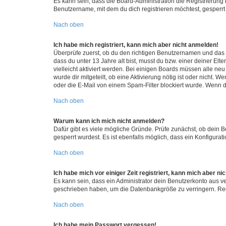
Es kann sein, dass die Board-Administration die Registrierun
Benutzername, mit dem du dich registrieren möchtest, gesperrt
Nach oben
Ich habe mich registriert, kann mich aber nicht anmelden!
Überprüfe zuerst, ob du den richtigen Benutzernamen und das
dass du unter 13 Jahre alt bist, musst du bzw. einer deiner El
vielleicht aktiviert werden. Bei einigen Boards müssen alle ne
wurde dir mitgeteilt, ob eine Aktivierung nötig ist oder nicht
oder die E-Mail von einem Spam-Filter blockiert wurde. Wenn du
Nach oben
Warum kann ich mich nicht anmelden?
Dafür gibt es viele mögliche Gründe. Prüfe zunächst, ob dein 
gesperrt wurdest. Es ist ebenfalls möglich, dass ein Konfigurat
Nach oben
Ich habe mich vor einiger Zeit registriert, kann mich aber n
Es kann sein, dass ein Administrator dein Benutzerkonto aus v
geschrieben haben, um die Datenbankgröße zu verringern. Regis
Nach oben
Ich habe mein Passwort vergessen!