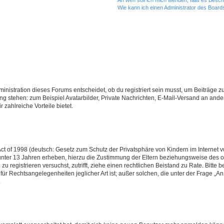
Wie kann ich einen Administrator des Board
istration dieses Forums entscheidet, ob du registriert sein musst, um Beiträge zu s
ung stehen: zum Beispiel Avatarbilder, Private Nachrichten, E-Mail-Versand an ander
 zahlreiche Vorteile bietet.
t of 1998 (deutsch: Gesetz zum Schutz der Privatsphäre von Kindern im Internet vo
unter 13 Jahren erheben, hierzu die Zustimmung der Eltern beziehungsweise des o
h zu registrieren versuchst, zutrifft, ziehe einen rechtlichen Beistand zu Rate. Bit
für Rechtsangelegenheiten jeglicher Art ist; außer solchen, die unter der Frage „
.