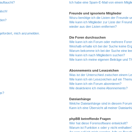
auftaucht?
Ich habe eine Spam-E-Mail von einem Mitgli
alsch!
Freunde und ignorierte Mitglieder
Wozu benötige ich die Listen der Freunde un
rden?
Wie kann ich Mitglieder zur Liste der Freund
wieder aus den Listen entfernen?
fgefordert, mich anzumelden.
Die Foren durchsuchen
Wie kann ich ein Forum oder mehrere For
Weshalb erhalte ich bei der Suche keine Er
Warum bekomme ich bei der Suche eine lee
Wie kann ich nach Mitgliedern suchen?
Wie kann ich meine eigenen Beiträge und T
Abonnements und Lesezeichen
Was ist der Unterschied zwischen einem L
Wie kann ich ein Lesezeichen auf ein Them
Wie kann ich ein Forum abonnieren?
Wie deaktiviere ich meine Abonnements?
gs?
Dateianhänge
Welche Dateianhänge sind in diesem Forum
Kann ich eine Übersicht all meiner Dateian
phpBB betreffende Fragen
Wer hat diese Forensoftware entwickelt?
Warum ist Funktion x oder y nicht enthalten
An wen soll ich mich wenden, falls es Besc