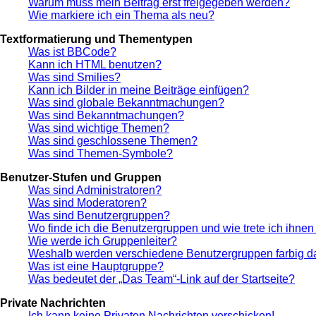
Warum muss mein Beitrag erst freigegeben werden?
Wie markiere ich ein Thema als neu?
Textformatierung und Thementypen
Was ist BBCode?
Kann ich HTML benutzen?
Was sind Smilies?
Kann ich Bilder in meine Beiträge einfügen?
Was sind globale Bekanntmachungen?
Was sind Bekanntmachungen?
Was sind wichtige Themen?
Was sind geschlossene Themen?
Was sind Themen-Symbole?
Benutzer-Stufen und Gruppen
Was sind Administratoren?
Was sind Moderatoren?
Was sind Benutzergruppen?
Wo finde ich die Benutzergruppen und wie trete ich ihnen
Wie werde ich Gruppenleiter?
Weshalb werden verschiedene Benutzergruppen farbig da
Was ist eine Hauptgruppe?
Was bedeutet der „Das Team“-Link auf der Startseite?
Private Nachrichten
Ich kann keine Privaten Nachrichten verschicken!