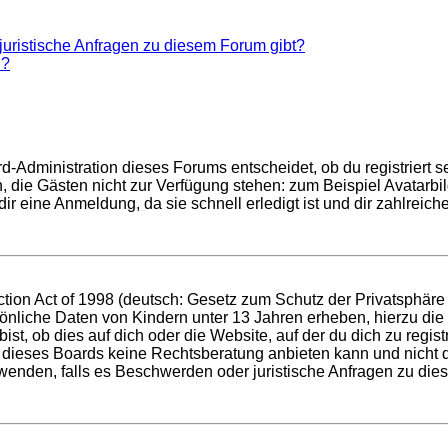
juristische Anfragen zu diesem Forum gibt?
n?
d-Administration dieses Forums entscheidet, ob du registriert se
nen, die Gästen nicht zur Verfügung stehen: zum Beispiel Avatarb
r eine Anmeldung, da sie schnell erledigt ist und dir zahlreiche 
ion Act of 1998 (deutsch: Gesetz zum Schutz der Privatsphäre v
sönliche Daten von Kindern unter 13 Jahren erheben, hierzu di
t, ob dies auf dich oder die Website, auf der du dich zu registri
 dieses Boards keine Rechtsberatung anbieten kann und nicht die
h wenden, falls es Beschwerden oder juristische Anfragen zu di