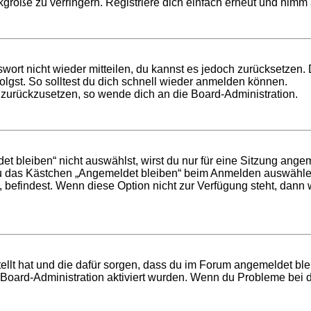
röße zu verringern. Registriere dich einfach erneut und nimm a
swort nicht wieder mitteilen, du kannst es jedoch zurücksetzen
lgst. So solltest du dich schnell wieder anmelden können.
t zurückzusetzen, so wende dich an die Board-Administration.
bleiben“ nicht auswählst, wirst du nur für eine Sitzung ange
du das Kästchen „Angemeldet bleiben“ beim Anmelden auswählen
, befindest. Wenn diese Option nicht zur Verfügung steht, dann
tellt hat und die dafür sorgen, dass du im Forum angemeldet b
r Board-Administration aktiviert wurden. Wenn du Probleme bei 