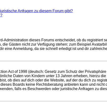
juristische Anfragen zu diesem Forum gibt?
n?
d-Administration dieses Forums entscheidet, ob du registriert se
nen, die Gästen nicht zur Verfügung stehen: zum Beispiel Avatarb
r eine Anmeldung, da sie schnell erledigt ist und dir zahlreiche 
ion Act of 1998 (deutsch: Gesetz zum Schutz der Privatsphäre v
sönliche Daten von Kindern unter 13 Jahren erheben, hierzu di
t, ob dies auf dich oder die Website, auf der du dich zu registri
 dieses Boards keine Rechtsberatung anbieten kann und nicht die
h wenden, falls es Beschwerden oder juristische Anfragen zu di