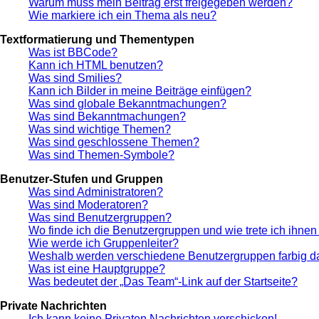
Warum muss mein Beitrag erst freigegeben werden?
Wie markiere ich ein Thema als neu?
Textformatierung und Thementypen
Was ist BBCode?
Kann ich HTML benutzen?
Was sind Smilies?
Kann ich Bilder in meine Beiträge einfügen?
Was sind globale Bekanntmachungen?
Was sind Bekanntmachungen?
Was sind wichtige Themen?
Was sind geschlossene Themen?
Was sind Themen-Symbole?
Benutzer-Stufen und Gruppen
Was sind Administratoren?
Was sind Moderatoren?
Was sind Benutzergruppen?
Wo finde ich die Benutzergruppen und wie trete ich ihnen
Wie werde ich Gruppenleiter?
Weshalb werden verschiedene Benutzergruppen farbig da
Was ist eine Hauptgruppe?
Was bedeutet der „Das Team“-Link auf der Startseite?
Private Nachrichten
Ich kann keine Privaten Nachrichten verschicken!