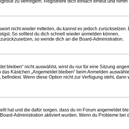
röße zu verringern. Registriere dich einfach erneut und nimm a
swort nicht wieder mitteilen, du kannst es jedoch zurücksetzen
lgst. So solltest du dich schnell wieder anmelden können.
t zurückzusetzen, so wende dich an die Board-Administration.
bleiben“ nicht auswählst, wirst du nur für eine Sitzung ange
du das Kästchen „Angemeldet bleiben“ beim Anmelden auswählen
, befindest. Wenn diese Option nicht zur Verfügung steht, dann
tellt hat und die dafür sorgen, dass du im Forum angemeldet b
r Board-Administration aktiviert wurden. Wenn du Probleme bei 