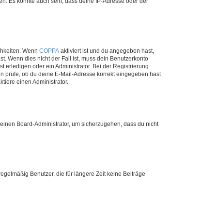
en. Es könnte auch sein, dass deine IP-Adresse oder der
ichkeiten. Wenn
COPPA
aktiviert ist und du angegeben hast,
st. Wenn dies nicht der Fall ist, muss dein Benutzerkonto
t erledigen oder ein Administrator. Bei der Registrierung
ten prüfe, ob du deine E-Mail-Adresse korrekt eingegeben hast
tiere einen Administrator.
n einen Board-Administrator, um sicherzugehen, dass du nicht
egelmäßig Benutzer, die für längere Zeit keine Beiträge