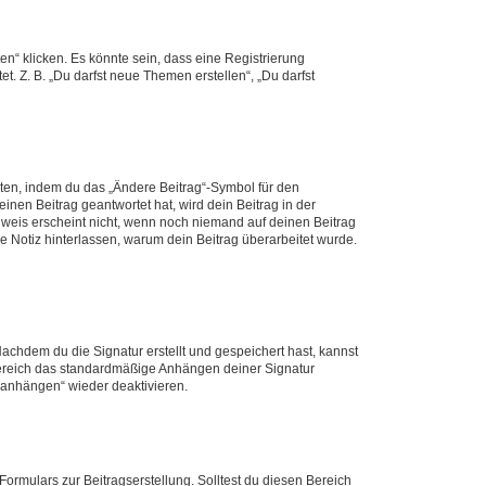
n“ klicken. Es könnte sein, dass eine Registrierung
t. Z. B. „Du darfst neue Themen erstellen“, „Du darfst
iten, indem du das „Ändere Beitrag“-Symbol für den
inen Beitrag geantwortet hat, wird dein Beitrag in der
nweis erscheint nicht, wenn noch niemand auf deinen Beitrag
ne Notiz hinterlassen, warum dein Beitrag überarbeitet wurde.
chdem du die Signatur erstellt und gespeichert hast, kannst
Bereich das standardmäßige Anhängen deiner Signatur
r anhängen“ wieder deaktivieren.
ormulars zur Beitragserstellung. Solltest du diesen Bereich