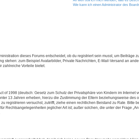
Wie kann ich einen Administrator des Board
istration dieses Forums entscheidet, ob du registriert sein musst, um Beiträge zu s
ung stehen: zum Beispiel Avatarbilder, Private Nachrichten, E-Mail-Versand an ander
 zahlreiche Vorteile bietet.
t of 1998 (deutsch: Gesetz zum Schutz der Privatsphäre von Kindern im Internet vo
unter 13 Jahren erheben, hierzu die Zustimmung der Eltern beziehungsweise des o
h zu registrieren versuchst, zutrifft, ziehe einen rechtlichen Beistand zu Rate. Bit
für Rechtsangelegenheiten jeglicher Art ist; außer solchen, die unter der Frage „
.