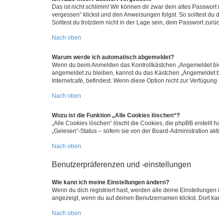
Das ist nicht schlimm! Wir können dir zwar dein altes Passwort
vergessen“ klickst und den Anweisungen folgst. So solltest du
Solltest du trotzdem nicht in der Lage sein, dein Passwort zur
Nach oben
Warum werde ich automatisch abgemeldet?
Wenn du beim Anmelden das Kontrollkästchen „Angemeldet bleib
angemeldet zu bleiben, kannst du das Kästchen „Angemeldet b
Internetcafé, befindest. Wenn diese Option nicht zur Verfügung
Nach oben
Wozu ist die Funktion „Alle Cookies löschen“?
„Alle Cookies löschen“ löscht die Cookies, die phpBB erstellt
„Gelesen“-Status – sofern sie von der Board-Administration ak
Nach oben
Benutzerpräferenzen und -einstellungen
Wie kann ich meine Einstellungen ändern?
Wenn du dich registriert hast, werden alle deine Einstellunge
angezeigt, wenn du auf deinen Benutzernamen klickst. Dort kan
Nach oben