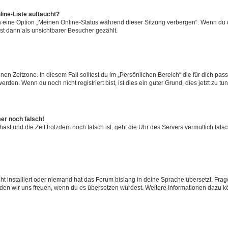
ine-Liste auftaucht?
n eine Option „Meinen Online-Status während dieser Sitzung verbergen“. Wenn du d
st dann als unsichtbarer Besucher gezählt.
en Zeitzone. In diesem Fall solltest du im „Persönlichen Bereich“ die für dich passe
den. Wenn du noch nicht registriert bist, ist dies ein guter Grund, dies jetzt zu tun
mer noch falsch!
t hast und die Zeit trotzdem noch falsch ist, geht die Uhr des Servers vermutlich fal
t installiert oder niemand hat das Forum bislang in deine Sprache übersetzt. Frag
, würden wir uns freuen, wenn du es übersetzen würdest. Weitere Informationen dazu