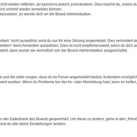
 nicht wieder mitteilen, du kannst es jedoch zurücksetzen. Dies machst du, indem 
 dich schnell wieder anmelden können.
ückzusetzen, so wende dich an die Board-Administration.
en“ nicht auswählst, wirst du nur für eine Sitzung angemeldet. Dies verhindert 
leiben“ beim Anmelden auswählen. Dies ist nicht empfehlenswert, wenn du dich an
 steht, dann wurde sie vermutlich von der Board-Administration ausgeschaltet.
 hat und die dafür sorgen, dass du im Forum angemeldet bleibst. Außerdem ermögli
tiviert wurden. Wenn du Probleme bei der An- oder Abmeldung hast, kann es helfen
n in der Datenbank des Boards gespeichert. Um diese zu ändern, gehe in den „Persö
nst du alle deine Einstellungen ändern.