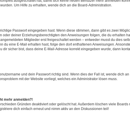
g komplett ausgeschaltet hat, damit sich keine neuen Benutzer mehr anmelden könn
 wurden. Um Hilfe zu erhalten, wende dich an die Board-Administration.
 richtige Passwort eingegeben hast. Wenn diese stimmen, dann gibt es zwei Mögl
tern oder deiner Erziehungsberechtigten den Anweisungen folgen, die du erhalten ha
u angemeldeten Mitglieder erst freigeschaltet werden – entweder musst du dies selbs
. Wenn du eine E-Mail erhalten hast, folge den dort enthaltenen Anweisungen. Ansons
 dir sicher bist, dass deine E-Mail-Adresse korrekt eingegeben wurde, dann kontak
Benutzername und dein Passwort richtig sind. Wenn dies der Fall ist, wende dich a
ionsproblem mit der Website vorliegt, welches ein Administrator lösen muss.
icht mehr anmelden?!
erschieden Gründen deaktiviert oder gelöscht hat. Außerdem löschen viele Boards r
triere dich einfach erneut und nimm aktiv an den Diskussionen teil!