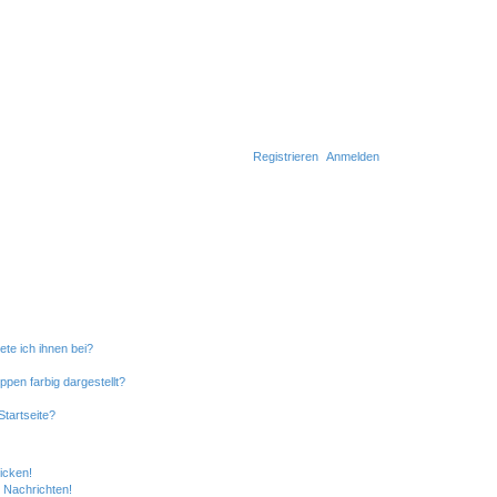
Registrieren
Anmelden
ete ich ihnen bei?
en farbig dargestellt?
tartseite?
icken!
 Nachrichten!