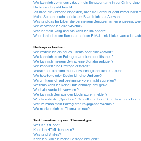
Wie kann ich verhindern, dass mein Benutzername in der Online-Liste 
Die Forenuhr geht falsch!
Ich habe die Zeitzone eingestellt, aber die Forenuhr geht immer noch f
Meine Sprache steht auf diesem Board nicht zur Auswahl!
Was sind das für Bilder, die bei meinem Benutzernamen angezeigt we
Wie verwende ich einen Avatar?
Was ist mein Rang und wie kann ich ihn ändern?
Wenn ich bei einem Benutzer auf den E-Mail-Link klicke, werde ich au
Beiträge schreiben
Wie erstelle ich ein neues Thema oder eine Antwort?
Wie kann ich einen Beitrag bearbeiten oder löschen?
Wie kann ich meinem Beitrag eine Signatur anfügen?
Wie kann ich eine Umfrage erstellen?
Wieso kann ich nicht mehr Antwortmöglichkeiten erstellen?
Wie bearbeite oder lösche ich eine Umfrage?
Warum kann ich auf bestimmte Foren nicht zugreifen?
Weshalb kann ich keine Dateianhänge anfügen?
Weshalb wurde ich verwarnt?
Wie kann ich Beiträge den Moderatoren melden?
Was bewirkt die „Speichern“-Schaltfläche beim Schreiben eines Beitra
Warum muss mein Beitrag erst freigegeben werden?
Wie markiere ich ein Thema als neu?
Textformatierung und Thementypen
Was ist BBCode?
Kann ich HTML benutzen?
Was sind Smilies?
Kann ich Bilder in meine Beiträge einfügen?