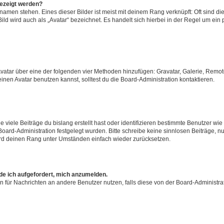
gezeigt werden?
amen stehen. Eines dieser Bilder ist meist mit deinem Rang verknüpft: Oft sind di
ld wird auch als „Avatar“ bezeichnet. Es handelt sich hierbei in der Regel um ein
 Avatar über eine der folgenden vier Methoden hinzufügen: Gravatar, Galerie, Rem
en Avatar benutzen kannst, solltest du die Board-Administration kontaktieren.
viele Beiträge du bislang erstellt hast oder identifizieren bestimmte Benutzer w
 Board-Administration festgelegt wurden. Bitte schreibe keine sinnlosen Beiträge
wird deinen Rang unter Umständen einfach wieder zurücksetzen.
rde ich aufgefordert, mich anzumelden.
ion für Nachrichten an andere Benutzer nutzen, falls diese von der Board-Administ