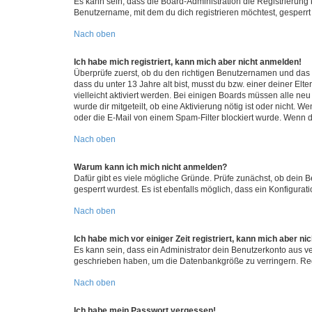
Es kann sein, dass die Board-Administration die Registrierun
Benutzername, mit dem du dich registrieren möchtest, gesperrt
Nach oben
Ich habe mich registriert, kann mich aber nicht anmelden!
Überprüfe zuerst, ob du den richtigen Benutzernamen und das
dass du unter 13 Jahre alt bist, musst du bzw. einer deiner El
vielleicht aktiviert werden. Bei einigen Boards müssen alle ne
wurde dir mitgeteilt, ob eine Aktivierung nötig ist oder nicht
oder die E-Mail von einem Spam-Filter blockiert wurde. Wenn du
Nach oben
Warum kann ich mich nicht anmelden?
Dafür gibt es viele mögliche Gründe. Prüfe zunächst, ob dein 
gesperrt wurdest. Es ist ebenfalls möglich, dass ein Konfigurat
Nach oben
Ich habe mich vor einiger Zeit registriert, kann mich aber n
Es kann sein, dass ein Administrator dein Benutzerkonto aus v
geschrieben haben, um die Datenbankgröße zu verringern. Regis
Nach oben
Ich habe mein Passwort vergessen!