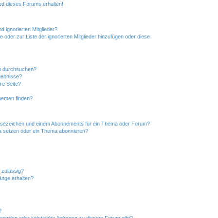
ed dieses Forums erhalten!
d ignorierten Mitglieder?
e oder zur Liste der ignorierten Mitglieder hinzufügen oder diese
en durchsuchen?
gebnisse?
re Seite?
hemen finden?
esezeichen und einem Abonnements für ein Thema oder Forum?
a setzen oder ein Thema abonnieren?
 zulässig?
hänge erhalten?
?
hwerden oder juristische Anfragen zu diesem Forum gibt?