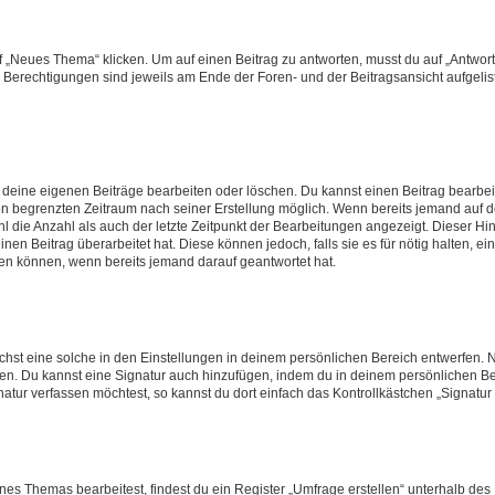
„Neues Thema“ klicken. Um auf einen Beitrag zu antworten, musst du auf „Antworte
e Berechtigungen sind jeweils am Ende der Foren- und der Beitragsansicht aufgeliste
r deine eigenen Beiträge bearbeiten oder löschen. Du kannst einen Beitrag bearbe
inen begrenzten Zeitraum nach seiner Erstellung möglich. Wenn bereits jemand auf de
 die Anzahl als auch der letzte Zeitpunkt der Bearbeitungen angezeigt. Dieser Hi
en Beitrag überarbeitet hat. Diese können jedoch, falls sie es für nötig halten, ei
hen können, wenn bereits jemand darauf geantwortet hat.
st eine solche in den Einstellungen in deinem persönlichen Bereich entwerfen. Na
eren. Du kannst eine Signatur auch hinzufügen, indem du in deinem persönlichen 
atur verfassen möchtest, so kannst du dort einfach das Kontrollkästchen „Signatu
s Themas bearbeitest, findest du ein Register „Umfrage erstellen“ unterhalb des F