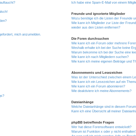
auftaucht?
Ich habe eine Spam-E-Mail von einem Mitgli
alsch!
Freunde und ignorierte Mitglieder
Wozu benötige ich die Listen der Freunde un
rden?
Wie kann ich Mitglieder zur Liste der Freund
wieder aus den Listen entfernen?
fgefordert, mich anzumelden.
Die Foren durchsuchen
Wie kann ich ein Forum oder mehrere For
Weshalb erhalte ich bei der Suche keine Er
Warum bekomme ich bei der Suche eine lee
Wie kann ich nach Mitgliedern suchen?
Wie kann ich meine eigenen Beiträge und T
Abonnements und Lesezeichen
Was ist der Unterschied zwischen einem L
Wie kann ich ein Lesezeichen auf ein Them
Wie kann ich ein Forum abonnieren?
Wie deaktiviere ich meine Abonnements?
gs?
Dateianhänge
Welche Dateianhänge sind in diesem Forum
Kann ich eine Übersicht all meiner Dateian
phpBB betreffende Fragen
Wer hat diese Forensoftware entwickelt?
Warum ist Funktion x oder y nicht enthalten
An wen soll ich mich wenden, falls es Besc