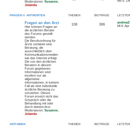
Mo 6. Ok
Moderatoren:
Susanne
,
Jolanda
FRAGEN U. ANTWORTEN
THEMEN
BEITRÄGE
LETZTER
Fragen an den Arzt
andrea2
108
386
Mi 8. Apr
Hier können Fragen an
die ärztlichen Berater
des Forums gestellt
werden.
Die Berufsordnung für
Ärzte verbietet eine
Beratung, die
ausschließlich über
Kommunikationsmedien
wie das Internet erfolgt.
Die von den ärztlichen
Beratern in diesem
Forum gegebenen
Informationen sind
insofern nur als
allgemeine
Informationen, in keinem
Fall als eine individuelle
ärztliche Beratung zu
verstehen. Dieses
Forum ersetzt nicht das
Gespräch oder die
Behandlung mit oder
durch deinem Arzt.
Moderatoren:
Susanne
,
Jolanda
ANTI-NMDA
THEMEN
BEITRÄGE
LETZTER