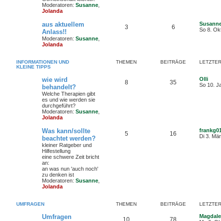
Moderatoren:
Susanne
,
Jolanda
aus aktuellem
Susann
3
6
So 8. Ok
Anlass!!
Moderatoren:
Susanne
,
Jolanda
INFORMATIONEN UND
THEMEN
BEITRÄGE
LETZTER
KLEINE TIPPS
wie wird
Olli
8
35
N
So 10. J
behandelt?
e
Welche Therapien gibt
u
es und wie werden sie
e
durchgeführt?
s
Moderatoren:
Susanne
,
t
Jolanda
e
r
Was kann/sollte
frankg0
B
5
16
Di 3. Mä
e
beachtet werden?
i
kleiner Ratgeber und
t
Hilfestellung
r
eine schwere Zeit bricht
a
an:
g
an was nun 'auch noch'
zu denken ist
Moderatoren:
Susanne
,
Jolanda
UMFRAGEN
THEMEN
BEITRÄGE
LETZTER
Umfragen
Magdale
10
78