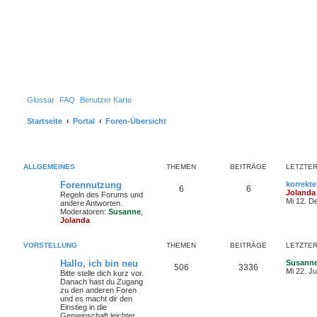
Glossar
FAQ
Benutzer Karte
Startseite
Portal
Foren-Übersicht
ALLGEMEINES
THEMEN
BEITRÄGE
LETZTER
Forennutzung
korrekte
6
6
Jolanda
Regeln des Forums und
Mi 12. D
andere Antworten.
Moderatoren:
Susanne
,
Jolanda
VORSTELLUNG
THEMEN
BEITRÄGE
LETZTER
Hallo, ich bin neu
Susann
506
3336
Mi 22. Ju
Bitte stelle dich kurz vor.
Danach hast du Zugang
zu den anderen Foren
und es macht dir den
Einstieg in die
Gemeinschaft leichter.