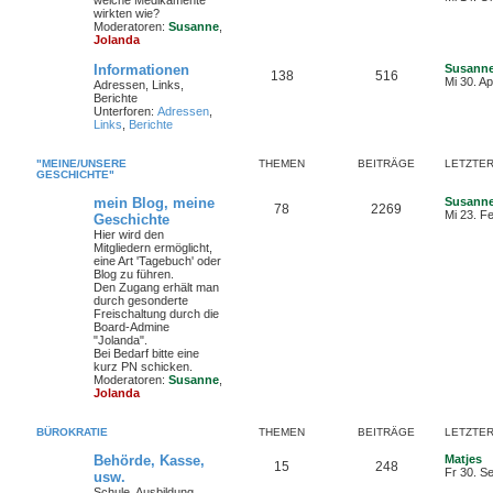
welche Medikamente
e
wirkten wie?
u
Moderatoren:
Susanne
,
e
Jolanda
s
t
Informationen
Susann
e
138
516
Mi 30. A
Adressen, Links,
r
Berichte
B
Unterforen:
Adressen
,
e
Links
,
Berichte
i
t
r
"MEINE/UNSERE
THEMEN
BEITRÄGE
LETZTER
a
GESCHICHTE"
g
mein Blog, meine
Susann
78
2269
Mi 23. F
Geschichte
Hier wird den
Mitgliedern ermöglicht,
eine Art 'Tagebuch' oder
Blog zu führen.
Den Zugang erhält man
durch gesonderte
Freischaltung durch die
Board-Admine
"Jolanda".
Bei Bedarf bitte eine
kurz PN schicken.
Moderatoren:
Susanne
,
Jolanda
BÜROKRATIE
THEMEN
BEITRÄGE
LETZTER
Behörde, Kasse,
Matjes
15
248
N
Fr 30. S
usw.
e
Schule, Ausbildung,