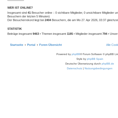
WER IST ONLINE?
Insgesamt sind
41
Besucher online :: 0 sichtbare Mitglieder, 0 unsichtbare Mitglieder 
Besuchern der letzten 5 Minuten)
Der Besucherrekord liegt bei
2404
Besuchern, die am Mo 27. Apr 2026, 03:37 gleichzeit
STATISTIK
Beiträge insgesamt
9463
• Themen insgesamt
1185
• Mitglieder insgesamt
794
• Unser 
Startseite
Portal
Foren-Übersicht
Alle Coo
Powered by
phpBB
® Forum Software © phpBB Lim
Style by
phpBB Spain
Deutsche Übersetzung durch
phpBB.de
Datenschutz
|
Nutzungsbedingungen