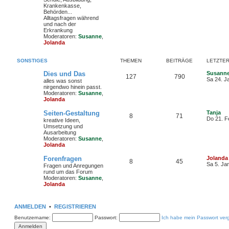
u
Krankenkasse,
e
Behörden...
s
Alltagsfragen während
t
und nach der
e
Erkrankung
r
Moderatoren:
Susanne
,
B
Jolanda
e
i
t
SONSTIGES
THEMEN
BEITRÄGE
LETZTER
r
a
Dies und Das
Susann
g
127
790
Sa 24. J
alles was sonst
nirgendwo hinein passt.
Moderatoren:
Susanne
,
Jolanda
Seiten-Gestaltung
Tanja
8
71
N
Do 21. F
kreative Ideen,
e
Umsetzung und
u
Ausarbeitung
e
Moderatoren:
Susanne
,
s
Jolanda
t
e
Forenfragen
Jolanda
r
8
45
Sa 5. Ja
Fragen und Anregungen
B
rund um das Forum
e
Moderatoren:
Susanne
,
i
Jolanda
t
r
a
g
ANMELDEN
•
REGISTRIEREN
Benutzername:
Passwort:
Ich habe mein Passwort ver