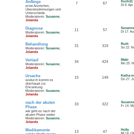
Anfänge
fischi11
7
67
Di 9. Apr
erste Anzeichen,
Übereinstimmungen und
Unterschiede.
Moderatoren:
Susanne
,
Jolanda
Diagnose
Susann
11
57
Di 17. A
Moderatoren:
Susanne
,
Jolanda
i
Behandlung
Ruth
31
319
N
So 22. N
Moderatoren:
Susanne
,
e
Jolanda
u
e
Verlauf
Mabi
s
34
424
N
Mo 25. N
Moderatoren:
Susanne
,
t
e
Jolanda
e
u
r
e
B
Ursache
Katha-n
s
15
149
e
Do 27. J
wodurch kommt es
t
i
überhaupt zur
e
t
Erkrankung
r
r
Moderatoren:
Susanne
,
B
a
Jolanda
e
g
i
t
nach der akuten
Susann
33
322
r
Fr 14. M
Phase
a
wie geht es nach der
g
akuten Phase weiter.
Moderatoren:
Susanne
,
Jolanda
Medikamente
Holly
13
47
N
Mi 14. O