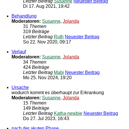
Letzter Beitrag
Susanne
Neuester Beitrag
Di 17. Aug 2021, 19:42
Behandlung
Moderatoren:
Susanne
,
Jolanda
31
Themen
319
Beiträge
Letzter Beitrag
Ruth
Neuester Beitrag
So 22. Nov 2020, 09:17
Verlauf
Moderatoren:
Susanne
,
Jolanda
34
Themen
424
Beiträge
Letzter Beitrag
Mabi
Neuester Beitrag
Mo 25. Nov 2024, 19:20
Ursache
wodurch kommt es überhaupt zur Erkrankung
Moderatoren:
Susanne
,
Jolanda
15
Themen
149
Beiträge
Letzter Beitrag
Katha-newbie
Neuester Beitrag
Do 27. Jul 2023, 16:43
nach der akuten Phase