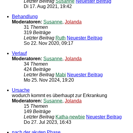
Letzter Beitrag
Susanne
Neuester Beitrag
Di 17. Aug 2021, 19:42
Behandlung
Moderatoren:
Susanne
,
Jolanda
31
Themen
319
Beiträge
Letzter Beitrag
Ruth
Neuester Beitrag
So 22. Nov 2020, 09:17
Verlauf
Moderatoren:
Susanne
,
Jolanda
34
Themen
424
Beiträge
Letzter Beitrag
Mabi
Neuester Beitrag
Mo 25. Nov 2024, 19:20
Ursache
wodurch kommt es überhaupt zur Erkrankung
Moderatoren:
Susanne
,
Jolanda
15
Themen
149
Beiträge
Letzter Beitrag
Katha-newbie
Neuester Beitrag
Do 27. Jul 2023, 16:43
nach der akuten Phase