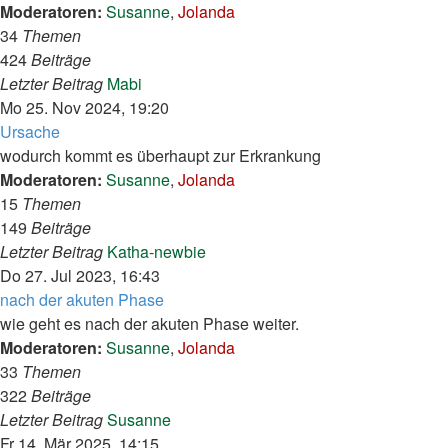
Moderatoren:
Susanne
,
Jolanda
34
Themen
424
Beiträge
Neuester
Letzter Beitrag
Mabi
Beitrag
Mo 25. Nov 2024, 19:20
Ursache
wodurch kommt es überhaupt zur Erkrankung
Moderatoren:
Susanne
,
Jolanda
15
Themen
149
Beiträge
Neuester
Letzter Beitrag
Katha-newbie
Beitrag
Do 27. Jul 2023, 16:43
nach der akuten Phase
wie geht es nach der akuten Phase weiter.
Moderatoren:
Susanne
,
Jolanda
33
Themen
322
Beiträge
Neuester
Letzter Beitrag
Susanne
Beitrag
Fr 14. Mär 2025, 14:15