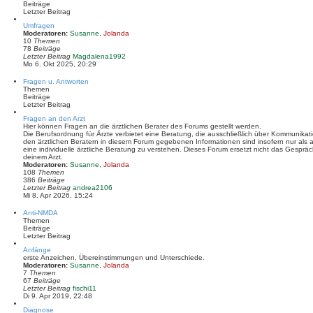
t
Beiträge
e
Letzter Beitrag
r
B
Umfragen
e
Moderatoren:
Susanne
,
Jolanda
i
10
Themen
t
78
Beiträge
r
N
Letzter Beitrag
Magdalena1992
a
e
Mo 6. Okt 2025, 20:29
g
u
e
Fragen u. Antworten
s
Themen
t
Beiträge
e
Letzter Beitrag
r
B
Fragen an den Arzt
e
Hier können Fragen an die ärztlichen Berater des Forums gestellt werden.
i
Die Berufsordnung für Ärzte verbietet eine Beratung, die ausschließlich über Kommunikati
t
den ärztlichen Beratern in diesem Forum gegebenen Informationen sind insofern nur als al
r
eine individuelle ärztliche Beratung zu verstehen. Dieses Forum ersetzt nicht das Gespr
a
deinem Arzt.
g
Moderatoren:
Susanne
,
Jolanda
108
Themen
386
Beiträge
N
Letzter Beitrag
andrea2106
e
Mi 8. Apr 2026, 15:24
u
e
Anti-NMDA
s
Themen
t
Beiträge
e
Letzter Beitrag
r
B
Anfänge
e
erste Anzeichen, Übereinstimmungen und Unterschiede.
i
Moderatoren:
Susanne
,
Jolanda
t
7
Themen
r
67
Beiträge
a
N
Letzter Beitrag
fischi11
g
e
Di 9. Apr 2019, 22:48
u
Diagnose
e