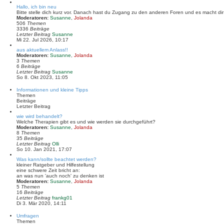
r
B
Hallo, ich bin neu
e
Bitte stelle dich kurz vor. Danach hast du Zugang zu den anderen Foren und es macht dir 
i
Moderatoren:
Susanne
,
Jolanda
t
506
Themen
r
3336
Beiträge
a
N
Letzter Beitrag
Susanne
g
e
Mi 22. Jul 2026, 10:17
u
aus aktuellem Anlass!!
e
Moderatoren:
Susanne
,
Jolanda
s
3
Themen
t
6
Beiträge
e
N
Letzter Beitrag
Susanne
r
e
So 8. Okt 2023, 11:05
B
u
e
e
i
Informationen und kleine Tipps
s
t
Themen
t
r
Beiträge
e
a
Letzter Beitrag
r
g
B
wie wird behandelt?
e
Welche Therapien gibt es und wie werden sie durchgeführt?
i
Moderatoren:
Susanne
,
Jolanda
t
8
Themen
r
35
Beiträge
a
N
Letzter Beitrag
Olli
g
e
So 10. Jan 2021, 17:07
u
Was kann/sollte beachtet werden?
e
kleiner Ratgeber und Hilfestellung
s
eine schwere Zeit bricht an:
t
an was nun 'auch noch' zu denken ist
e
Moderatoren:
Susanne
,
Jolanda
r
5
Themen
B
16
Beiträge
e
N
Letzter Beitrag
frankg01
i
e
Di 3. Mär 2020, 14:11
t
u
r
e
a
Umfragen
s
g
Themen