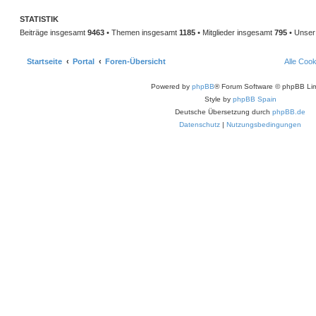
STATISTIK
Beiträge insgesamt
9463
• Themen insgesamt
1185
• Mitglieder insgesamt
795
• Unser 
Startseite
Portal
Foren-Übersicht
Alle Coo
Powered by
phpBB
® Forum Software © phpBB Lim
Style by
phpBB Spain
Deutsche Übersetzung durch
phpBB.de
Datenschutz
|
Nutzungsbedingungen