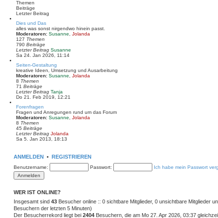
s
Themen
t
Beiträge
e
Letzter Beitrag
r
B
Dies und Das
e
alles was sonst nirgendwo hinein passt.
i
Moderatoren:
Susanne
,
Jolanda
t
127
Themen
r
790
Beiträge
a
N
Letzter Beitrag
Susanne
g
e
Sa 24. Jan 2026, 11:14
u
Seiten-Gestaltung
e
kreative Ideen, Umsetzung und Ausarbeitung
s
Moderatoren:
Susanne
,
Jolanda
t
8
Themen
e
71
Beiträge
r
N
Letzter Beitrag
Tanja
B
e
Do 21. Feb 2019, 12:21
e
u
i
Forenfragen
e
t
Fragen und Anregungen rund um das Forum
s
r
Moderatoren:
Susanne
,
Jolanda
t
a
8
Themen
e
g
45
Beiträge
r
N
Letzter Beitrag
Jolanda
B
e
Sa 5. Jan 2013, 18:13
e
u
i
e
t
s
r
ANMELDEN
•
REGISTRIEREN
t
a
e
g
Benutzername:
Passwort:
Ich habe mein Passwort ver
r
B
e
i
WER IST ONLINE?
t
r
Insgesamt sind
43
Besucher online :: 0 sichtbare Mitglieder, 0 unsichtbare Mitglieder 
a
Besuchern der letzten 5 Minuten)
g
Der Besucherrekord liegt bei
2404
Besuchern, die am Mo 27. Apr 2026, 03:37 gleichzeit