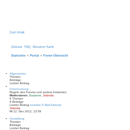
Zum Inhalt
Glossar
FAQ
Benutzer Karte
Startseite
Portal
Foren-Übersicht
Allgemeines
Themen
Beiträge
Letzter Beitrag
Forennutzung
Regeln des Forums und andere Antworten.
Moderatoren:
Susanne
,
Jolanda
6
Themen
6
Beiträge
Letzter Beitrag
korrekte E-Mail Adresse
N
Jolanda
e
Mi 12. Dez 2012, 13:59
u
e
Vorstellung
s
Themen
t
Beiträge
e
Letzter Beitrag