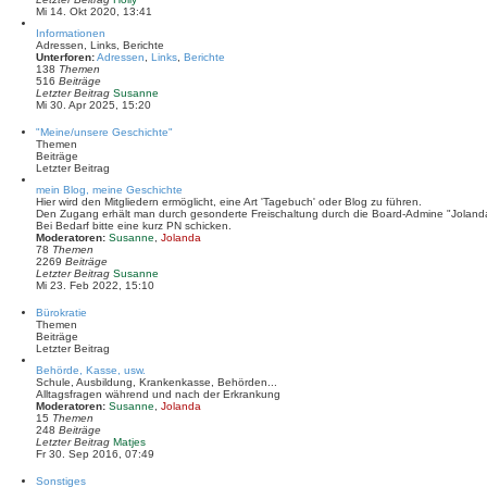
B
e
Mi 14. Okt 2020, 13:41
e
u
i
Informationen
e
t
Adressen, Links, Berichte
s
r
Unterforen:
Adressen
,
Links
,
Berichte
t
a
138
Themen
e
g
516
Beiträge
r
N
Letzter Beitrag
Susanne
B
e
Mi 30. Apr 2025, 15:20
e
u
i
e
t
"Meine/unsere Geschichte"
s
r
Themen
t
a
Beiträge
e
g
Letzter Beitrag
r
B
mein Blog, meine Geschichte
e
Hier wird den Mitgliedern ermöglicht, eine Art 'Tagebuch' oder Blog zu führen.
i
Den Zugang erhält man durch gesonderte Freischaltung durch die Board-Admine "Joland
t
Bei Bedarf bitte eine kurz PN schicken.
r
Moderatoren:
Susanne
,
Jolanda
a
78
Themen
g
2269
Beiträge
N
Letzter Beitrag
Susanne
e
Mi 23. Feb 2022, 15:10
u
e
Bürokratie
s
Themen
t
Beiträge
e
Letzter Beitrag
r
B
Behörde, Kasse, usw.
e
Schule, Ausbildung, Krankenkasse, Behörden...
i
Alltagsfragen während und nach der Erkrankung
t
Moderatoren:
Susanne
,
Jolanda
r
15
Themen
a
248
Beiträge
g
N
Letzter Beitrag
Matjes
e
Fr 30. Sep 2016, 07:49
u
e
Sonstiges