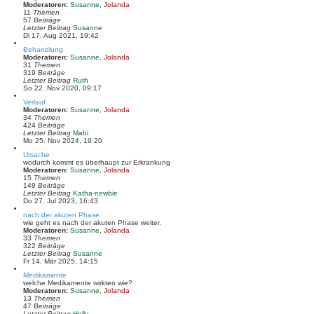
Moderatoren:
Susanne
,
Jolanda
s
11
Themen
t
57
Beiträge
e
N
Letzter Beitrag
Susanne
r
e
Di 17. Aug 2021, 19:42
B
u
e
Behandlung
e
i
Moderatoren:
Susanne
,
Jolanda
s
t
31
Themen
t
r
319
Beiträge
e
a
N
Letzter Beitrag
Ruth
r
g
e
So 22. Nov 2020, 09:17
B
u
e
Verlauf
e
i
Moderatoren:
Susanne
,
Jolanda
s
t
34
Themen
t
r
424
Beiträge
e
a
N
Letzter Beitrag
Mabi
r
g
e
Mo 25. Nov 2024, 19:20
B
u
e
Ursache
e
i
wodurch kommt es überhaupt zur Erkrankung
s
t
Moderatoren:
Susanne
,
Jolanda
t
r
15
Themen
e
a
149
Beiträge
r
g
N
Letzter Beitrag
Katha-newbie
B
e
Do 27. Jul 2023, 16:43
e
u
i
nach der akuten Phase
e
t
wie geht es nach der akuten Phase weiter.
s
r
Moderatoren:
Susanne
,
Jolanda
t
a
33
Themen
e
g
322
Beiträge
r
N
Letzter Beitrag
Susanne
B
e
Fr 14. Mär 2025, 14:15
e
u
i
Medikamente
e
t
welche Medikamente wirkten wie?
s
r
Moderatoren:
Susanne
,
Jolanda
t
a
13
Themen
e
g
47
Beiträge
r
N
Letzter Beitrag
Holly