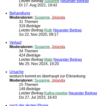
Letzter Beitrag
Susanne
Neuester Beitrag
Di 17. Aug 2021, 19:42
Behandlung
Moderatoren:
Susanne
,
Jolanda
31
Themen
319
Beiträge
Letzter Beitrag
Ruth
Neuester Beitrag
So 22. Nov 2020, 09:17
Verlauf
Moderatoren:
Susanne
,
Jolanda
34
Themen
424
Beiträge
Letzter Beitrag
Mabi
Neuester Beitrag
Mo 25. Nov 2024, 19:20
Ursache
wodurch kommt es überhaupt zur Erkrankung
Moderatoren:
Susanne
,
Jolanda
15
Themen
149
Beiträge
Letzter Beitrag
Katha-newbie
Neuester Beitrag
Do 27. Jul 2023, 16:43
nach der akuten Phase