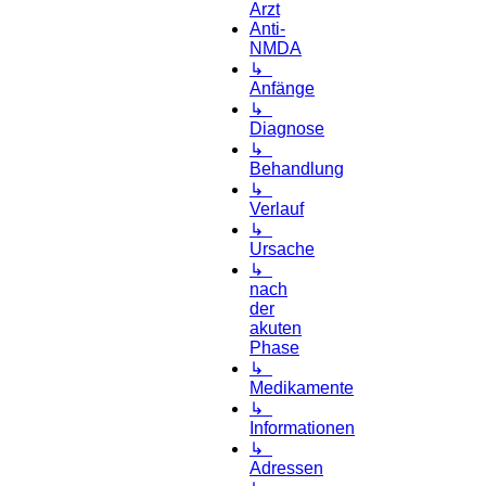
Arzt
Anti-
NMDA
↳
Anfänge
↳
Diagnose
↳
Behandlung
↳
Verlauf
↳
Ursache
↳
nach
der
akuten
Phase
↳
Medikamente
↳
Informationen
↳
Adressen