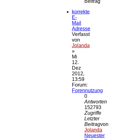
Beitrag
korrekte
E-
Mail
Adresse
Verfasst
von
Jolanda
»
Mi
12.
Dez
2012,
13:59
Forum:
Forennutzung
0
Antworten
152793
Zugriffe
Letzter
Beitrag
von
Jolanda
Neuester