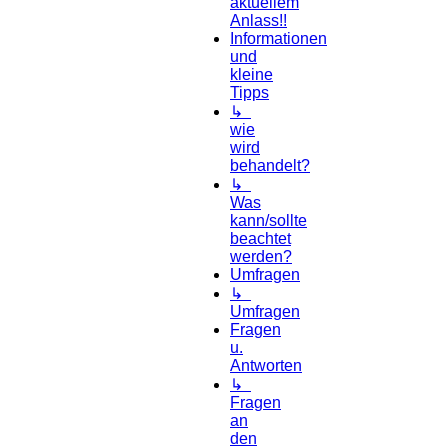
aktuellem
Anlass!!
Informationen
und
kleine
Tipps
↳
wie
wird
behandelt?
↳
Was
kann/sollte
beachtet
werden?
Umfragen
↳
Umfragen
Fragen
u.
Antworten
↳
Fragen
an
den