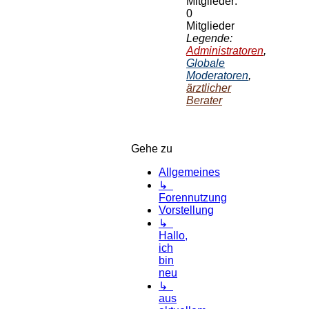
Mitglieder:
0
Mitglieder
Legende:
Administratoren
,
Globale
Moderatoren
,
ärztlicher
Berater
Gehe zu
Allgemeines
↳
Forennutzung
Vorstellung
↳
Hallo,
ich
bin
neu
↳
aus