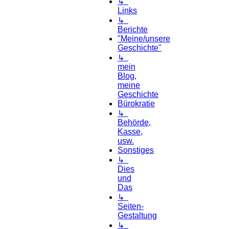
↳
Links
↳
Berichte
"Meine/unsere
Geschichte"
↳
mein
Blog,
meine
Geschichte
Bürokratie
↳
Behörde,
Kasse,
usw.
Sonstiges
↳
Dies
und
Das
↳
Seiten-
Gestaltung
↳