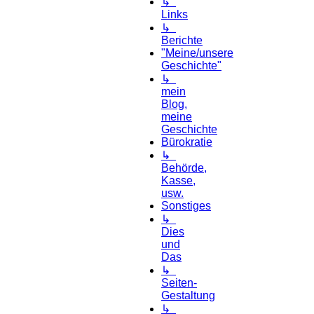
↳
Links
↳
Berichte
"Meine/unsere
Geschichte"
↳
mein
Blog,
meine
Geschichte
Bürokratie
↳
Behörde,
Kasse,
usw.
Sonstiges
↳
Dies
und
Das
↳
Seiten-
Gestaltung
↳