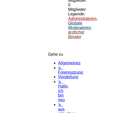
Mitglieder:
0
Mitglieder
Legende:
Administratoren
,
Globale
Moderatoren
,
ärztlicher
Berater
Gehe zu
Allgemeines
↳
Forennutzung
Vorstellung
↳
Hallo,
ich
bin
neu
↳
aus