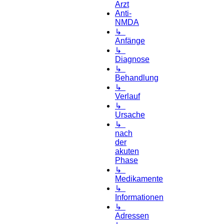
Arzt
Anti-
NMDA
↳
Anfänge
↳
Diagnose
↳
Behandlung
↳
Verlauf
↳
Ursache
↳
nach
der
akuten
Phase
↳
Medikamente
↳
Informationen
↳
Adressen