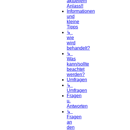
aktuellem
Anlass!!
Informationen
und
kleine
Tipps
↳
wie
wird
behandelt?
↳
Was
kann/sollte
beachtet
werden?
Umfragen
↳
Umfragen
Fragen
u.
Antworten
↳
Fragen
an
den