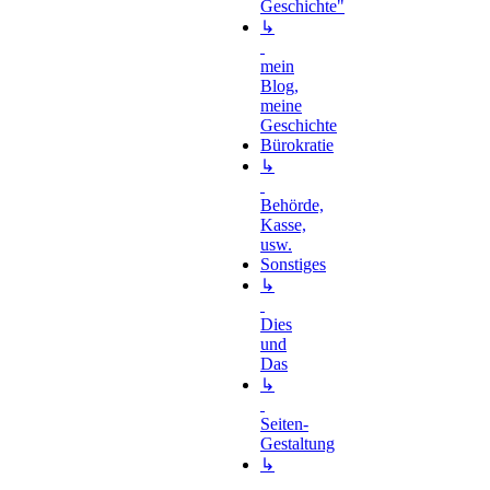
Geschichte"
↳
mein
Blog,
meine
Geschichte
Bürokratie
↳
Behörde,
Kasse,
usw.
Sonstiges
↳
Dies
und
Das
↳
Seiten-
Gestaltung
↳