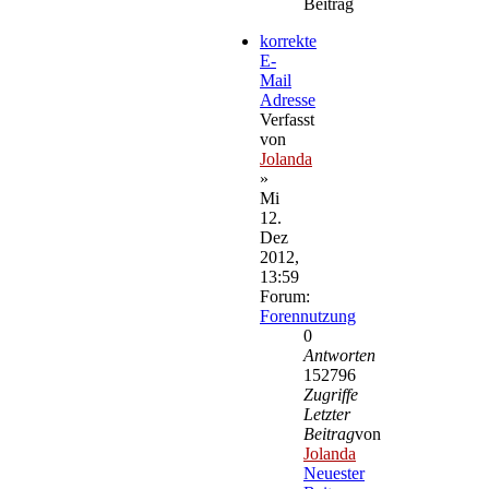
Beitrag
korrekte
E-
Mail
Adresse
Verfasst
von
Jolanda
»
Mi
12.
Dez
2012,
13:59
Forum:
Forennutzung
0
Antworten
152796
Zugriffe
Letzter
Beitrag
von
Jolanda
Neuester