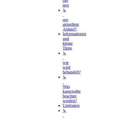
bin
neu
↳
aus
aktuellem
Anlass!!
Informationen
und
kleine
Tipps
↳
wie
wird
behandelt?
↳
Was
kann/sollte
beachtet
werden?
Umfragen
↳