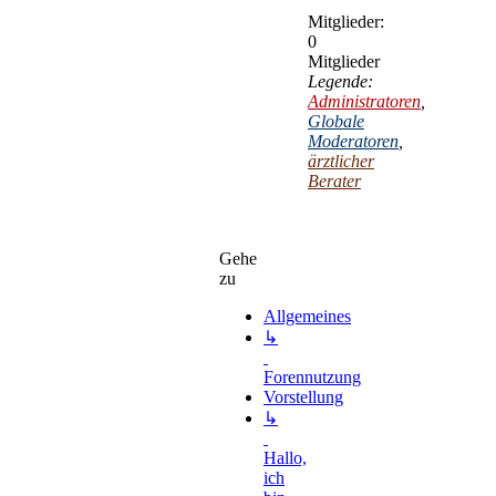
Mitglieder:
0
Mitglieder
Legende:
Administratoren
,
Globale
Moderatoren
,
ärztlicher
Berater
Gehe
zu
Allgemeines
↳
Forennutzung
Vorstellung
↳
Hallo,
ich