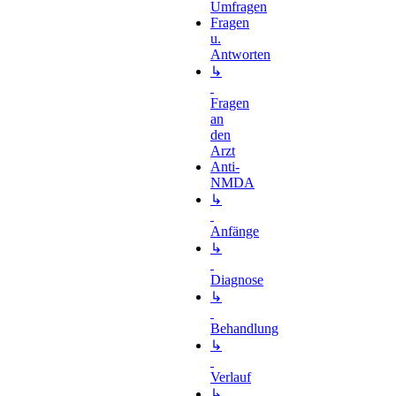
Umfragen
Fragen
u.
Antworten
↳
Fragen
an
den
Arzt
Anti-
NMDA
↳
Anfänge
↳
Diagnose
↳
Behandlung
↳
Verlauf
↳