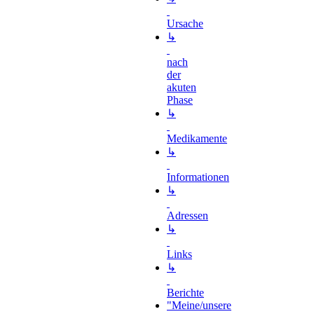
Ursache
↳
nach
der
akuten
Phase
↳
Medikamente
↳
Informationen
↳
Adressen
↳
Links
↳
Berichte
"Meine/unsere