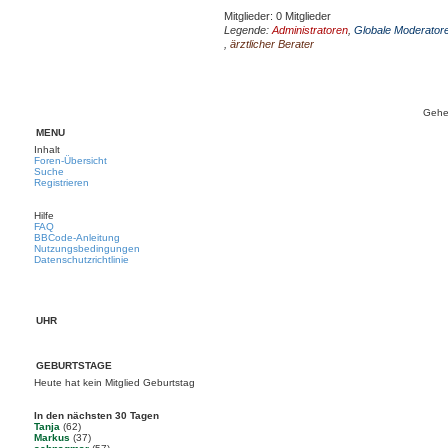
Mitglieder: 0 Mitglieder
Legende:
Administratoren
,
Globale Moderator
,
ärztlicher Berater
Gehe
MENÜ
Inhalt
Foren-Übersicht
Suche
Registrieren
Hilfe
FAQ
BBCode-Anleitung
Nutzungsbedingungen
Datenschutzrichtlinie
UHR
GEBURTSTAGE
Heute hat kein Mitglied Geburtstag
In den nächsten 30 Tagen
Tanja
(62)
Markus
(37)