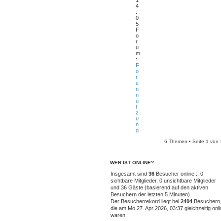
4
:
0
5
F
o
r
u
m
:
F
o
r
e
n
n
u
t
z
u
n
g
6 Themen • Seite
1
von
WER IST ONLINE?
Insgesamt sind
36
Besucher online :: 0
sichtbare Mitglieder, 0 unsichtbare Mitglieder
und 36 Gäste (basierend auf den aktiven
Besuchern der letzten 5 Minuten)
Der Besucherrekord liegt bei
2404
Besuchern
die am Mo 27. Apr 2026, 03:37 gleichzeitig onl
waren.