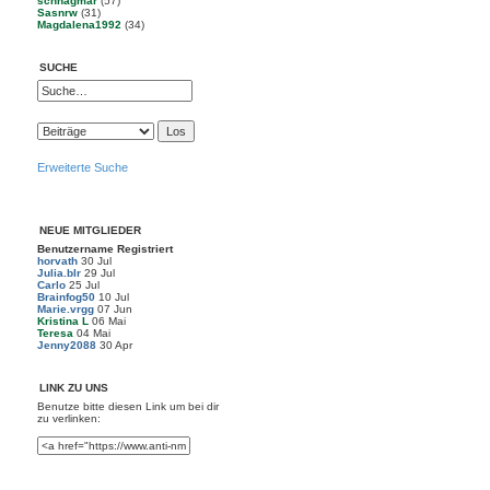
schnagmar
(57)
Sasnrw
(31)
Magdalena1992
(34)
SUCHE
Erweiterte Suche
NEUE MITGLIEDER
Benutzername
Registriert
horvath
30 Jul
Julia.blr
29 Jul
Carlo
25 Jul
Brainfog50
10 Jul
Marie.vrgg
07 Jun
Kristina L
06 Mai
Teresa
04 Mai
Jenny2088
30 Apr
LINK ZU UNS
Benutze bitte diesen Link um
bei dir
zu verlinken: