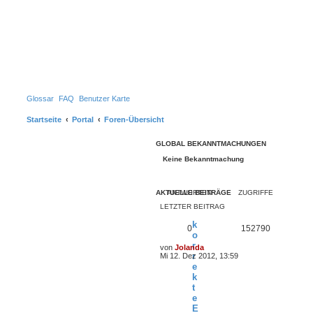
Glossar
FAQ
Benutzer Karte
Startseite
Portal
Foren-Übersicht
GLOBAL BEKANNTMACHUNGEN
Keine Bekanntmachung
AKTUELLE BEITRÄGE
ANTWORTEN
ZUGRIFFE
LETZTER BEITRAG
k
0
152790
o
r
von
Jolanda
N
r
Mi 12. Dez 2012, 13:59
e
e
u
k
e
t
s
t
e
e
E
r