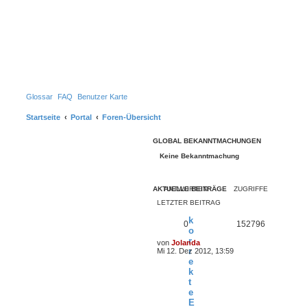
Glossar
FAQ
Benutzer Karte
Startseite
Portal
Foren-Übersicht
GLOBAL BEKANNTMACHUNGEN
Keine Bekanntmachung
AKTUELLE BEITRÄGE
ANTWORTEN
ZUGRIFFE
LETZTER BEITRAG
k
0
152796
o
r
von
Jolanda
N
r
Mi 12. Dez 2012, 13:59
e
e
u
k
e
t
s
t
e
e
E
r