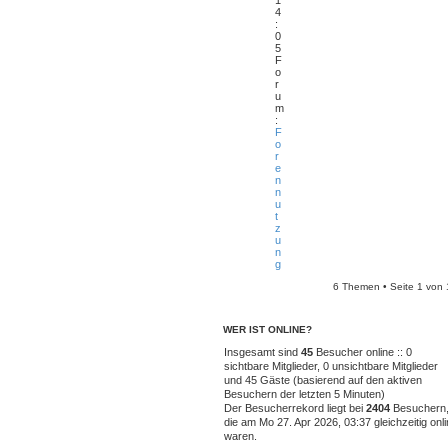
4
:
0
5
F
o
r
u
m
:
F
o
r
e
n
n
u
t
z
u
n
g
6 Themen • Seite
1
von
WER IST ONLINE?
Insgesamt sind
45
Besucher online :: 0
sichtbare Mitglieder, 0 unsichtbare Mitglieder
und 45 Gäste (basierend auf den aktiven
Besuchern der letzten 5 Minuten)
Der Besucherrekord liegt bei
2404
Besuchern
die am Mo 27. Apr 2026, 03:37 gleichzeitig onl
waren.