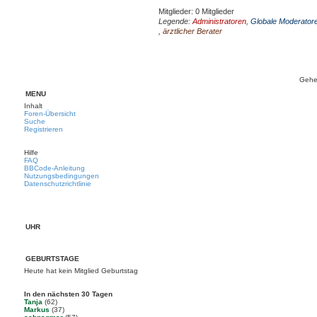
Mitglieder: 0 Mitglieder
Legende:
Administratoren
,
Globale Moderator
,
ärztlicher Berater
Gehe
MENÜ
Inhalt
Foren-Übersicht
Suche
Registrieren
Hilfe
FAQ
BBCode-Anleitung
Nutzungsbedingungen
Datenschutzrichtlinie
UHR
GEBURTSTAGE
Heute hat kein Mitglied Geburtstag
In den nächsten 30 Tagen
Tanja
(62)
Markus
(37)