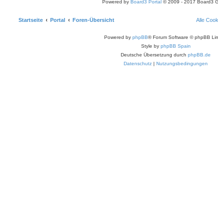
Powered by
Board3 Portal
© 2009 - 2017 Board3 
Startseite
Portal
Foren-Übersicht
Alle Coo
Powered by
phpBB
® Forum Software © phpBB Lim
Style by
phpBB Spain
Deutsche Übersetzung durch
phpBB.de
Datenschutz
|
Nutzungsbedingungen