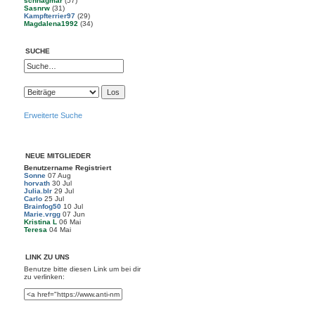
schnagmar
(57)
Sasnrw
(31)
Kampfterrier97
(29)
Magdalena1992
(34)
SUCHE
Erweiterte Suche
NEUE MITGLIEDER
Benutzername
Registriert
Sonne
07 Aug
horvath
30 Jul
Julia.blr
29 Jul
Carlo
25 Jul
Brainfog50
10 Jul
Marie.vrgg
07 Jun
Kristina L
06 Mai
Teresa
04 Mai
LINK ZU UNS
Benutze bitte diesen Link um
bei dir
zu verlinken: