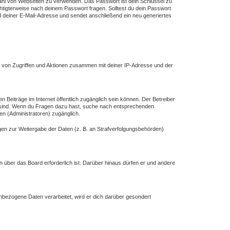
lzahl von Webseiten zu verwenden. Das Passwort ist dein Schlüssel zu
chtigterweise nach deinem Passwort fragen. Solltest du dein Passwort
deiner E-Mail-Adresse und sendet anschließend ein neu generiertes
e von Zugriffen und Aktionen zusammen mit deiner IP-Adresse und der
n Beiträge im Internet öffentlich zugänglich sein können. Der Betreiber
ich sind. Wenn du Fragen dazu hast, suche nach entsprechenden
en (Administratoren) zugänglich.
ngen zur Weitergabe der Daten (z. B. an Strafverfolgungsbehörden)
n über das Board erforderlich ist. Darüber hinaus dürfen er und andere
enbezogene Daten verarbeitet, wird er dich darüber gesondert