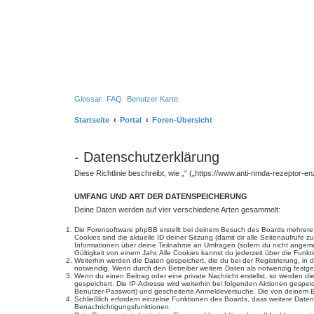
Glossar
FAQ
Benutzer Karte
Startseite
Portal
Foren-Übersicht
- Datenschutzerklärung
Diese Richtlinie beschreibt, wie „“ („https://www.anti-nmda-rezeptor
UMFANG UND ART DER DATENSPEICHERUNG
Deine Daten werden auf vier verschiedene Arten gesammelt:
Die Forensoftware phpBB erstellt bei deinem Besuch des Boards mehrere C
Cookies sind die aktuelle ID deiner Sitzung (damit dir alle Seitenaufrufe
Informationen über deine Teilnahme an Umfragen (sofern du nicht angemel
Gültigkeit von einem Jahr. Alle Cookies kannst du jederzeit über die Funkt
Weiterhin werden die Daten gespeichert, die du bei der Registrierung, in
notwendig. Wenn durch den Betreiber weitere Daten als notwendig festgeleg
Wenn du einen Beitrag oder eine private Nachricht erstellst, so werden d
gespeichert. Die IP-Adresse wird weiterhin bei folgenden Aktionen gespe
Benutzer-Passwort) und gescheiterte Anmeldeversuche. Die von deinem Bro
Schließlich erfordern einzelne Funktionen des Boards, dass weitere Dat
Benachrichtigungsfunktionen.