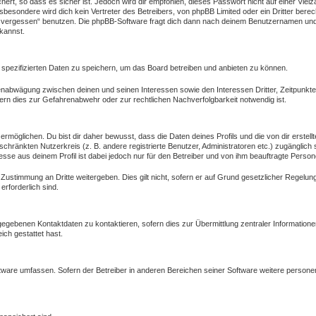
ert, so dass es sicher ist. Jedoch wird dir empfohlen, dieses Passwort nicht auf einer Vie
besondere wird dich kein Vertreter des Betreibers, von phpBB Limited oder ein Dritter bere
 vergessen“ benutzen. Die phpBB-Software fragt dich dann nach deinem Benutzernamen und 
kannst.
 spezifizierten Daten zu speichern, um das Board betreiben und anbieten zu können.
ssenabwägung zwischen deinen und seinen Interessen sowie den Interessen Dritter, Zeitpunkt
rn dies zur Gefahrenabwehr oder zur rechtlichen Nachverfolgbarkeit notwendig ist.
öglichen. Du bist dir daher bewusst, dass die Daten deines Profils und die von dir erstellte
eschränkten Nutzerkreis (z. B. andere registrierte Benutzer, Administratoren etc.) zugängl
esse aus deinem Profil ist dabei jedoch nur für den Betreiber und von ihm beauftragte Person
 Zustimmung an Dritte weitergeben. Dies gilt nicht, sofern er auf Grund gesetzlicher Regelu
erforderlich sind.
gegebenen Kontaktdaten zu kontaktieren, sofern dies zur Übermittlung zentraler Informatione
ich gestattet hast.
oftware umfassen. Sofern der Betreiber in anderen Bereichen seiner Software weitere person