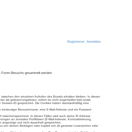
Registrieren
Anmelden
eines Foren-Besuchs gesammelt werden.
e zwischen den einzelnen Aufrufen des Boards erhalten bleiben. In diesen
eser als gelesen/ungelesen; sofern du nicht angemeldet bist) sowie
ine Session-ID gespeichert. Die Cookies haben standardmäßig eine
ein eindeutiger Benutzername, eine E-Mail-Adresse und ein Passwort
rf zwischenspeicherst. In diesen Fällen wird auch deine IP-Adresse
ungen an zentralen Profildaten (E-Mail-Adresse, Kontoaktivierung,
n angezeigt und nicht dauerhaft gespeichert.
s von deinen Beiträgen oder explizit von dir gesetzte Lesezeichen oder