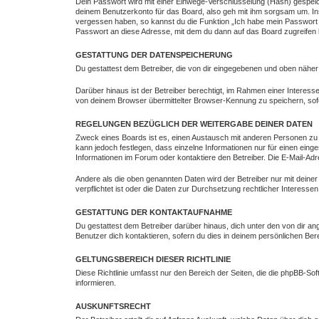
Dein Passwort wird mit einer Einwege-Verschlüsselung (Hash) gespeich
deinem Benutzerkonto für das Board, also geh mit ihm sorgsam um. Ins
vergessen haben, so kannst du die Funktion „Ich habe mein Passwort
Passwort an diese Adresse, mit dem du dann auf das Board zugreifen 
GESTATTUNG DER DATENSPEICHERUNG
Du gestattest dem Betreiber, die von dir eingegebenen und oben näher
Darüber hinaus ist der Betreiber berechtigt, im Rahmen einer Intere
von deinem Browser übermittelter Browser-Kennung zu speichern, sofe
REGELUNGEN BEZÜGLICH DER WEITERGABE DEINER DATEN
Zweck eines Boards ist es, einen Austausch mit anderen Personen zu erm
kann jedoch festlegen, dass einzelne Informationen nur für einen eing
Informationen im Forum oder kontaktiere den Betreiber. Die E-Mail-Adr
Andere als die oben genannten Daten wird der Betreiber nur mit deiner
verpflichtet ist oder die Daten zur Durchsetzung rechtlicher Interessen 
GESTATTUNG DER KONTAKTAUFNAHME
Du gestattest dem Betreiber darüber hinaus, dich unter den von dir an
Benutzer dich kontaktieren, sofern du dies in deinem persönlichen Bere
GELTUNGSBEREICH DIESER RICHTLINIE
Diese Richtlinie umfasst nur den Bereich der Seiten, die die phpBB-S
informieren.
AUSKUNFTSRECHT