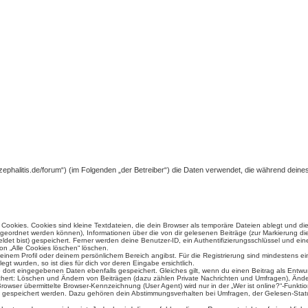
-enzephalitis.de/forum“) (im Folgenden „der Betreiber“) die Daten verwendet, die während d
ookies. Cookies sind kleine Textdateien, die dein Browser als temporäre Dateien ablegt und di
 zugeordnet werden können), Informationen über die von dir gelesenen Beiträge (zur Markierung di
det bist) gespeichert. Ferner werden deine Benutzer-ID, ein Authentifizierungsschlüssel und e
ion „Alle Cookies löschen“ löschen.
 deinem Profil oder deinem persönlichem Bereich angibst. Für die Registrierung sind mindestens 
t wurden, so ist dies für dich vor deren Eingabe ersichtlich.
ie dort eingegebenen Daten ebenfalls gespeichert. Gleiches gilt, wenn du einen Beitrag als Entwu
ichert: Löschen und Ändern von Beiträgen (dazu zählen Private Nachrichten und Umfragen), Änder
wser übermittelte Browser-Kennzeichnung (User Agent) wird nur in der „Wer ist online?“-Funktio
en gespeichert werden. Dazu gehören dein Abstimmungsverhalten bei Umfragen, der Gelesen-Statu