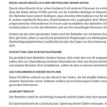
REGELUNGEN BEZÜGLICH DER WEITERGABE DEINER DATEN
Zweck eines Boards ist es, einen Austausch mit anderen Personen zu ermögl
dass die Daten deines Profils und die von dir erstellten Beiträge im Internet
Der Betreiber kann jedoch festlegen, dass einzelne Informationen nur für e
B. andere registrierte Benutzer, Administratoren etc.) zugänglich sind. We
entsprechenden Informationen im Forum oder kontaktiere den Betreiber. Di
ist dabei jedoch nur für den Betreiber und von ihm beauftragte Personen (A
Andere als die oben genannten Daten wird der Betreiber nur mit deiner Zu
Dies gilt nicht, sofern er auf Grund gesetzlicher Regelungen zur Weitergabe
Strafverfolgungsbehörden) verpflichtet ist oder die Daten zur Durchsetzung r
sind.
GESTATTUNG DER KONTAKTAUFNAHME
Du gestattest dem Betreiber darüber hinaus, dich unter den von dir angege
sofern dies zur Übermittlung zentraler Informationen über das Board erforder
und andere Benutzer dich kontaktieren, sofern du dies in deinem persönlich
GELTUNGSBEREICH DIESER RICHTLINIE
Diese Richtlinie umfasst nur den Bereich der Seiten, die die phpBB-Softwar
anderen Bereichen seiner Software weitere personenbezogene Daten verarbe
gesondert informieren.
AUSKUNFTSRECHT
Der Betreiber erteilt dir auf Anfrage Auskunft, welche Daten über dich gespei
Du kannst jederzeit die Löschung bzw. Sperrung deiner Daten verlangen. Kon