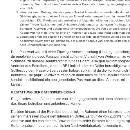
angibst. Für die Registrierung sind mindestens ein eindeutiger Benutzername, ei
notwendig. Wenn durch den Betreiber weitere Daten als notwendig festgelegt wurde
ersichtlich.
Wenn du einen Beitrag oder eine private Nachricht erstellst, so werden die dort 
Gleiches gilt, wenn du einen Beitrag als Entwurf zwischenspeicherst. In diesen Fä
gespeichert. Die IP-Adresse wird weiterhin bei folgenden Aktionen gespeichert: 
zählen Private Nachrichten und Umfragen), Änderungen an zentralen Profildaten (
Benutzer-Passwort) und gescheiterte Anmeldeversuche. Die von deinem Browser 
Agent) wird nur in der „Wer ist online?“-Funktion angezeigt und nicht dauerhaft ge
Schließlich erfordern einzelne Funktionen des Boards, dass weitere Daten gespe
Abstimmungsverhalten bei Umfragen, der Gelesen-Status von deinen Beiträgen ode
oder Benachrichtigungsfunktionen.
Dein Passwort wird mit einer Einwege-Verschlüsselung (Hash) gespeichert, 
dir empfohlen, dieses Passwort nicht auf einer Vielzahl von Webseiten zu 
Schlüssel zu deinem Benutzerkonto für das Board, also geh mit ihm sorgsa
Vertreter des Betreibers, von phpBB Limited oder ein Dritter berechtigterw
Solltest du dein Passwort vergessen haben, so kannst du die Funktion „Ic
benutzen. Die phpBB-Software fragt dich dann nach deinem Benutzername
sendet anschließend ein neu generiertes Passwort an diese Adresse, mit d
kannst.
GESTATTUNG DER DATENSPEICHERUNG
Du gestattest dem Betreiber, die von dir eingegebenen und oben näher spez
das Board betreiben und anbieten zu können.
Darüber hinaus ist der Betreiber berechtigt, im Rahmen einer Interessen
seinen Interessen sowie den Interessen Dritter, Zeitpunkte von Zugriffen u
Adresse und der von deinem Browser übermittelter Browser-Kennung zu spe
Gefahrenabwehr oder zur rechtlichen Nachverfolgbarkeit notwendig ist.