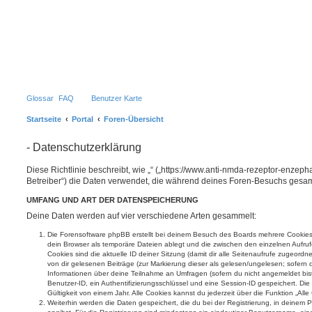
Glossar
FAQ
Benutzer Karte
Startseite
Portal
Foren-Übersicht
- Datenschutzerklärung
Diese Richtlinie beschreibt, wie „“ („https://www.anti-nmda-rezeptor-enzepha
Betreiber“) die Daten verwendet, die während deines Foren-Besuchs gesa
UMFANG UND ART DER DATENSPEICHERUNG
Deine Daten werden auf vier verschiedene Arten gesammelt:
Die Forensoftware phpBB erstellt bei deinem Besuch des Boards mehrere Cookies. 
dein Browser als temporäre Dateien ablegt und die zwischen den einzelnen Aufruf
Cookies sind die aktuelle ID deiner Sitzung (damit dir alle Seitenaufrufe zugeord
von dir gelesenen Beiträge (zur Markierung dieser als gelesen/ungelesen; sofern 
Informationen über deine Teilnahme an Umfragen (sofern du nicht angemeldet bis
Benutzer-ID, ein Authentifizierungsschlüssel und eine Session-ID gespeichert. D
Gültigkeit von einem Jahr. Alle Cookies kannst du jederzeit über die Funktion „All
Weiterhin werden die Daten gespeichert, die du bei der Registrierung, in deinem 