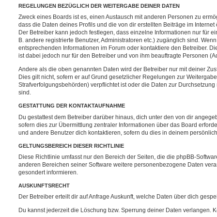
REGELUNGEN BEZÜGLICH DER WEITERGABE DEINER DATEN
Zweck eines Boards ist es, einen Austausch mit anderen Personen zu ermögl
dass die Daten deines Profils und die von dir erstellten Beiträge im Internet
Der Betreiber kann jedoch festlegen, dass einzelne Informationen nur für e
B. andere registrierte Benutzer, Administratoren etc.) zugänglich sind. We
entsprechenden Informationen im Forum oder kontaktiere den Betreiber. Di
ist dabei jedoch nur für den Betreiber und von ihm beauftragte Personen (A
Andere als die oben genannten Daten wird der Betreiber nur mit deiner Zu
Dies gilt nicht, sofern er auf Grund gesetzlicher Regelungen zur Weitergabe
Strafverfolgungsbehörden) verpflichtet ist oder die Daten zur Durchsetzung r
sind.
GESTATTUNG DER KONTAKTAUFNAHME
Du gestattest dem Betreiber darüber hinaus, dich unter den von dir angege
sofern dies zur Übermittlung zentraler Informationen über das Board erforder
und andere Benutzer dich kontaktieren, sofern du dies in deinem persönlich
GELTUNGSBEREICH DIESER RICHTLINIE
Diese Richtlinie umfasst nur den Bereich der Seiten, die die phpBB-Softwar
anderen Bereichen seiner Software weitere personenbezogene Daten verarbe
gesondert informieren.
AUSKUNFTSRECHT
Der Betreiber erteilt dir auf Anfrage Auskunft, welche Daten über dich gespei
Du kannst jederzeit die Löschung bzw. Sperrung deiner Daten verlangen. Kon