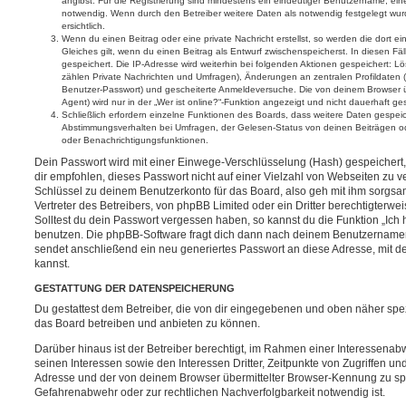
angibst. Für die Registrierung sind mindestens ein eindeutiger Benutzername, ei
notwendig. Wenn durch den Betreiber weitere Daten als notwendig festgelegt wurde
ersichtlich.
Wenn du einen Beitrag oder eine private Nachricht erstellst, so werden die dort 
Gleiches gilt, wenn du einen Beitrag als Entwurf zwischenspeicherst. In diesen Fä
gespeichert. Die IP-Adresse wird weiterhin bei folgenden Aktionen gespeichert: 
zählen Private Nachrichten und Umfragen), Änderungen an zentralen Profildaten (
Benutzer-Passwort) und gescheiterte Anmeldeversuche. Die von deinem Browser 
Agent) wird nur in der „Wer ist online?“-Funktion angezeigt und nicht dauerhaft ge
Schließlich erfordern einzelne Funktionen des Boards, dass weitere Daten gespe
Abstimmungsverhalten bei Umfragen, der Gelesen-Status von deinen Beiträgen ode
oder Benachrichtigungsfunktionen.
Dein Passwort wird mit einer Einwege-Verschlüsselung (Hash) gespeichert, 
dir empfohlen, dieses Passwort nicht auf einer Vielzahl von Webseiten zu 
Schlüssel zu deinem Benutzerkonto für das Board, also geh mit ihm sorgsa
Vertreter des Betreibers, von phpBB Limited oder ein Dritter berechtigterw
Solltest du dein Passwort vergessen haben, so kannst du die Funktion „Ic
benutzen. Die phpBB-Software fragt dich dann nach deinem Benutzername
sendet anschließend ein neu generiertes Passwort an diese Adresse, mit d
kannst.
GESTATTUNG DER DATENSPEICHERUNG
Du gestattest dem Betreiber, die von dir eingegebenen und oben näher spez
das Board betreiben und anbieten zu können.
Darüber hinaus ist der Betreiber berechtigt, im Rahmen einer Interessen
seinen Interessen sowie den Interessen Dritter, Zeitpunkte von Zugriffen u
Adresse und der von deinem Browser übermittelter Browser-Kennung zu spe
Gefahrenabwehr oder zur rechtlichen Nachverfolgbarkeit notwendig ist.