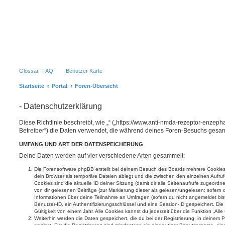
Glossar
FAQ
Benutzer Karte
Startseite
Portal
Foren-Übersicht
- Datenschutzerklärung
Diese Richtlinie beschreibt, wie „“ („https://www.anti-nmda-rezeptor-enzepha
Betreiber“) die Daten verwendet, die während deines Foren-Besuchs gesa
UMFANG UND ART DER DATENSPEICHERUNG
Deine Daten werden auf vier verschiedene Arten gesammelt:
Die Forensoftware phpBB erstellt bei deinem Besuch des Boards mehrere Cookies. 
dein Browser als temporäre Dateien ablegt und die zwischen den einzelnen Aufruf
Cookies sind die aktuelle ID deiner Sitzung (damit dir alle Seitenaufrufe zugeord
von dir gelesenen Beiträge (zur Markierung dieser als gelesen/ungelesen; sofern 
Informationen über deine Teilnahme an Umfragen (sofern du nicht angemeldet bis
Benutzer-ID, ein Authentifizierungsschlüssel und eine Session-ID gespeichert. D
Gültigkeit von einem Jahr. Alle Cookies kannst du jederzeit über die Funktion „All
Weiterhin werden die Daten gespeichert, die du bei der Registrierung, in deinem 