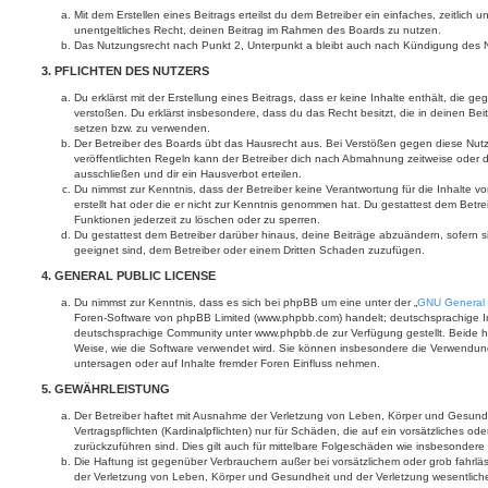
Mit dem Erstellen eines Beitrags erteilst du dem Betreiber ein einfaches, zeitlich
unentgeltliches Recht, deinen Beitrag im Rahmen des Boards zu nutzen.
Das Nutzungsrecht nach Punkt 2, Unterpunkt a bleibt auch nach Kündigung des 
3. PFLICHTEN DES NUTZERS
Du erklärst mit der Erstellung eines Beitrags, dass er keine Inhalte enthält, die g
verstoßen. Du erklärst insbesondere, dass du das Recht besitzt, die in deinen Be
setzen bzw. zu verwenden.
Der Betreiber des Boards übt das Hausrecht aus. Bei Verstößen gegen diese Nu
veröffentlichten Regeln kann der Betreiber dich nach Abmahnung zeitweise oder 
ausschließen und dir ein Hausverbot erteilen.
Du nimmst zur Kenntnis, dass der Betreiber keine Verantwortung für die Inhalte vo
erstellt hat oder die er nicht zur Kenntnis genommen hat. Du gestattest dem Betre
Funktionen jederzeit zu löschen oder zu sperren.
Du gestattest dem Betreiber darüber hinaus, deine Beiträge abzuändern, sofern s
geeignet sind, dem Betreiber oder einem Dritten Schaden zuzufügen.
4. GENERAL PUBLIC LICENSE
Du nimmst zur Kenntnis, dass es sich bei phpBB um eine unter der „
GNU General 
Foren-Software von phpBB Limited (www.phpbb.com) handelt; deutschsprachige I
deutschsprachige Community unter www.phpbb.de zur Verfügung gestellt. Beide ha
Weise, wie die Software verwendet wird. Sie können insbesondere die Verwendun
untersagen oder auf Inhalte fremder Foren Einfluss nehmen.
5. GEWÄHRLEISTUNG
Der Betreiber haftet mit Ausnahme der Verletzung von Leben, Körper und Gesundh
Vertragspflichten (Kardinalpflichten) nur für Schäden, die auf ein vorsätzliches ode
zurückzuführen sind. Dies gilt auch für mittelbare Folgeschäden wie insbesonde
Die Haftung ist gegenüber Verbrauchern außer bei vorsätzlichem oder grob fahrl
der Verletzung von Leben, Körper und Gesundheit und der Verletzung wesentlicher 