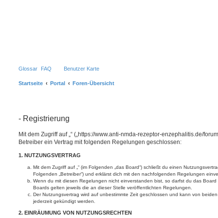
Glossar
FAQ
Benutzer Karte
Startseite
Portal
Foren-Übersicht
- Registrierung
Mit dem Zugriff auf „“ („https://www.anti-nmda-rezeptor-enzephalitis.de/for
Betreiber ein Vertrag mit folgenden Regelungen geschlossen:
1. NUTZUNGSVERTRAG
Mit dem Zugriff auf „“ (im Folgenden „das Board“) schließt du einen Nutzungsvertr
Folgenden „Betreiber“) und erklärst dich mit den nachfolgenden Regelungen einv
Wenn du mit diesen Regelungen nicht einverstanden bist, so darfst du das Board 
Boards gelten jeweils die an dieser Stelle veröffentlichten Regelungen.
Der Nutzungsvertrag wird auf unbestimmte Zeit geschlossen und kann von beiden 
jederzeit gekündigt werden.
2. EINRÄUMUNG VON NUTZUNGSRECHTEN