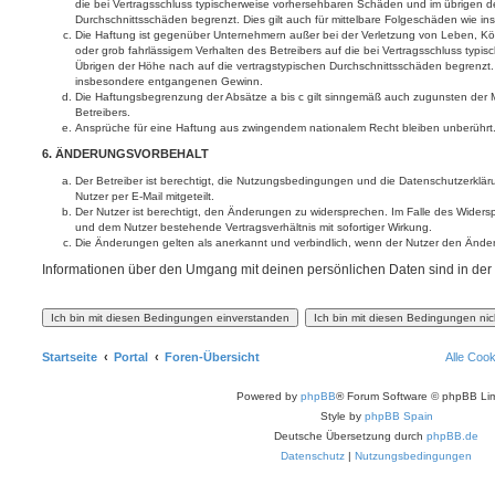
die bei Vertragsschluss typischerweise vorhersehbaren Schäden und im übrigen d
Durchschnittsschäden begrenzt. Dies gilt auch für mittelbare Folgeschäden wie
Die Haftung ist gegenüber Unternehmern außer bei der Verletzung von Leben, Kö
oder grob fahrlässigem Verhalten des Betreibers auf die bei Vertragsschluss typ
Übrigen der Höhe nach auf die vertragstypischen Durchschnittsschäden begrenzt. D
insbesondere entgangenen Gewinn.
Die Haftungsbegrenzung der Absätze a bis c gilt sinngemäß auch zugunsten der Mi
Betreibers.
Ansprüche für eine Haftung aus zwingendem nationalem Recht bleiben unberührt
6. ÄNDERUNGSVORBEHALT
Der Betreiber ist berechtigt, die Nutzungsbedingungen und die Datenschutzerklä
Nutzer per E-Mail mitgeteilt.
Der Nutzer ist berechtigt, den Änderungen zu widersprechen. Im Falle des Widers
und dem Nutzer bestehende Vertragsverhältnis mit sofortiger Wirkung.
Die Änderungen gelten als anerkannt und verbindlich, wenn der Nutzer den Ände
Informationen über den Umgang mit deinen persönlichen Daten sind in der
Startseite
Portal
Foren-Übersicht
Alle Coo
Powered by
phpBB
® Forum Software © phpBB Lim
Style by
phpBB Spain
Deutsche Übersetzung durch
phpBB.de
Datenschutz
|
Nutzungsbedingungen