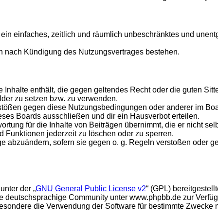
er ein einfaches, zeitlich und räumlich unbeschränktes und une
ch nach Kündigung des Nutzungsvertrages bestehen.
ine Inhalte enthält, die gegen geltendes Recht oder die guten Si
ilder zu setzen bzw. zu verwenden.
rstößen gegen diese Nutzungsbedingungen oder anderer im Board
ses Boards ausschließen und dir ein Hausverbot erteilen.
rtung für die Inhalte von Beiträgen übernimmt, die er nicht selb
d Funktionen jederzeit zu löschen oder zu sperren.
äge abzuändern, sofern sie gegen o. g. Regeln verstoßen oder g
unter der „
GNU General Public License v2
“ (GPL) bereitgeste
e deutschsprachige Community unter www.phpbb.de zur Verfügun
esondere die Verwendung der Software für bestimmte Zwecke nic