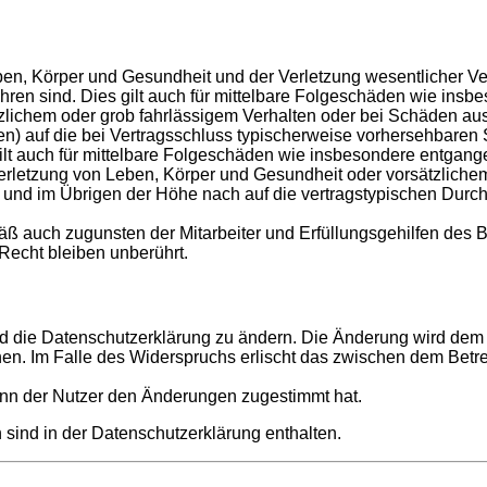
en, Körper und Gesundheit und der Verletzung wesentlicher Vertr
führen sind. Dies gilt auch für mittelbare Folgeschäden wie in
tzlichem oder grob fahrlässigem Verhalten oder bei Schäden au
hten) auf die bei Vertragsschluss typischerweise vorhersehbare
gilt auch für mittelbare Folgeschäden wie insbesondere entgan
rletzung von Leben, Körper und Gesundheit oder vorsätzlichem 
nd im Übrigen der Höhe nach auf die vertragstypischen Durchsc
ß auch zugunsten der Mitarbeiter und Erfüllungsgehilfen des B
echt bleiben unberührt.
d die Datenschutzerklärung zu ändern. Die Änderung wird dem N
hen. Im Falle des Widerspruchs erlischt das zwischen dem Betr
enn der Nutzer den Änderungen zugestimmt hat.
sind in der Datenschutzerklärung enthalten.