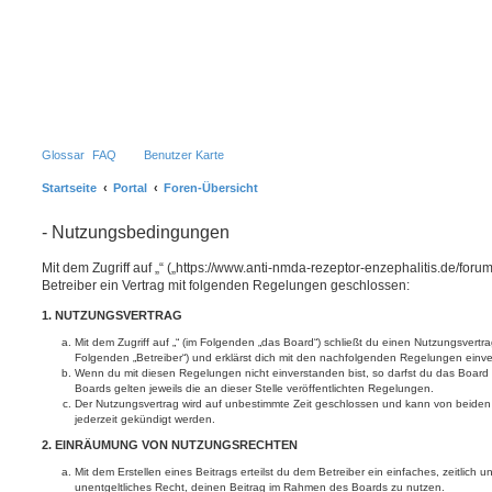
Glossar
FAQ
Benutzer Karte
Startseite
Portal
Foren-Übersicht
- Nutzungsbedingungen
Mit dem Zugriff auf „“ („https://www.anti-nmda-rezeptor-enzephalitis.de/for
Betreiber ein Vertrag mit folgenden Regelungen geschlossen:
1. NUTZUNGSVERTRAG
Mit dem Zugriff auf „“ (im Folgenden „das Board“) schließt du einen Nutzungsvertr
Folgenden „Betreiber“) und erklärst dich mit den nachfolgenden Regelungen einv
Wenn du mit diesen Regelungen nicht einverstanden bist, so darfst du das Board 
Boards gelten jeweils die an dieser Stelle veröffentlichten Regelungen.
Der Nutzungsvertrag wird auf unbestimmte Zeit geschlossen und kann von beiden 
jederzeit gekündigt werden.
2. EINRÄUMUNG VON NUTZUNGSRECHTEN
Mit dem Erstellen eines Beitrags erteilst du dem Betreiber ein einfaches, zeitlich
unentgeltliches Recht, deinen Beitrag im Rahmen des Boards zu nutzen.