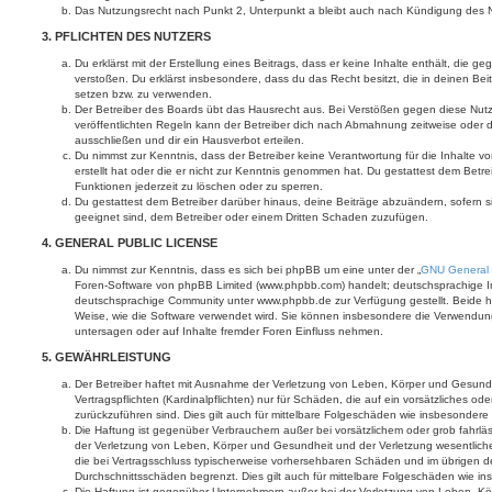
Das Nutzungsrecht nach Punkt 2, Unterpunkt a bleibt auch nach Kündigung des 
3. PFLICHTEN DES NUTZERS
Du erklärst mit der Erstellung eines Beitrags, dass er keine Inhalte enthält, die g
verstoßen. Du erklärst insbesondere, dass du das Recht besitzt, die in deinen Be
setzen bzw. zu verwenden.
Der Betreiber des Boards übt das Hausrecht aus. Bei Verstößen gegen diese Nu
veröffentlichten Regeln kann der Betreiber dich nach Abmahnung zeitweise oder 
ausschließen und dir ein Hausverbot erteilen.
Du nimmst zur Kenntnis, dass der Betreiber keine Verantwortung für die Inhalte vo
erstellt hat oder die er nicht zur Kenntnis genommen hat. Du gestattest dem Betre
Funktionen jederzeit zu löschen oder zu sperren.
Du gestattest dem Betreiber darüber hinaus, deine Beiträge abzuändern, sofern s
geeignet sind, dem Betreiber oder einem Dritten Schaden zuzufügen.
4. GENERAL PUBLIC LICENSE
Du nimmst zur Kenntnis, dass es sich bei phpBB um eine unter der „
GNU General 
Foren-Software von phpBB Limited (www.phpbb.com) handelt; deutschsprachige I
deutschsprachige Community unter www.phpbb.de zur Verfügung gestellt. Beide ha
Weise, wie die Software verwendet wird. Sie können insbesondere die Verwendun
untersagen oder auf Inhalte fremder Foren Einfluss nehmen.
5. GEWÄHRLEISTUNG
Der Betreiber haftet mit Ausnahme der Verletzung von Leben, Körper und Gesundh
Vertragspflichten (Kardinalpflichten) nur für Schäden, die auf ein vorsätzliches ode
zurückzuführen sind. Dies gilt auch für mittelbare Folgeschäden wie insbesonde
Die Haftung ist gegenüber Verbrauchern außer bei vorsätzlichem oder grob fahrl
der Verletzung von Leben, Körper und Gesundheit und der Verletzung wesentlicher 
die bei Vertragsschluss typischerweise vorhersehbaren Schäden und im übrigen d
Durchschnittsschäden begrenzt. Dies gilt auch für mittelbare Folgeschäden wie
Die Haftung ist gegenüber Unternehmern außer bei der Verletzung von Leben, Kö