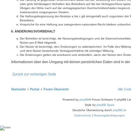
oder grob fahrlässigem Verhalten des Betreibers auf die bei Vertragsschluss typ
Übrigen der Höhe nach auf die vertragstypischen Durchschnittsschäden begrenzt. D
insbesondere entgangenen Gewinn.
Die Haftungsbegrenzung der Absätze a bis c gilt sinngemäß auch zugunsten der Mi
Betreibers.
Ansprüche für eine Haftung aus zwingendem nationalem Recht bleiben unberührt
6. ÄNDERUNGSVORBEHALT
Der Betreiber ist berechtigt, die Nutzungsbedingungen und die Datenschutzerklä
Nutzer per E-Mail mitgeteilt.
Der Nutzer ist berechtigt, den Änderungen zu widersprechen. Im Falle des Widers
und dem Nutzer bestehende Vertragsverhältnis mit sofortiger Wirkung.
Die Änderungen gelten als anerkannt und verbindlich, wenn der Nutzer den Ände
Informationen über den Umgang mit deinen persönlichen Daten sind in der
Zurück zur vorherigen Seite
Startseite
Portal
Foren-Übersicht
Alle Coo
Powered by
phpBB
® Forum Software © phpBB Lim
Style by
phpBB Spain
Deutsche Übersetzung durch
phpBB.de
Datenschutz
|
Nutzungsbedingungen