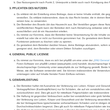
Das Nutzungsrecht nach Punkt 2, Unterpunkt a bleibt auch nach Kündigung des 
3. PFLICHTEN DES NUTZERS
Du erklärst mit der Erstellung eines Beitrags, dass er keine Inhalte enthält, die g
verstoßen. Du erklärst insbesondere, dass du das Recht besitzt, die in deinen Be
setzen bzw. zu verwenden.
Der Betreiber des Boards übt das Hausrecht aus. Bei Verstößen gegen diese Nu
veröffentlichten Regeln kann der Betreiber dich nach Abmahnung zeitweise oder 
ausschließen und dir ein Hausverbot erteilen.
Du nimmst zur Kenntnis, dass der Betreiber keine Verantwortung für die Inhalte vo
erstellt hat oder die er nicht zur Kenntnis genommen hat. Du gestattest dem Betre
Funktionen jederzeit zu löschen oder zu sperren.
Du gestattest dem Betreiber darüber hinaus, deine Beiträge abzuändern, sofern s
geeignet sind, dem Betreiber oder einem Dritten Schaden zuzufügen.
4. GENERAL PUBLIC LICENSE
Du nimmst zur Kenntnis, dass es sich bei phpBB um eine unter der „
GNU General 
Foren-Software von phpBB Limited (www.phpbb.com) handelt; deutschsprachige I
deutschsprachige Community unter www.phpbb.de zur Verfügung gestellt. Beide ha
Weise, wie die Software verwendet wird. Sie können insbesondere die Verwendun
untersagen oder auf Inhalte fremder Foren Einfluss nehmen.
5. GEWÄHRLEISTUNG
Der Betreiber haftet mit Ausnahme der Verletzung von Leben, Körper und Gesundh
Vertragspflichten (Kardinalpflichten) nur für Schäden, die auf ein vorsätzliches ode
zurückzuführen sind. Dies gilt auch für mittelbare Folgeschäden wie insbesonde
Die Haftung ist gegenüber Verbrauchern außer bei vorsätzlichem oder grob fahrl
der Verletzung von Leben, Körper und Gesundheit und der Verletzung wesentlicher 
die bei Vertragsschluss typischerweise vorhersehbaren Schäden und im übrigen d
Durchschnittsschäden begrenzt. Dies gilt auch für mittelbare Folgeschäden wie
Die Haftung ist gegenüber Unternehmern außer bei der Verletzung von Leben, Kö