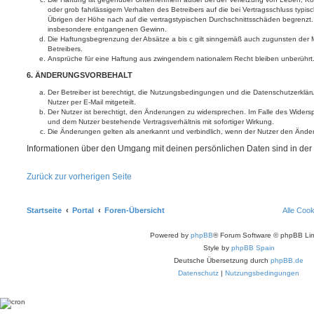
oder grob fahrlässigem Verhalten des Betreibers auf die bei Vertragsschluss typ
Übrigen der Höhe nach auf die vertragstypischen Durchschnittsschäden begrenzt. D
insbesondere entgangenen Gewinn.
Die Haftungsbegrenzung der Absätze a bis c gilt sinngemäß auch zugunsten der Mi
Betreibers.
Ansprüche für eine Haftung aus zwingendem nationalem Recht bleiben unberührt
6. ÄNDERUNGSVORBEHALT
Der Betreiber ist berechtigt, die Nutzungsbedingungen und die Datenschutzerklä
Nutzer per E-Mail mitgeteilt.
Der Nutzer ist berechtigt, den Änderungen zu widersprechen. Im Falle des Widers
und dem Nutzer bestehende Vertragsverhältnis mit sofortiger Wirkung.
Die Änderungen gelten als anerkannt und verbindlich, wenn der Nutzer den Ände
Informationen über den Umgang mit deinen persönlichen Daten sind in der
Zurück zur vorherigen Seite
Startseite
Portal
Foren-Übersicht
Alle Coo
Powered by
phpBB
® Forum Software © phpBB Lim
Style by
phpBB Spain
Deutsche Übersetzung durch
phpBB.de
Datenschutz
|
Nutzungsbedingungen