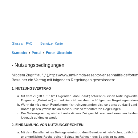
Glossar
FAQ
Benutzer Karte
Startseite
Portal
Foren-Übersicht
- Nutzungsbedingungen
Mit dem Zugriff auf „“ („https://www.anti-nmda-rezeptor-enzephalitis.de/for
Betreiber ein Vertrag mit folgenden Regelungen geschlossen:
1. NUTZUNGSVERTRAG
Mit dem Zugriff auf „“ (im Folgenden „das Board“) schließt du einen Nutzungsvertr
Folgenden „Betreiber“) und erklärst dich mit den nachfolgenden Regelungen einv
Wenn du mit diesen Regelungen nicht einverstanden bist, so darfst du das Board 
Boards gelten jeweils die an dieser Stelle veröffentlichten Regelungen.
Der Nutzungsvertrag wird auf unbestimmte Zeit geschlossen und kann von beiden 
jederzeit gekündigt werden.
2. EINRÄUMUNG VON NUTZUNGSRECHTEN
Mit dem Erstellen eines Beitrags erteilst du dem Betreiber ein einfaches, zeitlich
unentgeltliches Recht, deinen Beitrag im Rahmen des Boards zu nutzen.