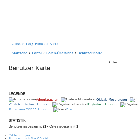
Glossar
FAQ
Benutzer Karte
Startseite
Portal
Foren-Übersicht
Benutzer Karte
Suche:
Benutzer Karte
LEGENDE
Administratoren
Globale Moderatoren
Kürzlich registrierte Benutzer
Registrierte Benutzer
Registrierte COPPA-Benutzer
Place
STATISTIK
Benutzer insgesammt
21
• Orte insgesammt
1
Ort hinzufügen
Benutzer der Nähe (50 KM)