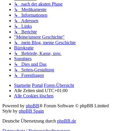
↳ nach der akuten Phase
↳ Medikamente
↳ Informationen
↳ Adressen
↳ Links
↳ Berichte
"Meine/unsere Geschichte"
↳ mein Blog, meine Geschichte
Bürokratie
↳ Behörde, Kasse, usw.
Sonstiges
↳ Dies und Das
↳ Seiten-Gestaltung
↳ Forenfragen
Startseite
Portal
Foren-Übersicht
Alle Zeiten sind
UTC+01:00
Alle Cookies löschen
Powered by
phpBB
® Forum Software © phpBB Limited
Style by
phpBB Spain
Deutsche Übersetzung durch
phpBB.de
Datenschutz
|
Nutzungsbedingungen